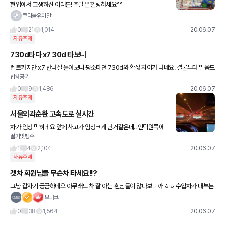
현업에서 고생하신 여러분! 주말은 힐링하세요^^
큐더블유이알
0
21
1,014
20.06.07
자유주제
730d타다 x7 30d 타보니
렌트카지만 x7 반나절 몰아보니 평소타던 730d와 확싫 차이가 나네요. 결론부터 말씀드
밥세공기
리자면 세단은 세단이고 suv는 suv라는 것을 느꼈습니다. 2열에 탄 아이들이 차고도 높
고 롤링이 있어선
0
9
1,486
20.06.07
자유주제
서울외곽순환 고속도로 실시간
차가 엄청 막히네요 앞에 사고가 엄청크게 난거같은데.. 인덕원쪽에
딸기맛펭수
서 시흥 가시는분들 참고하셔서 우회해서 가셔요
1
4
2,104
20.06.07
자유주제
겟차 회원님들 무슨차 타세요!!?
그냥 갑자기 궁금하네요 아무래도 차 잘 아는 횐님들이 많다보니까 ㅎㅎ 수입차가 대부분
이려나요 ^^
모나코
0
38
1,564
20.06.07