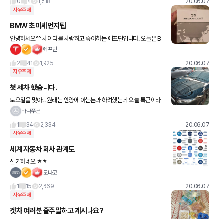
송을 많이 하시는거 같은데 이
0
4
1,518
20.06.07
자유주제
BMW 초미세먼지팁
안녕하세요^^ 사이다를 사랑하고 좋아하는 에프딘입니다. 오늘은 B
MW 오너라면 다 갖고 있고 하셨을 법한 아주 미세한 초미세먼지 팁
에프딘
입니다. 특히 앞으로 구매대기 하고 계신 이태태님이나 트리플풀
2
41
1,925
20.06.07
자유주제
첫 세차 했습니다.
토요일을 맞아... 원래는 안양에 아는분과 하려했는데 오늘 특근이라
고 하셔서..... 원래 가던곳에 가서 했네요 ㅎㅎ 1000키로 돌파 기
바다푸른
념.......첫세차 했습니다. 간만에 셀프세차했더
1
34
2,334
20.06.07
자유주제
세계 자동차 회사 관계도
신기하네요 ㅎㅎ
모나코
1
15
2,669
20.06.07
자유주제
겟차 여러분 즐주말하고 계시나요?