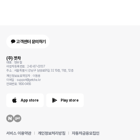
고객센터 문의하기
(주) 겟차
대표 : 정유철
사업자등록번호 : 243-87-00137
주소 : 서울특별시 강남구 삼성로91길 32 10층, 11층, 12층
개인정보보호책임자 : 이동용
이메일 : support@getcha.kr
전화번호: 1800-0456
App store
Play store
서비스 이용약관
개인정보처리방침
자동차금융모집인