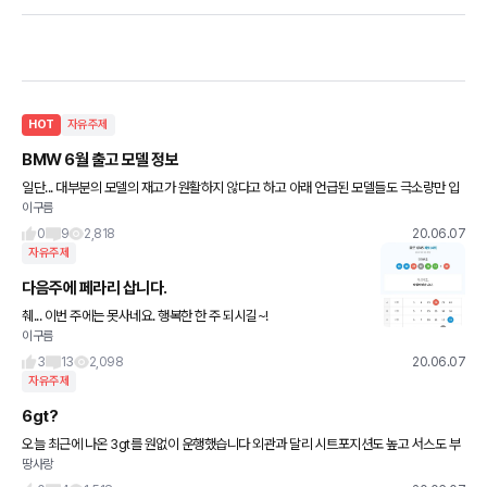
HOT
자유주제
BMW 6월 출고 모델 정보
일단... 대부분의 모델의 재고가 원활하지 않다고 하고 아래 언급된 모델들도 극소량만 입
이구름
고된다네요. 구매계획이 있으신 분들은 서두르셔야 할거 같네요. ●3천만 원 초중반대 구
매 가능 차량 1
0
9
2,818
20.06.07
자유주제
다음주에 페라리 삽니다.
췌... 이번 주에는 못사네요. 행복한 한 주 되시길~!
이구름
3
13
2,098
20.06.07
자유주제
6gt?
오늘 최근에 나온 3gt를 원없이 운행했습니다 외관과 달리 시트포지션도 높고 서스도 부
땅사랑
드러워 참 좋다고 생각했습니다 크로스오버가 야닌가 싶더군요 여기 회원님들이 6gt칭