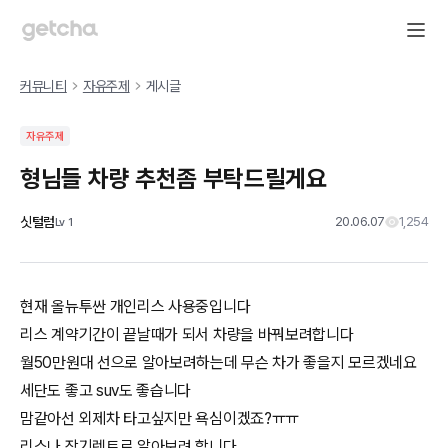
커뮤니티
자유주제
게시글
자유주제
형님들 차량 추천좀 부탁드릴게요
싯털럼
20.06.07
1,254
Lv
1
현재 올뉴투싼 개인리스 사용중입니다
리스 계약기간이 끝날때가 되서 차량을 바꿔보려합니다
월50만원대 선으로 알아보려하는데 무슨 차가 좋을지 모르겠네요
세단도 좋고 suv도 좋습니다
맘같아선 외제차 타고싶지만 욕심이겠죠?ㅠㅠ
리스나 장기렌트로 알아보려 합니다