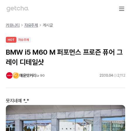
커뮤니티
자유주제
게시글
HOT
자유주제
BMW i5 M60 M 퍼포먼스 프로즌 퓨어 그
레이 디테일샷
매운맛커리
23.10.04
2,112
Lv
90
믓지네예 *_*