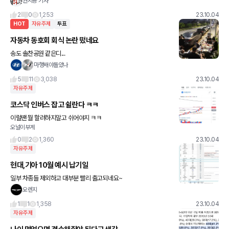
권지용 기자
P 배터리가 탑재돼 이목을 끌고 있다. 중국
2
0
1,253
23.10.04
HOT
자유주제
투표
자동차 동호회 회식 논란 떴네요
송도 솔찬공원 같은디...
마행배야돌았나
5
11
3,038
23.10.04
자유주제
코스닥 인버스 잡고 쉴란다 ㅋㅋ
이럴땐 뭘 할려하지말고 쉬어야지 ㅋㅋ
오널이부계
0
2
1,360
23.10.04
자유주제
현대,기아 10월 예시 납기일
일부 차종들 제외하고 대부분 빨리 출고되네요~
오렌지
1
1
1,358
23.10.04
자유주제