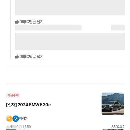
0
0
답글 달기
0
0
답글 달기
자유주제
[신차] 2024 BMW 530e
정형돈
4
0
1,659
23.10.04