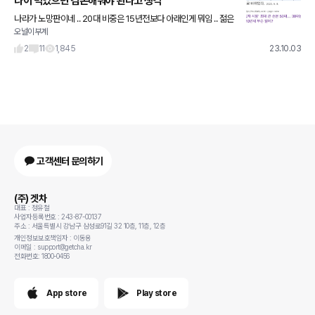
나이 먹었으면 겸손해줘야 된다고 생각
나라가 노망판이네 .. 20대 비중은 15년전보다 아래인게 뭐임 .. 젊은
오널이부계
이들에게 위화감 조성 ㄴㄴ
2
11
1,845
23.10.03
고객센터 문의하기
(주) 겟차
대표 : 정유철
사업자등록번호 : 243-87-00137
주소 : 서울특별시 강남구 삼성로91길 32 10층, 11층, 12층
개인정보보호책임자 : 이동용
이메일 : support@getcha.kr
전화번호: 1800-0456
App store
Play store