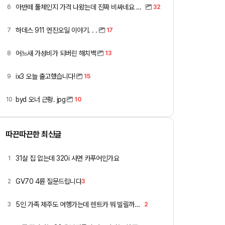
아반떼 풀체인지 가격 나왔는데 진짜 비싸네요 ㅎㅎ
6
32
하데스 911 엔진오일 이야기. . .
7
17
어느새 가성비가 되버린 해치백
8
13
ix3 오늘 출고했습니다!
9
15
byd 오너 근황. jpg
10
10
따끈따끈한 최신글
31살 집 없는데 320i 사면 카푸어인가요
1
GV70 4륜 질문드립니다
2
3
5인 가족 제주도 여행가는데 렌트카 뭐 빌릴까요 ㅎ
3
2