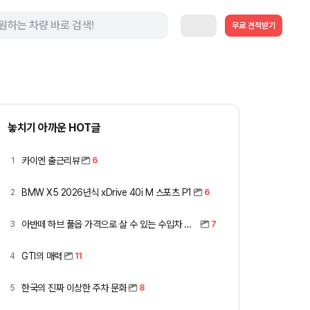
무료 견적받기
놓치기 아까운 HOT글
카이엔 출근리뷰
1
6
BMW X5 2026년식 xDrive 40i M 스포츠 P1
2
6
아반떼 하브 풀옵 가격으로 살 수 있는 수입차 모아봤습니다 (중고 포함)
3
7
GTI의 매력
4
11
한국의 진짜 이상한 주차 문화
5
8