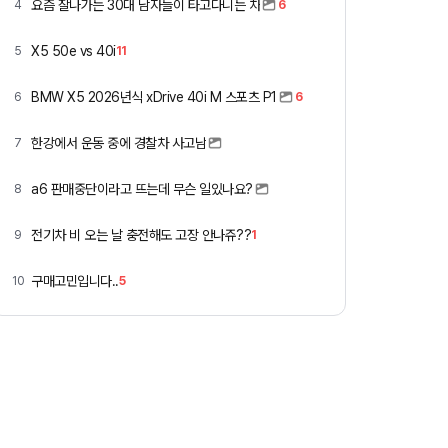
요즘 잘나가는 30대 남자들이 타고다니는 차
4
6
X5 50e vs 40i
5
11
BMW X5 2026년식 xDrive 40i M 스포츠 P1
6
6
한강에서 운동 중에 경찰차 사고남
7
a6 판매중단이라고 뜨는데 무슨 일있나요?
8
전기차 비 오는 날 충전해도 고장 안나쥬??
9
1
구매고민입니다..
10
5