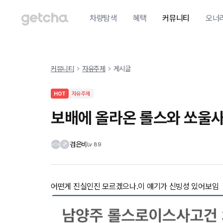
차량탐색
혜택
커뮤니티
오너
커뮤니티
자유주제
게시글
HOT
자유주제
보배에 올라온 롤스와 쏘울
검은비
Lv
89