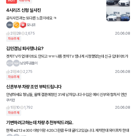
HOT
자유주제
4시리즈 신형 실사진
공식사진과는 또다른 느낌이네요 ㅋ
모나코
2
28
2,675
20.06.08
자유주제
김민겸님 퇴사했나요?
겟차TV가 업데이트도 안되고 ㅠㅠ 나름 겟차TV 잼나게 시청했었는데 신규 압데이트가
안되니 ㅠㅠ 김민겸님 그림도 잘그리시고 ㅋㅋㅋ
남양주곰돌이
2
4
2,275
20.06.08
자유주제
신혼부부 차량 조언 부탁드립니다
안녕하세요 형님들, 올해 결혼예정인 31세 남자입니다 수입은 예비 신부와 합쳐서 연간
쿠키런
(세전) 9천이 조금 넘을것같습니다(아이 계획 2년뒤). 현재 올뉴튜싼을(15년 구매, 디젤)
운행중인데 이차를
1
10
1,792
20.06.08
자유주제
기변하려고하는데 차량 추천부탁드려요.
현재 w213 e300 아방이랑 420i그란쿱 두대 굴리고있습니다. 제차한대 와이프차 한대