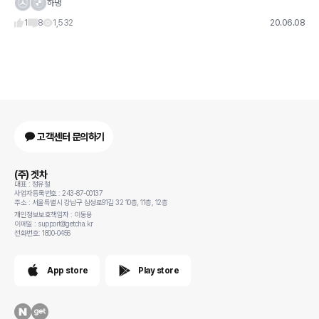
로 샀는데 두대다 운행하는날이 거의없어요. 운전도 거의 제가하니까 주말도 제가 타고싶
하댕
은걸로타고 나들이..
1
8
1,532
20.06.08
고객센터 문의하기
(주) 겟차
대표 : 정유철
사업자등록번호 : 243-87-00137
주소 : 서울특별시 강남구 삼성로91길 32 10층, 11층, 12층
개인정보보호책임자 : 이동용
이메일 : support@getcha.kr
전화번호: 1800-0456
App store
Play store