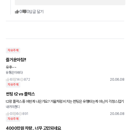
0
0
답글 달기
자유주제
즐거운아침!!
유후~~
유통은미래다
6
14
872
20.06.08
자유주제
썬팅 t2 vs 플럭스
t2랑 플럭스중 어떤게 나은가요? 거울처럼 비치는 썬팅은 유행타는게 아닌지 걱정스럽기
내귀의캔디
도하고해서..많은 조언부탁드립니다. 물론 열차단이 최우선입니다! (타브랜드 자부담+ 되
는건 생각하지않고있습니다)
0
6
891
20.06.08
자유주제
4000만원 차량.. 너무 고민되네요