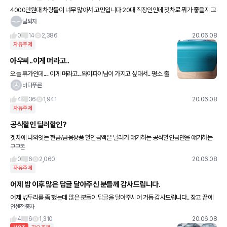
4000만원대 차량들이 너무 많아서 고민입니다 20대 직장인인데 첫차로 뭐가 좋을지 고
민입니다 하차감이나 디자인 이런거 다 따지니가 못고르겠더라구요 테슬라 모3 / 벤츠 a
탈퇴자
220 세단 / 볼보
0
14
2,386
20.06.08
자유주제
아우씨..이게 머라고..
오늘 휴가인데.... 이게 머라고...와이파이님이 가지고 싶대서.. 평소 출
근시간 보다 더 일찍 나가서 받아왔네요. 아우...
바다푸른
4
36
1,941
20.06.08
자유주제
공식할인 딜러할인?
겟차에 나와잇는 현금/금융상품 할인금액은 딜러가 얘기하는 공식할인금만을 얘기하는
구구콘
건가요 아니면 공식 + 딜러페이백까지 합친 금액을 얘기하는 건가요?
0
6
2,060
20.06.08
자유주제
어제 밤 이후 많은 답글 달아주신 분들께 감사드립니다.
어제 넋두리를 좀 했는데 많은 분들이 답글을 달아주시어 거듭 감사드립니다.. 장고 끝에
얀센접종자
악수를 피하기 위해 초심으로 돌아가기로 했습니다. 말은 길지만 620d 사려고 합니다.
와이프와도 오랜만
4
6
1,310
20.06.08