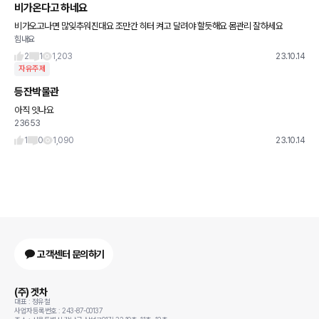
비가온다고 하네요
비가오고나면 많잊추워진대요 조만간 히터 켜고 달려야 할듯해요 몸관리 잘하세요
힘내요
2
1
1,203
23.10.14
자유주제
등잔박물관
아직 잇나요
23653
1
0
1,090
23.10.14
고객센터 문의하기
(주) 겟차
대표 : 정유철
사업자등록번호 : 243-87-00137