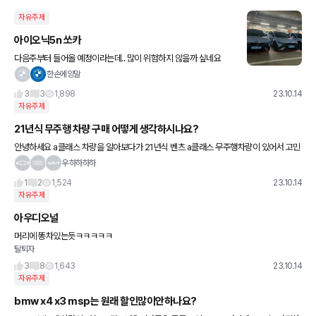
자유주제
아이오닉5n 쏘카
다음주부터 들어올 예정이라는데.. 많이 위험하지 않을까 싶네요
한손에양말
3
3
1,898
23.10.14
자유주제
21년식 무주행 차량 구매 어떻게 생각하시나요?
안녕하세요 a클래스 차량을 알아보다가 21년식 벤츠 a클래스 무주행차량이 있어서 고민
중입니다 21년식이지만 차량등록은 23년입니다 이러면 26년까지 보증기간이겠죠? 주
우하하하하
행거리는 100키로 이하이구
1
2
1,524
23.10.14
자유주제
아우디오널
머리에 똥차있는듯ㅋㅋㅋㅋㅋ
탈퇴자
3
8
1,643
23.10.14
자유주제
bmw x4 x3 msp는 원래 할인많이안하나요?