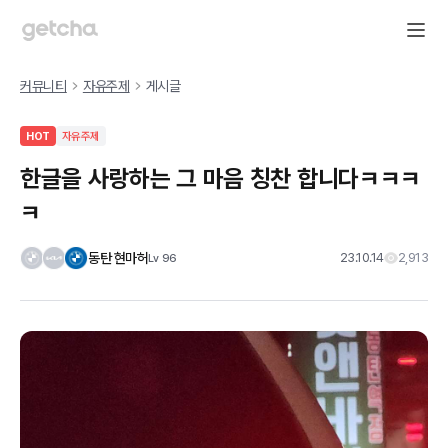
커뮤니티
자유주제
게시글
HOT
자유주제
한글을 사랑하는 그 마음 칭찬 합니다ㅋㅋㅋ
ㅋ
동탄 현마허
23.10.14
2,913
Lv
96