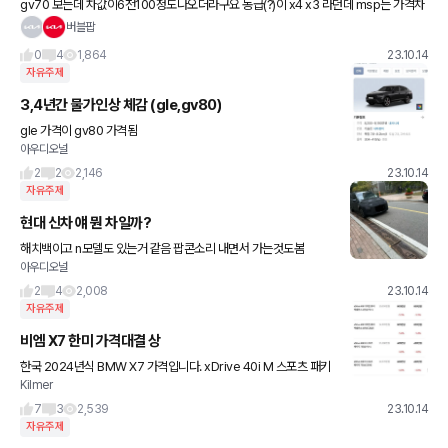
gv70 보는데 차값이6천100정도나오더라구요 동급(?)이 x4 x3 라던데 msp는 가격차
이가많이나길래 할인 알아보니 생각보다할인많이안하더군요 가격차이가 좀나서...
버블팝
0
4
1,864
23.10.14
자유주제
3,4년간 물가인상 체감 (gle,gv80)
gle 가격이 gv80 가격됨
아우디오널
2
2
2,146
23.10.14
자유주제
현대 신차 얘 뭔 차일까?
해치백이고 n모델도 있는거 같음 팝콘소리 내면서 가는것도봄
아우디오널
2
4
2,008
23.10.14
자유주제
비엠 X7 한미 가격대결 상
한국 2024년식 BMW X7 가격입니다. xDrive 40i M 스포츠 패키
Kilmer
지 1.5억 겟차 프로모션 4에서 4.6% 600에서 700만원 사이 적용
하면 1.43억입니다. xDrive m
7
3
2,539
23.10.14
자유주제