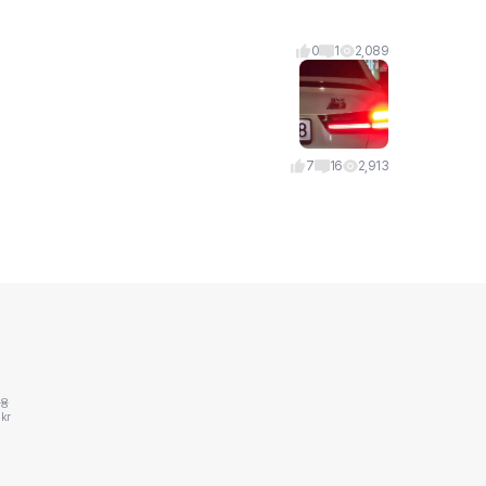
0
1
2,089
7
16
2,913
동용
kr