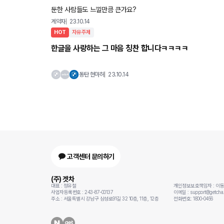
둔한 사람들도 느낄만큼 큰가요?
계약자
23.10.14
HOT
자유주제
한글을 사랑하는 그 마음 칭찬 합니다ㅋㅋㅋㅋ
동탄 현마허
23.10.14
고객센터 문의하기
(주) 겟차
대표 : 정유철
개인정보보호책임자 : 이
사업자등록번호 : 243-87-00137
이메일 : support@getcha.
주소 : 서울특별시 강남구 삼성로91길 32 10층, 11층, 12층
전화번호: 1800-0456