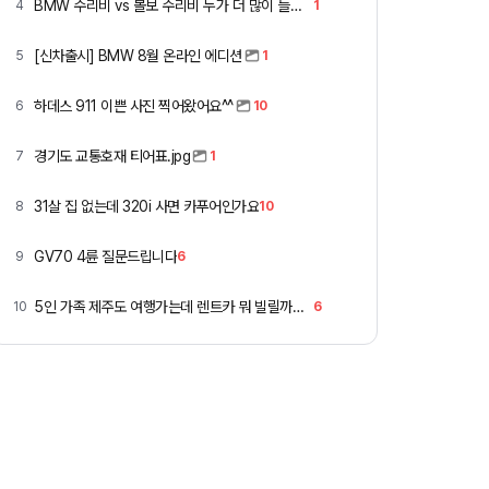
BMW 수리비 vs 볼보 수리비 누가 더 많이 들까요 ㅎ
4
1
[신차출시] BMW 8월 온라인 에디션
5
1
하데스 911 이쁜 사진 찍어왔어요^^
6
10
경기도 교통호재 티어표.jpg
7
1
31살 집 없는데 320i 사면 카푸어인가요
8
10
GV70 4륜 질문드립니다
9
6
5인 가족 제주도 여행가는데 렌트카 뭐 빌릴까요 ㅎ
10
6