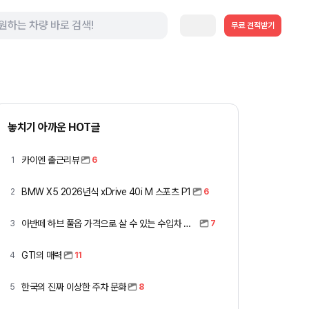
무료 견적받기
놓치기 아까운 HOT글
카이엔 출근리뷰
1
6
BMW X5 2026년식 xDrive 40i M 스포츠 P1
2
6
아반떼 하브 풀옵 가격으로 살 수 있는 수입차 모아봤습니다 (중고 포함)
3
7
GTI의 매력
4
11
한국의 진짜 이상한 주차 문화
5
8