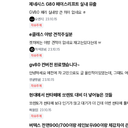
제네시스 G80 페이스리프트 실내 유출
GV80 페리 실내랑 큰 차이 없네요 ㅎ
오렌지
23.10.15
자유주제
e클래스 아방 견적주실분
겟차에는 아방 견적이 없네요 재고는있다는데 ㅠ
적색경보
23.10.15
자유주제
gv80 컨버전 완료했습니다~
안녕하세요 예전에 차 고민으로도 글 올린적이있었는데, 그때도 여러분들께 많은
택하게 된 배경은 아래와 같습니다 x5 가 드림카이기
생귤탱귤
23.10.15
자유주제
현대에서 싼타페에 쏘렌토 대비 더 넣어놓은 것들
쏘렌토가 싼타페 보다 인기가 많고 대기가 더 긴데 이번 싼타페 풀
1. HoD : 정전식 스티어링휠 감지 시스템 2. LFA2 : 차로유지보조
째둘럽
23.10.15
자유주제
버텍스 전면900/700이랑 레인보우i90이랑 체감차이 