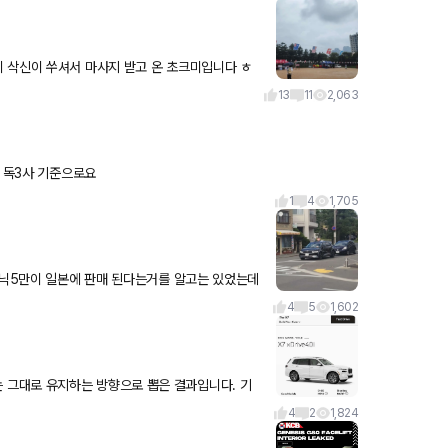
 삭신이 쑤셔서 마사지 받고 온 초크미입니다 ㅎ
주는 센스쟁이 GOD
13
11
2,063
? 독3사 기준으로요
1
4
1,705
오닉5만이 일본에 판매 된다는거를 알고는 있었는데
대나 봤네요. 아
4
5
1,602
4
2
1,824