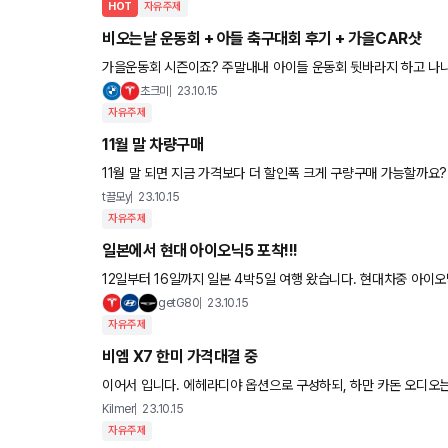
HOT
자유주제
비오는날 운동회 + 아들 축구대회 후기 + 가을CAR샷
가을운동회 시즌이죠? 주말내내 아이들 운동회 뒷바라지 하고 나니
토요일. 코로나 이후 4년만의 유치원 운동회 날인데, 그날만 비와
초크미
23.10.15
자유주제
11월 말 차량구매
11월 말 되면 지금 가격보다 더 할인폭 크게 구량구매 가능할까요
t끌모y
23.10.15
자유주제
일본에서 현대 아이오닉5 포착!!!
12일부터 16일까지 일본 4박5일 여행 왔습니다. 현대차중 아이
일본에서 무려 3대나 봤네요. 첫날 공항 근처에서 한대,교토에서 2
getG80
23.10.15
자유주제
비엠 X7 한미 가격대결 중
이어서 입니다. 에헤라디야 옵션으로 구성하되, 하만 카돈 오디오는 그대로 유지하는 방향으로 뽑은 결과입니다. 기
본가격 $81900 M sport $2900 Manhattan green
Kilmer
23.10.15
자유주제