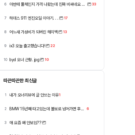
아반떼 풀체인지 가격 나왔는데 진짜 비싸네요 ㅎㅎ
6
33
하데스 911 엔진오일 이야기. . .
7
17
어느새 가성비가 되버린 해치백
8
13
ix3 오늘 출고했습니다!
9
22
byd 오너 근황. jpg
10
10
따끈따끈한 최신글
내가 오너리뷰에 글 안쓰는 이유
1
1
BMW 15년째 타고있는데 볼보로 넘어가면 후회할까요 ?
2
6
애 요즘 왜 안보임??
3