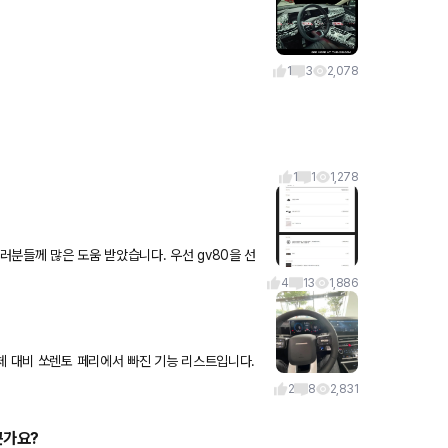
1
3
2,078
1
1
1,278
 도움 받았습니다. 우선 gv80을 선
는 했지만! 외제차라는 특성상
4
13
1,886
체 대비 쏘렌토 페리에서 빠진 기능 리스트입니다.
2
2
8
2,831
큰가요?