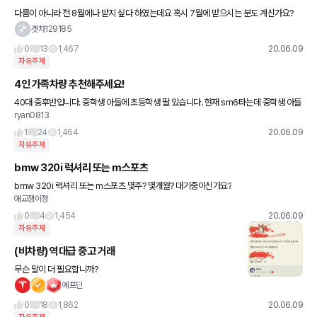
다름이 아니라 전 8월에나 받지 싶다 하였는데요 혹시 7월에 받으시는 분도 계신가요?
겟차129185
0
13
1,467
20.06.09
자유주제
4인 가족차량 추천해주세요!
40대 중후반입니다. 중학생 아들에 초등학생 딸 있습니다. 현재 sm6타는데 중학생 아들
ryan0813
이 있다보니 좀 애매하더라고요. 그리고 외제차도 좀 눈에 보이더군요ㅎㅎ 그래서 이번에
차량을 바꿀 예정입니다
1
24
1,464
20.06.09
자유주제
bmw 320i 럭셔리 또는 m스포츠
bmw 320i 럭셔리 또는 m스포츠 몇주? 몇개월? 대기중이신가요?
애교쟁이졍
0
4
1,454
20.06.09
자유주제
(비차량) 역대급 중고 거래
무슨 말이 더 필요합니까?
에프딘
0
18
1,862
20.06.09