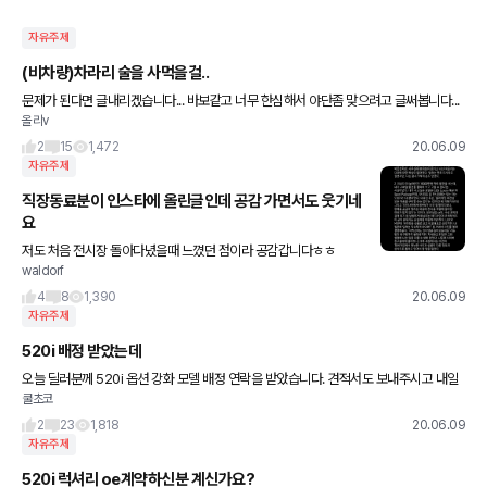
자유주제
(비차량)차라리 술을 사먹을걸..
문제가 된다면 글내리겠습니다... 바보같고 너무 한심해서 야단좀 맞으려고 글써봅니다...
올리v
오늘 꽁돈이 30만원이 생겼네요 외상값 안갚고 도망간손님이 그땐 미안했다면서 30만
원 쾌척해주셔서 꽁
2
15
1,472
20.06.09
자유주제
직장동료분이 인스타에 올린글인데 공감 가면서도 웃기네
요
저도 처음 전시장 돌아다녔을때 느꼈던 점이라 공감갑니다ㅎㅎ
waldorf
4
8
1,390
20.06.09
자유주제
520i 배정 받았는데
오늘 딜러분께 520i 옵션 강화 모델 배정 연락을 받았습니다. 견적서도 보내주시고 내일
쿨초코
아침까지 결정해서 알려준다고 했는데 막상 배정받고 나니 참 오만 생각이 드네요. 이번달
프로모션이 약하기도
2
23
1,818
20.06.09
자유주제
520i 럭셔리 oe계약하신분 계신가요?