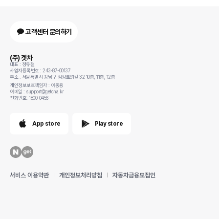
고객센터 문의하기
(주) 겟차
대표 : 정유철
사업자등록번호 : 243-87-00137
주소 : 서울특별시 강남구 삼성로91길 32 10층, 11층, 12층
개인정보보호책임자 : 이동용
이메일 : support@getcha.kr
전화번호: 1800-0456
App store
Play store
서비스 이용약관
개인정보처리방침
자동차금융모집인