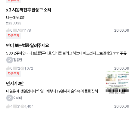
자유주제
x3 시동꺼진후 환풍구 소리
나는데 뭐죠?
x333333
0
7
1,178
20.06.09
자유주제
연비 보는법좀 알려주세요
530 2주차입니다 트립컴퓨터로 연비를 볼려고 하는데 어느건지 모르겟네요 ㅜㅜ 주유
량 표시옆에 주행가능 키로수로 나눠야하는지요 ㅡㅡ
장용민
0
12
1,072
20.06.09
자유주제
던지기2탄
내일은 제 생일입니다^^ 엊그제부터 19일까지 술약속이 풀로 잡혀
서 활동을 많이 못하네요~ 틈틈히 잠시 들어오고 있으니 다들 잘지내
이태태
시고 계세요~~ 그럼 아디오스~ p.s 사용하시는분은 댓글 남겨주
4
31
1,404
20.06.09