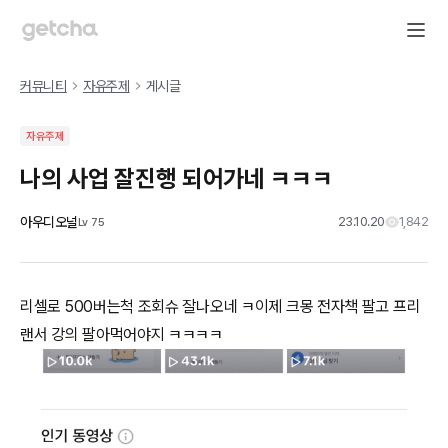
커뮤니티
자유주제
게시글
자유주제
나의 사업 잘진행 되어가네 ㅋㅋㅋ
아우디오널
23.10.20
1,842
Lv
75
리셀로 500버는척 조회슈 잘나오네 ㅋ이제 크몽 전자책 팔고 프리
랜서 강의 팔아먹어야지 ㅋㅋㅋㅋ