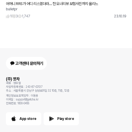
어머니 RRS가 어디 리스였더라.... 전 오너리뷰 보험사진까지 올리느
bulletpr
라 부모님껀 리뷰 못올렸는대 이건 쉽네요 ㅎㅎ
1
3
1,747
23.10.19
고객센터 문의하기
(주) 겟차
대표 : 정유철
사업자등록번호 : 243-87-00137
주소 : 서울특별시 강남구 삼성로91길 32 10층, 11층, 12층
개인정보보호책임자 : 이동용
이메일 : support@getcha.kr
전화번호: 1800-0456
App store
Play store