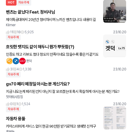
HOT
자유주제
벤츠는 끝났다 Feat. 정비사님
제이특공대에서 20년간 정비하시며 느끼신 벤츠입니다. 내용이 길
Kilmer
지만 7줄로 요약해서 정리합니다. 1. 엔진은 진즉 끝났다. 2. 이젠 정
품부품에도 메이드 인 중국 수두룩. 3. 내구도 개판.
11
18
5,925
23.10.20
자유주제
흐릿한 뱃지도 같이 해두니 뭔가 뿌듯함(?)
인증도 하고 리뷰도 썼다 정도의 만족이네요 많을수록 좋은거 같기도
하고욬ㅋㅋㅋ 겟차 커뮤의 흥을 위해서라면 리뷰는 사랑입니다❤️‍🔥
겟덕
🚗
3
4
1,338
23.10.20
자유주제
gv70 페리 예정일 아시는분 계신가요?
지금 나오는게 페리된건지 아닌지 잘 모르겠는데 혹시 확실하게 아시는분 계신가요?
첫차뭐사징징
0
1
1,524
23.10.20
자유주제
자동차 용품
카마스터에게 서비스 없이 현금 96만원 받기로하고 생애첫 신차구
훈발놈