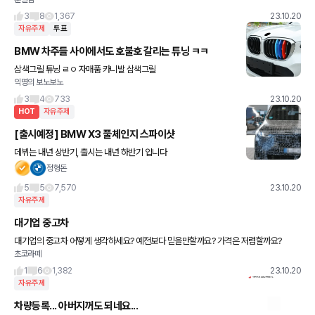
입을하고 출고앞두고있습니다 사진은 카마스터 제휴업체점이라는
데 가격대가 괜찮은건가요? 아니면 개인적으로 용품점을 알아봐야
3
8
1,367
23.10.20
할지..
자유주제
투표
BMW 차주들 사이에서도 호불호 갈리는 튜닝 ㅋㅋ
삼색그릴 튜닝 ㄹㅇ 자매품 카니발 삼색그릴
익명의 보노보노
3
4
733
23.10.20
HOT
자유주제
[출시예정] BMW X3 풀체인지 스파이샷
데뷔는 내년 상반기, 출시는 내년 하반기 입니다
정형돈
5
5
7,570
23.10.20
자유주제
대기업 중고차
대기업의 중고차 어떻게 생각하세요? 예전보다 믿을만할까요? 가격은 저렴할까요?
초코라떼
1
6
1,382
23.10.20
자유주제
차량등록... 아버지꺼도 되네요...