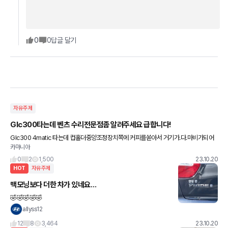
0
0
답글 달기
자유주제
Glc300타는데 벤츠 수리전문점좀 알려주세요 급합니다!
Glc300 4matic 타는데 컵홀더중앙조정장치쪽에 커피를쏟아서 거기가.다.마비가되어
카마니아
작동이되질않습니다! 벤츠서비스기간은 다 끝났습니다. 안산 반월역쪽 거주합니다! 가가
운쪽으로 수입차,잘보는
0
2
1,500
23.10.20
HOT
자유주제
맥모닝보다 더한 차가 있네요…
🤣🤣🤣🤣🤣
allyss12
12
8
3,464
23.10.20