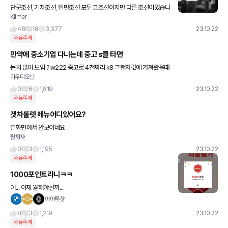
단군조선, 기자조선, 위만조선 모두 고조선이지만 다른 조선이었습니
Kilmer
다. 고구려, 발해, 고려 모두 같은 나라를 계승했지만 다른점이 많은
나라입니다. 아우디도 시대마다 매우 다른 아우디입니다.
48
18
3,377
23.10.22
자유주제
만약에 중소기업 다니는데 중고 s클 타면
눈치 많이 보임 ? w222 중고로 4천짜리 k8 그랜저값에 가져왔을때
아우디오널
0
6
1,819
23.10.22
자유주제
겟차룰렛 메뉴어디있어요?
홈화면에서 안보이네요
탈퇴자
0
3
1,195
23.10.22
자유주제
1000포인트라니ㅋㅋ
어... 이제 뭘해야될까...
아아투샷
8
3
1,219
23.10.22
자유주제