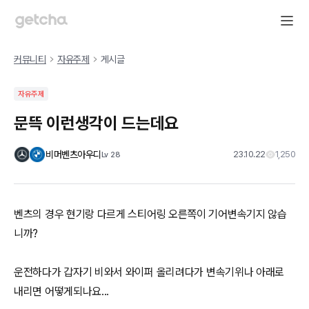
커뮤니티
자유주제
게시글
자유주제
문뜩 이런생각이 드는데요
비머벤츠아우디
23.10.22
1,250
Lv
28
벤츠의 경우 현기랑 다르게 스티어링 오른쪽이 기어변속기지 않습
니까?
운전하다가 갑자기 비와서 와이퍼 올리려다가 변속기위나 아래로
내리면 어떻게되나요...