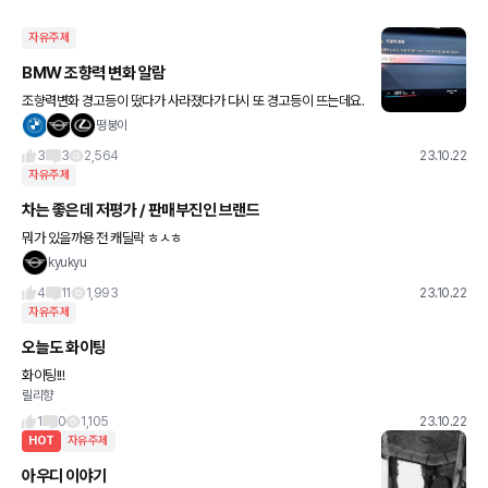
자유주제
BMW 조향력 변화 알람
조향력변화 경고등이 떴다가 사라졌다가 다시 또 경고등이 뜨는데요.
어떤 문제일까요? 혹시 경고등 떠서 차 맡기게 되면 혹시 대차 해주는
떵붕이
경우가 있나요? 사고차 접수밖에 안해봐서 궁금하네요^^;
3
3
2,564
23.10.22
자유주제
차는 좋은데 저평가 / 판매부진인 브랜드
뭐가 있을까용 전 캐딜락 ㅎㅅㅎ
kyukyu
4
11
1,993
23.10.22
자유주제
오늘도 화이팅
화이팅!!!
릴리향
1
0
1,105
23.10.22
HOT
자유주제
아우디 이야기