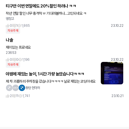
티구안 이번 연말에도 20%할인 하려나 ㅋㅋ
작년 연말 할인 너무 충격적 ㅠ 기다려볼까나…고민되네요 ㅋ
댕장고
0
1
1,865
23.10.22
자유주제
나솔
재미있는 프로네요
23653
0
0
1,196
23.10.22
자유주제
야밤에 재밌는 놀이, 1시간 가량 놀았습니다ㅋㅋㅋ
제 차 괴롭히러 주차장을 갔습니다ㅋㅋㅋㅋ 날로 재밌는 코딩이네요
ㅋㅋㅋㅋㅋㅋ
동탄 현마허
2
11
1,741
23.10.21