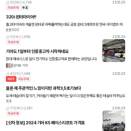
3
9
4,749
23.10.25
자유주제
투표
320i 윈터타이어!!
출고타이어라 겨울엔 윈터로 바꿔줄까하는데요 금호 윈터크래프트랑 한국 아이셉트 에
윤윤1020
보3랑 고민이됩니다ㅠㅠ 금액은 비슷한데 성능은 비슷할거같고 마른 노면에서 소음이나
승차감에서 어떤걸 선택해야 좋을까
1
4
1,568
23.10.25
자유주제
기아도 1일부터 인증중고차 시작하네요
현대 제네시스랑 달리 전기차도 인증중고차로 판매하는 모양입니다.
-------------------------------------------- 기아가 인증중
권지용 기자
고차 사업을 다음달 1일 시작
4
1
1,498
23.10.25
HOT
자유주제
물론 제 주관적인 느낌이지만 과학3,5호기보다
요새 테슬라의 칼치기, 끼어들기 때문에 빡치는 일이 더 많은듯해요 좋은 테슬라 차주님도
프프
많을 텐데 왜 나한테만ㅠㅠ
7
14
2,581
23.10.25
자유주제
[신차 정보] 2024 기아 K5 페이스리프트 가격표