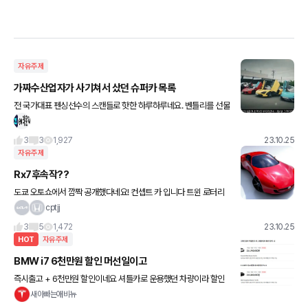
자유주제
가짜수산업자가 사기쳐서 샀던 슈퍼카 목록
전 국가대표 펜싱선수의 스캔들로 핫한 하루하루네요. 벤틀리를 선물
받았다고 하는데, 이전에도 비슷한 사건들이 있었죠. 해당 글은 ev라
운지의 4월 19일자 기사입니다. '가짜 수산업자 사건
3
3
1,927
23.10.25
자유주제
Rx7후속작??
도쿄 오토쇼에서 깜짝 공개했다네요! 컨셉트 카 입니다 트윈 로터리
엔진에 베터리 장착한 하이브리드 시스템인데 사실상 엔진이 베터리
cptjj
를 충전하는 제너레이터 역활이라네요. 마쯔다 아이코닉 SP라는 이
3
5
1,472
23.10.25
름에
HOT
자유주제
BMW i7 6천만원 할인 머선일이고
즉시출고 + 6천만원 할인이네요 셔틀카로 운용했던 차량이라 할인
해서 후려치나 봐요 ㅎ 법인 대표님들 달리시죠 ㅋㅋ
새아빠는애비뉴