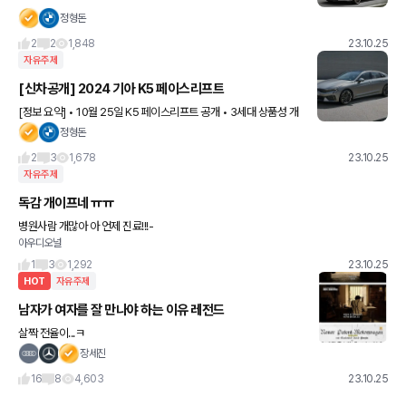
정형돈
2
2
1,848
23.10.25
자유주제
[신차공개] 2024 기아 K5 페이스리프트
[정보 요약] • 10월 25일 K5 페이스리프트 공개 • 3세대 상품성 개
선 모델 • 무선 소프트웨어 업데이트, 스트리밍 서비스 탑재 • 디지털
정형돈
키2, 빌트인 캠 2, 전동 세이프티 트렁크 적
2
3
1,678
23.10.25
자유주제
독감 개이프네 ㅠㅠ
병원사람 개많아 아 언제 진료!!!-
아우디오널
1
3
1,292
23.10.25
HOT
자유주제
남자가 여자를 잘 만나야 하는 이유 레전드
살짝 전율이...ㅋ
장세진
16
8
4,603
23.10.25