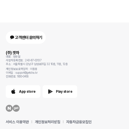
고객센터 문의하기
(주) 겟차
대표 : 정유철
사업자등록번호 : 243-87-00137
주소 : 서울특별시 강남구 삼성로91길 32 10층, 11층, 12층
개인정보보호책임자 : 이동용
이메일 : support@getcha.kr
전화번호: 1800-0456
App store
Play store
서비스 이용약관
개인정보처리방침
자동차금융모집인