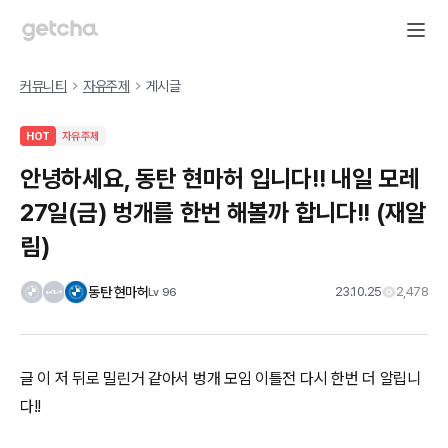
커뮤니티
자유주제
게시글
HOT
자유주제
안녕하세요, 동탄 현마허 입니다!! 내일 모레
27일(금) 벙개를 한번 해볼까 합니다!! (재알
림)
동탄 현마허
23.10.25
2,478
Lv
96
글 이 저 뒤로 밀린거 같아서 벙개 모임 이틀전 다시 한번 더 알립니
다!!