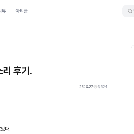
리뷰
아티클
리 후기.
23.10.27
3,524
팔았다.