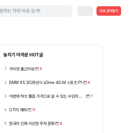
무료 견적받기
놓치기 아까운 HOT글
카이엔 출근리뷰
1
6
BMW X5 2026년식 xDrive 40i M 스포츠 P1
2
6
아반떼 하브 풀옵 가격으로 살 수 있는 수입차 모아봤습니다 (중고 포함)
3
7
GTI의 매력
4
11
한국의 진짜 이상한 주차 문화
5
8