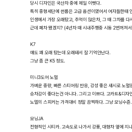
당시 디자인은 국산차 중에 제일 이뻣다.
특히 중형세단에 썬룹은 고급 옵션이였어서 여자들한태 
인생에서 가장 오래탔고, 추억이 많은차, 그 때 그차를 다
근데 폐차 됐겠지? (4년차 때 시내주행중 시동 2번꺼져서
K7
얘도 꽤 오래 탔는데 오래돼서 잘 기억안난다.
그냥 좀 큰 K5 정도.
미니3도어 노멀
가벼운 중량, 빠른 스티어링 반응, 강성 좋은 섀시로 노
승차감이 좋다는건 아니다. 그리고 이쁘다. 고카트&디자인
노멀의 스피커는 가격대비 정말 끔찍하다. 그냥 모닝수쥰.
모닝JA
전형적인 시티카. 고속도로 나가서 강풍, 대형차 옆에 지