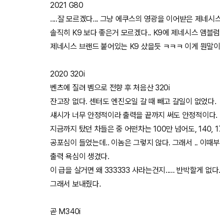
2021 G80
....잘 모르겠다... 그냥 에쿠스의 영광을 이어받은 제네
솔직히 K9 보다 좋은거 모르겠다.. K9에 제네시스 앰블럼
제네시스 브랜드 붙어있는 K9 샀을듯 ㅋㅋㅋ 이게 뭔말이냐
2020 320i
벤츠에 질려 벰으로 전향 후 처음산 320i
잔고장 없다. 센터도 엔진오일 갈 때 빼고 갈일이 없었다.
섀시가 너무 안정적이라 출력을 끝까지 써도 안정적이다.
지금까지 탔던 차들은 중 어떤차는 100만 넘어도, 140,
공포심이 들었는데.. 이놈은 그렇지 않다. 그래서 .. 이때부터 3
출력 욕심이 생겼다.
이 급을 살거면 왜 333333 사라는건지..... 반박할게 없다
그래서 보내줬다.
곧 M340i