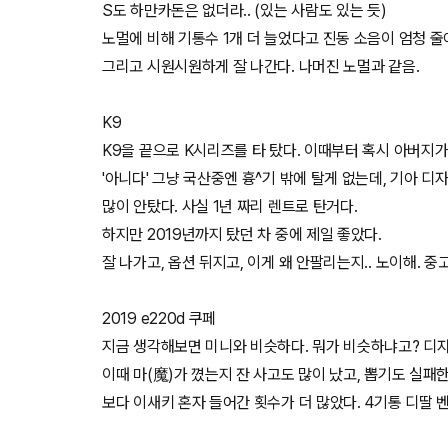
S도 하만카돈은 없더라.. (있는 사람도 있는 듯)
노멀에 비해 기통수 1개 더 늘었다고 진동 소음이 엄청 줄
그리고 시원시원하게 잘 나간다. 나머진 노멀과 같음.
K9
K9을 끝으로 K시리즈를 타 탔다. 이때부터 혹시 아버지가
'아니다' 그냥 국산중엔 흉^기 밖에 탈게 없는데, 기아 디
많이 안탔다. 사실 1년 짜리 렌트로 탄거다.
하지만 2019년까지 탔던 차 중에 제일 좋았다.
잘 나가고, 옵션 뒤지고, 이게 왜 안팔리는지.. 노이해. 중
2019 e220d 쿠페
지금 생각해보면 미니와 비슷하다. 뭐가 비슷하냐고? 디자인
이때 마(魔)가 꼈는지 잔 사고도 많이 났고, 뽑기도 실
보다 이새키 혼자 들어간 횟수가 더 많았다. 4기통 디딸 