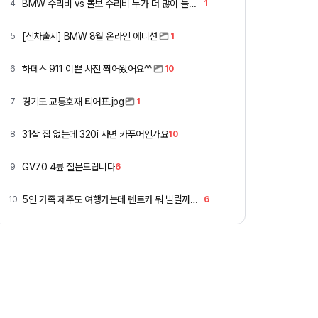
BMW 수리비 vs 볼보 수리비 누가 더 많이 들까요 ㅎ
4
1
[신차출시] BMW 8월 온라인 에디션
5
1
하데스 911 이쁜 사진 찍어왔어요^^
6
10
경기도 교통호재 티어표.jpg
7
1
31살 집 없는데 320i 사면 카푸어인가요
8
10
GV70 4륜 질문드립니다
9
6
5인 가족 제주도 여행가는데 렌트카 뭐 빌릴까요 ㅎ
10
6