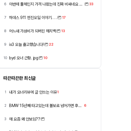
아반떼 풀체인지 가격 나왔는데 진짜 비싸네요 ㅎㅎ
6
33
하데스 911 엔진오일 이야기. . .
7
17
어느새 가성비가 되버린 해치백
8
13
ix3 오늘 출고했습니다!
9
22
byd 오너 근황. jpg
10
10
따끈따끈한 최신글
내가 오너리뷰에 글 안쓰는 이유
1
1
BMW 15년째 타고있는데 볼보로 넘어가면 후회할까요 ?
2
6
애 요즘 왜 안보임??
3