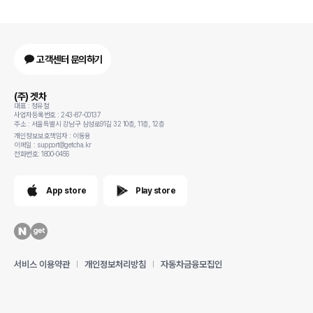
고객센터 문의하기
(주) 겟차
대표 : 정유철
사업자등록번호 : 243-87-00137
주소 : 서울특별시 강남구 삼성로91길 32 10층, 11층, 12층
개인정보보호책임자 : 이동용
이메일 : support@getcha.kr
전화번호: 1800-0456
App store
Play store
서비스 이용약관
개인정보처리방침
자동차금융모집인