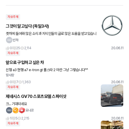
자유주제
그것이 알고싶다 (독일3사)
겟차에 들어와 많은 소식과 지식인들의 글로 많은 도움을 받고있습니
다 특히나 독3사의 인기는 여전한데 그중에서 여기계신분들은 대부
빈하
분이 유독 비머를 많이 선호하시더라구요 (비머빠가 너무 많음) 그래
0
25
2,114
20.06.11
서
자유주제
앞으로 구입하고 싶은 차
신형 a3 현행 a7 e-tron gt 폴스타 2 마칸 그냥 그렇습니다^^
땅사랑
0
7
1,363
20.06.11
자유주제
제네시스 GV70 스포츠모델 스파이샷
크... 기대되네요
모나코
1
5
2,215
20.06.11
자유주제