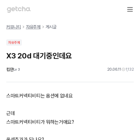
커뮤니티
자유주제
게시글
자유주제
X3 20d 대기중인데요
킴만
20.06.11
1,132
Lv
3
스마트커넥티비티는 옵션에 없네요
근데
스마트커넥티비티가 뭐하는거애요?
옵션추가가 되나요?