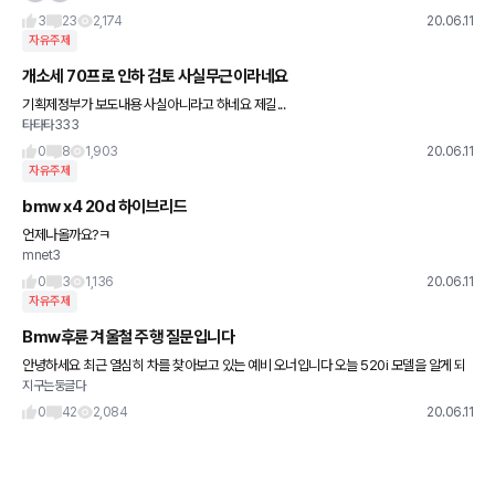
3
23
2,174
20.06.11
자유주제
개소세 70프로 인하 검토 사실무근이라네요
기획제정부가 보도내용 사실아니라고 하네요 제길...
타타타333
0
8
1,903
20.06.11
자유주제
bmw x4 20d 하이브리드
언제나올까요?ㅋ
mnet3
0
3
1,136
20.06.11
자유주제
Bmw후륜 겨울철 주행 질문입니다
안녕하세요 최근 열심히 차를 찾아보고 있는 예비 오너입니다 오늘 520i 모델을 알게 되
지구는둥글다
었습니다.. 가격도 성능도 꽤 준수하고 착하더라구요 ㅎ 근데 후륜이라 많이 걱정이 되네
요.. 지금은
0
42
2,084
20.06.11