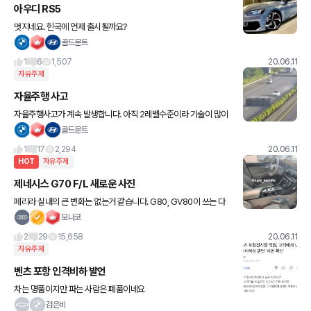
아우디 RS5
멋지네요. 힌국에 언제 출시될까요?
골드문트
1
6
1,507
20.06.11
자유주제
자율주행 사고
자율주행사고가 계속 발생합니다. 아직 2레벨수준이라 기술이 많이
떨어집니다. 맹신하지 맙시다. 오토파일럿 옵션이 760만원이고, 가
골드문트
장 진보된 기술인데도, 아래와 같이 사고가 나네요.
1
17
2,294
20.06.11
HOT
자유주제
제네시스 G70 F/L 새로운 사진
페리라 실내의 큰 변화는 없는거 같습니다. G80, GV80이 쓰는 다
이얼식은 미적용이네요 (개인적으로 다이얼식 별로...) 기대할만한 포
모나코
인트는 현행 모델 대비 뒷좌석 레그룸이 개선되어 나온
2
29
15,658
20.06.11
자유주제
벤츠 포항 인격비하 발언
차는 명품이지만 파는 사람은 폐품이네요
검은비