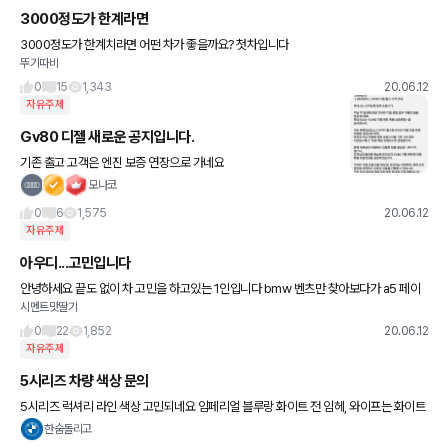
3000정도가 한계라면
3000정도가 한계치라면 어떤 차가 좋을까요? 첫차입니다
뚜기따비
0
15
1,343
20.06.12
자유주제
Gv80 디젤 새로운 공지입니다.
기존 출고 고객은 엔진 보증 연장으로 가네요
모나코
0
6
1,575
20.06.12
자유주제
아우디...고민입니다
안녕하세요 끝도 없이 차 고민을 하고있는 1인입니다 bmw 벤츠만 찾아보다가 a5 페이
시멘트맛딸기
스리프트를 보고 꽂혀서 a5까지 구매 선상에 올려놓고 고민중인데요 (a5 45tfsi 콰트로
스포트백 가솔린 모
0
22
1,852
20.06.12
자유주제
5시리즈 차량 색상 문의
5시리즈 럭셔리 라인 색상 고민되네요 임페리얼 블루랑 화이트 전 임헤, 와이프는 화이트
가 맘에든다고 하는데 다른분들은 어떤 색상이 좋은지 궁금해요 ㅎㅎ 5시리즈 MSP면 흰
한숨돌리고
둥이도 이쁜데 그냥 럭