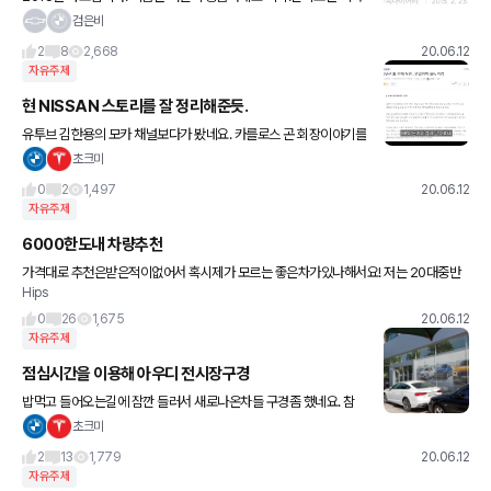
스네요 현기는 어디에도 없네요 지금은 어디든 순위에 들어가.있을까
검은비
요? 하긴 제가.독일인이어도 왠만함 국산차(독일 국산차) 사겠네
2
8
2,668
20.06.12
자유주제
현 NISSAN 스토리를 잘 정리해준듯.
유투브 김한용의 모카 채널보다가 봤네요. 카를로스 곤 회장이야기를
뉴스에서 봤었는데, 이런 내막이 또 있군요... 재미로 보세요~ http
초크미
s://youtu.be/GYDqmA8dDfE
0
2
1,497
20.06.12
자유주제
6000한도내 차량추천
가격대로 추천은받은적이없어서 혹시제가 모르는 좋은차가있나해서요! 저는 20대중반
Hips
으로, 현재 6000내로 살만한 좋은차가있나요?? 수입차를 선호하긴합니다!
0
26
1,675
20.06.12
자유주제
점심시간을 이용해 아우디 전시장구경
밥먹고 들어오는길에 잠깐 들러서 새로나온차들 구경좀 했네요. 참
할일없어보이죠? ㅎ 전 구경하는거 좋아해서요 ㅠ.ㅠ 이게 낙입니다.
초크미
들어가니 A7이 딱!! '내가 짱이지?' 하는듯한포스. 정말 라
2
13
1,779
20.06.12
자유주제