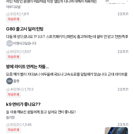
서민 직장인 쫌생이 바보처럼 직장 열심히 다니며 아껴서 저축하는
아우디오널
열심히 멍청하게 살아가는 느낌 있어보이는 개인사업 개인투자 스마
트하게 돈을 버는느낌
2
1
1,811
23.11.11
자유주제
G80 출고시 딜러 틴팅
다들 뭐 받으셨나요 ?? 3.5T 스포츠패키지 (파썬X) 출고하려는데 블박 안 받고 전면/측후
면 버텍스 900 발라준다고 하면 괜찮게 받는건가요? 다들 어떻게 받으셨나 궁금합니다
비엠사고싶습니다
0
1
1,507
23.11.11
자유주제
밤에 라이트 안켜는 차들...
요즘 해가 빨리 지다보니 어두울때 국도나 고속도로를 달릴때가 많습니다. 근데 라이트를
안킨 스텔스 차량들이 한둘이 아니더라구요. 그런 차들이 제 앞에 오면 쌍라이트를 두번
홀랭
깜빡여서 알려주려하는데 다
4
10
1,703
23.11.11
자유주제
k9 연비가 좋나요??
실 사용 해보신 분들에게 듣고 싶어요 연비 좋나요?
릴리향
0
2
1,546
23.11.11
자유주제