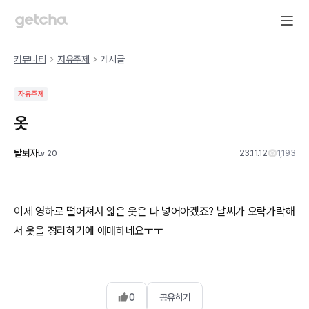
커뮤니티
자유주제
게시글
자유주제
옷
탈퇴자
23.11.12
1,193
Lv
20
이제 영하로 떨어져서 얇은 옷은 다 넣어야겠죠? 날씨가 오락가락해
서 옷을 정리하기에 애매하네요ㅜㅜ
0
공유하기