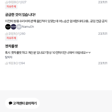
0
0
1,027
23.11.11
자유주제
궁금한 것이 있습니다!
이전에 쌍용 수리비에 관해 올린적이 있었는데 어느순간 없어졌더라고용.. 공임 언급 금지
인가요??
NamuOh
2
1
1,260
23.11.11
자유주제
겟차룰렛
혹시 겟차룰렛 하고 계신분 있나요? 항상 10언저리안 나와서 아쉽네요ㅜㅜ
탈퇴자
1
3
1,194
23.11.11
고객센터 문의하기