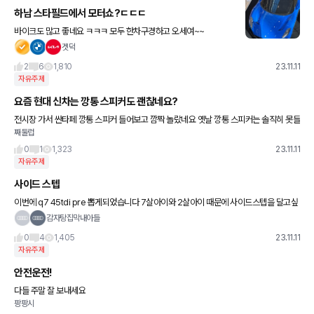
하남 스타필드에서 모터쇼?ㄷㄷㄷ
바이크도 많고 좋네요 ㅋㅋㅋ 모두 한차구경하고 오세여~~
겟덕
2
6
1,810
23.11.11
자유주제
요즘 현대 신차는 깡통 스피커도 괜찮네요?
전시장 가서 싼타페 깡통 스피커 들어보고 깜짝 놀랐네요 옛날 깡통 스피커는 솔직히 못들
째둘럽
어줄 수준이었는데 이제는 나름 스테이지감도 있더라고요? 물론 좋은 소리라는건 아니지
만 옛날 차들 옵션 스
0
1
1,323
23.11.11
자유주제
사이드 스텝
이번에 q7 45tdi pre 뽑게되었습니다 7살아이와 2살아이 때문에 사이드스텝을 달고싶
은데 딜러가 말하길 센터에서 안하면 보증수리에 문제가 될수 있다 아우디 센터를 이용하
감자탕집막내아들
라고 말하더라고요 근데
0
4
1,405
23.11.11
자유주제
안전운전!
다들 주말 잘 보내세요
팡팡시