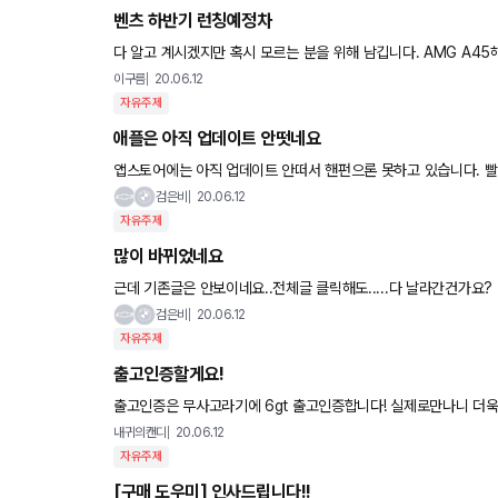
벤츠 하반기 런칭예정차
다 알고 계시겠지만 혹시 모르는 분을 위해 남깁니다. AMG A45해치백 AMG A35세단 CLA45 GLA 풀모델체인지 GLB신형 GLE5
3 AMG GLE400d 쿠페 GLE53 쿠페 E클래스
이구름
20.06.12
자유주제
애플은 아직 업데이트 안떳네요
앱스토어에는 아직 업데이트 안떠서 핸펀으론 못하고 있습니다. 
검은비
20.06.12
자유주제
많이 바뀌었네요
근데 기존글은 안보이네요..전체글 클릭해도.....다 날라간건가요?
검은비
20.06.12
자유주제
출고인증할게요!
출고인증은 무사고라기에 6gt 출고인증합니다! 실제로만나니 더욱
았습니다. 댓글 하나하나 달아주신분들 감사드려요. 안전히 잘 타
내귀의캔디
20.06.12
자유주제
[구매 도우미] 인사드립니다!!