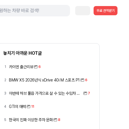
무료 견적받기
놓치기 아까운 HOT글
카이엔 출근리뷰
1
6
BMW X5 2026년식 xDrive 40i M 스포츠 P1
2
6
아반떼 하브 풀옵 가격으로 살 수 있는 수입차 모아봤습니다 (중고 포함)
3
7
GTI의 매력
4
11
한국의 진짜 이상한 주차 문화
5
8