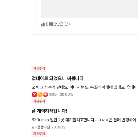
0
0
답글 달기
자유주제
업데이트 되었으니 써봅니다
오 링크 되는거 같네요. 이미지는 또 무조건 아래에 있네요. 업데이트 하느라 수고하셨습니다!! 댓글 쓰고 나서 자꾸
글쓰기 버튼을 또눌러서 중복등록이 됩니다.ㅠㅠ 고
에프딘
20.06.12
자유주제
낼 계약하러갑니다!
630i msp 일단 2곳 대기할려고합니다~ ㅋㅇㄹ은 딜러 변경하
고 페리 자세한 스펙 나오는대로 선택하기로 했습니다~ 급하지 않
트리플풀악셀
20.06.12
자유주제