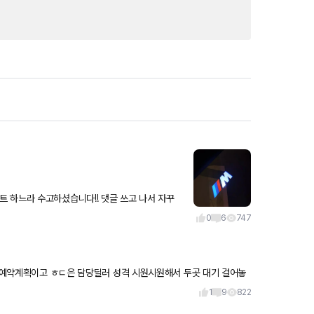
쳐주세요!! 도배 방지 기
0
6
747
여 예약계획이고 ㅎㄷ은 담당딜러 성격 시원시원해서 두곳 대기 걸어놓
으니
1
9
822