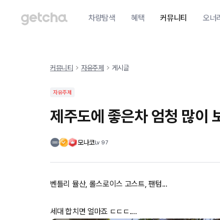
차량탐색
혜택
커뮤니티
오너
커뮤니티
자유주제
게시글
자유주제
제주도에 좋은차 엄청 많이
모나코
Lv
97
벤틀리 뮬산, 롤스로이스 고스트, 팬텀...
세대 합치면 얼마죠 ㄷㄷㄷ....