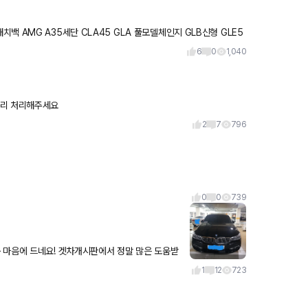
6
0
1,040
빨리 처리해주세요
2
7
796
0
0
739
 마음에 드네요! 겟차개시판에서 정말 많은 도움받
보도록 하겠습니다^^
1
12
723