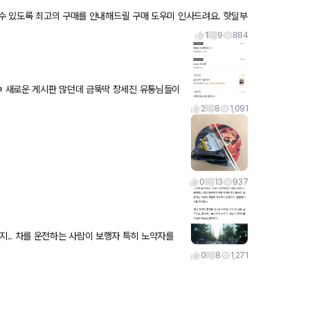
1
9
884
 새로운 게시판 많던데 금뚝딱 장세진 유통님들이
 잘 보고있습니다:) 눈팅
2
8
1,091
0
13
937
싶네요.. 동영상
0
8
1,271