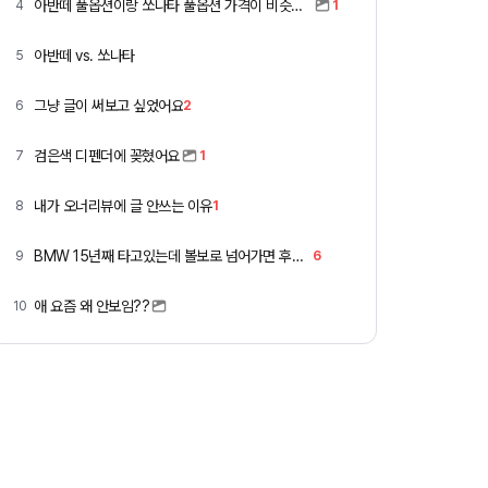
아반떼 풀옵션이랑 쏘나타 풀옵션 가격이 비슷하네요
4
1
아반떼 vs. 쏘나타
5
그냥 글이 써보고 싶었어요
6
2
검은색 디펜더에 꽂혔어요
7
1
내가 오너리뷰에 글 안쓰는 이유
8
1
BMW 15년째 타고있는데 볼보로 넘어가면 후회할까요 ?
9
6
애 요즘 왜 안보임??
10