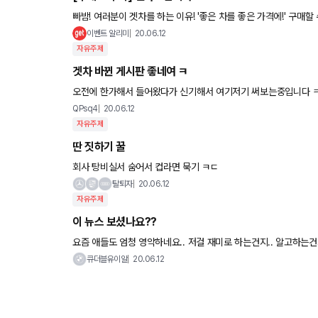
빠밤! 여러분이 겟차를 하는 이유! '좋은 차를 좋은 가격에!' 구매할 수 있도록 최고의 구매를 안내해드릴 구매 도우미 인사드려요. 핫딜부
터 특별재고분 할인과 인기차종 최고 프로모션 안내까지,
이벤트 알리미
20.06.12
자유주제
겟차 바뀐 게시판 좋네여 ㅋ
오전에 한가해서 들어왔다가 신기해서 여기저기 써보는중입니다 ㅋ
가득 채워주시겠죠? 아 그리고 슈프림님 올려주시는 정보도 감사히
QPsq4
20.06.12
자유주제
딴 짓하기 꿀
회사 탕비실서 숨어서 컵라면 묵기 ㅋㄷ
탈퇴자
20.06.12
자유주제
이 뉴스 보셨나요??
요즘 애들도 엄청 영악하네요.. 저걸 재미로 하는건지.. 알고하는건지.. 차를 운전하는 사람이 보행자 특히 노약자를
보호하는건 당연한거지만 저런놈들은 맘같아서는 확 한대 쥐어박고 
큐더블유이알
20.06.12