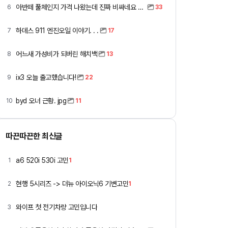
아반떼 풀체인지 가격 나왔는데 진짜 비싸네요 ㅎㅎ
6
33
하데스 911 엔진오일 이야기. . .
7
17
어느새 가성비가 되버린 해치백
8
13
ix3 오늘 출고했습니다!
9
22
byd 오너 근황. jpg
10
11
따끈따끈한 최신글
a6 520i 530i 고민
1
1
현행 5시리즈 -> 더뉴 아이오닉6 기변고민
2
1
와이프 첫 전기차량 고민입니다
3