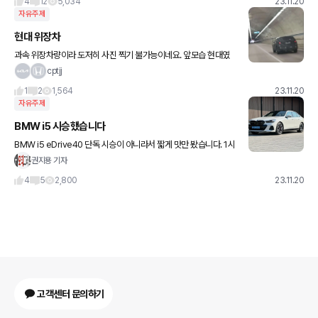
4
12
5,034
23.11.20
자유주제
현대 위장차
과속 위장차량이라 도저히 사진 찍기 불가능이네요. 앞모습 현대였
고, 뒤 방향지시등도 밑에 위치해 잘 안보이더군요. 그나저나 현기 테
cptjj
스트카는 과태료 신경안쓰고 그냥 회사가 내는거 같습니다 오늘 동일
1
2
1,564
23.11.20
차
자유주제
BMW i5 시승했습니다
BMW i5 eDrive40 단독 시승이 아니라서 짧게 맛만 봤습니다. 1시
간 30분씩 운전과 2열을 각각 체험했습니다. 후륜에만 에어 서스펜
권지용 기자
션이 들어간 독특한 구성입니다. 무게 때문에 이렇게
4
5
2,800
23.11.20
고객센터 문의하기