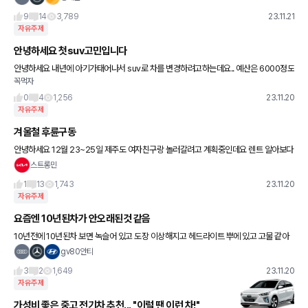
9
14
3,789
23.11.21
자유주제
안녕하세요 첫suv고민입니다
안녕하세요 내년에 아기가태어나서 suv로 차를 변경하려고하는데요.. 예산은 6000정도
꼭먹자
인데 어떤게좋을까요?? 차에대해 아는것도없고 선배님들조언부탁드립니다... 예산6000
천 suv
0
4
1,256
23.11.20
자유주제
겨울철 후륜구동
안녕하세요 12월 23~25일 제주도 여자친구랑 놀러갈려고 계획중인데요 렌트 알아보다
가 롯데렌터카에서 g70슈팅브레이크가 28만원에 렌트를 할 수 있더라구요. G70 슈팅
스트롱민
브레이크 겨울철에 위험하나
1
13
1,743
23.11.20
자유주제
요즘엔 10년된차가 안오래된것 같음
10년전에 10년된차 보면 녹슬어 있고 도장 이상해지고 헤드라이트 뿌에 있고 고물 같아
보였는데 요즘 10년된 차들은 도장상태도 좋고 헤드라이트 led에 면발광 테일램프에 밤
gv80안티
에 보면 세련돼 보이기
3
2
1,649
23.11.20
자유주제
가성비 좋은 중고 전기차 추천... "이럴 땐 이런 차!"