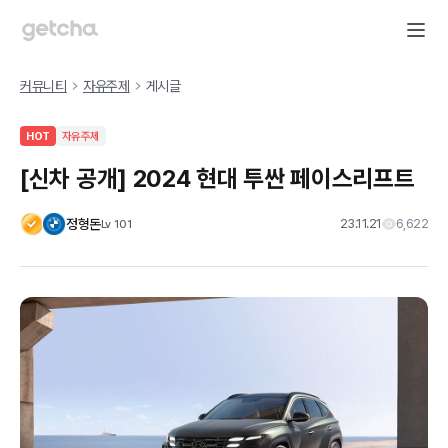
커뮤니티
자유주제
게시글
HOT
자유주제
[신차 공개] 2024 현대 투싼 페이스리프트
정형돈
23.11.21
6,622
Lv
101