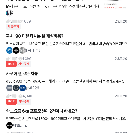
EV라운지 파트너 '퓨처'님이 ev라운지 칼럼에 작성해주신 글을 가져
와봤습니다. (정확한 시세는 현재와 다를 수 있음을 참고 바랍니다.)
최근 신형 전기차들이 많이 출시되고 있다. 그러나 공급망
3
1
1,659
23.11.20
자유주제
혹시 i30 디젤 타시는 분 계실까용?
업무용 차량으로 i30중고 15만 안쪽 기웃거리고 있는데용… 연비나 내구성(?) 어떨지요?
12~15년식 VGT엔진이 괜춘하다고 하는데요. 한 3년 (연간 15,000~20,000) 굴릴 예
FAITH YJ
정입니
1
11
1,396
23.11.20
HOT
자유주제
카푸어 젤 많은 차종
g80 gv80 직장인 gv70 무리해서 ㅋㅋㅋ 꼴에 없는걸 알아서 수입차는 못가고 e클 5
시리즈 보면 카푸어들 거리면 제네부심부림
gv80안티
2
8
4,340
23.11.20
HOT
자유주제
와....요즘 6gt 프로모션이 2천이나 하네요?
전액현금은 기본적으로 1800~1900정도고 스마트할부시 2천받았다는 분도 계시네요.
재구매할인 협력사 할인같은거 제외하고 저 금액인데 ㅎㄷㄷ하네요. 선수금 6천정도 밀
아찔한그년
어넣으면 나머지는 3년 무