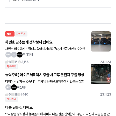
HOT
자유주제
차번호 맞추는게 생각보다 쉽네요
차번호 비슷하게 느낌내고싶어서 시청퇴근(?)시간쯤 가면 비슷한번
호들로 나온다해서 그때 가봣는데 비슷한 번호로 나오네요 ㅎㅎ
우디하비
8
15
3,166
23.11.23
자유주제
놀람주의) 아이오닉5 택시 충돌 사고후 운전자 구출 영상
다행히 사망자는 없습니다. 기사님 탈출을 도와주신 시민분들 정말
멋지네요!
하진대디
5
11
1,440
23.11.23
자유주제
다른 길을 간다해도
“”사람은 성취감과 행복을 위해 저마다 다른 길을 선택한다.. 누군가 자신과 다른 길을 간