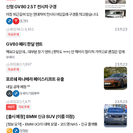
신형 GV80 2.5T 전시차 구경
마침 퇴근길에 있는 현대차에 전시되어있길래 구경좀 하고왔습니다.
ㅎ
초크미
8
14
3,452
23.11.23
자유주제
GV80 페리 한달 렌트
해보고싶은데... 대부분 장기 렌트 (겟차도 ㅠㅠ) 만 해서리 합리적 가격으로 괜찮은 업체
부루리
있으려나요? 소개좀 부탁드려용~~~
0
8
1,697
23.11.23
자유주제
포르쉐 파나메라 페이스리프트 유출
내일 공개 예정 ^^
두루치기와뿌꾸
0
2
1,471
23.11.23
HOT
자유주제
[출시 예정] BMW 신규 SUV (이름 미정)
[정보 요약] • BMW iX3의 대체 모델 • 코드명 NA5 • 신규 플랫폼
적용 (Neue Klasse) ㄴ추후 3시리즈 EV에도 동일 플랫폼 적용 예
정형돈