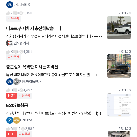
다고 해서 그가 길을 잃은 것은 아니다.. “” 좋은아침요 ~~
나리나라63
2
0
1,053
23.11.23
자유주제
니로로 슈퍼차저 충전해봤습니다
신화섭 기자가 개방 첫날 달려가서 이것저것 테스트했습니다 ------
---------------------- 테슬라 슈퍼차저로 니로·아이오닉6 충전
권지용 기자
해 보니…'줄이 너무 짧잖아' 테슬라
8
5
1,399
23.11.23
자유주제
출근길에 목격한 지리는 지바겐
튜닝 엄청 빡세게 해놨더라고요 블랙 + 골드 포스에 지릴 뻔 ㅋㅋ
마행배야돌았나
0
7
1,927
23.11.23
HOT
자유주제
530i 보험금
작년엔 차 바꾸면서 중간에 보험료가 추징되어 싼건가? 싶었는데(작
년도 50만원 대) 올해도 비슷하게 나왔습니다? ㅡㅡ? 사고 많이 나
BarBros
는 차는 보험료가 비싸게 측정된다고 들어서 올해는 쫄아있었거든
6
15
2,882
23.11.23
HOT
자유주제