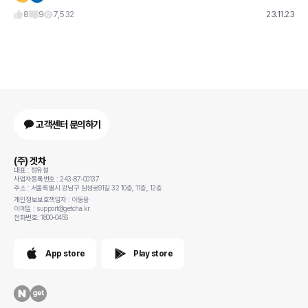
정 • 2025년 하반기 출시 예정
8
9
7,532
23.11.23
고객센터 문의하기
(주) 겟차
대표 : 정유철
사업자등록번호 : 243-87-00137
주소 : 서울특별시 강남구 삼성로91길 32 10층, 11층, 12층
개인정보보호책임자 : 이동용
이메일 : support@getcha.kr
전화번호: 1800-0456
App store
Play store