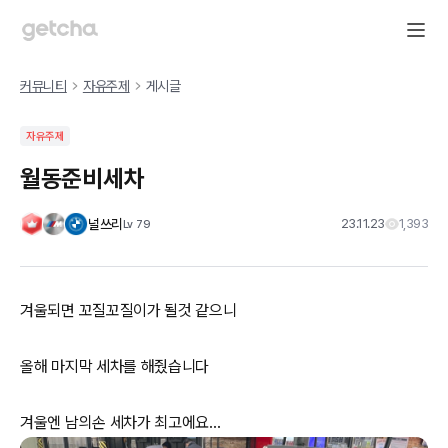
커뮤니티
자유주제
게시글
자유주제
월동준비세차
널쓰리
23.11.23
1,393
Lv
79
겨울되면 꼬질꼬질이가 될것 같으니
올해 마지막 세차를 해줬습니다
겨울엔 남의손 세차가 최고에요…