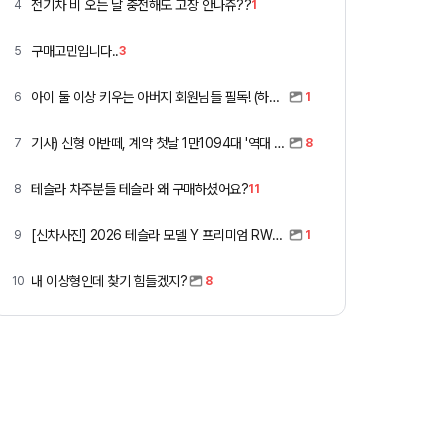
전기차 비 오는 날 충전해도 고장 안나쥬??
4
1
구매고민입니다..
5
3
아이 둘 이상 키우는 아버지 회원님들 필독! (하이패스 할인)
6
1
기사) 신형 아반떼, 계약 첫날 1만1094대 '역대 최고'
7
8
테슬라 차주분들 테슬라 왜 구매하셨어요?
8
11
[신차사진] 2026 테슬라 모델 Y 프리미엄 RWD (펄 화이트 + 블랙시트)
9
1
내 이상형인데 찾기 힘들겠지?
10
8