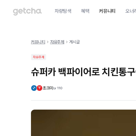
차량탐색
혜택
커뮤니티
오너
커뮤니티
자유주제
게시글
자유주제
슈퍼카 백파이어로 치킨통구이
초크미
Lv
110