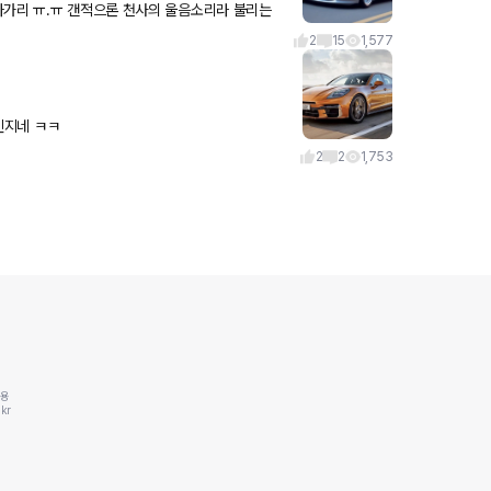
나가리 ㅠ.ㅠ 갠적으론 천사의 울음소리라 불리는
V10자연흡기 엔진들 소리가 젤 듣기 좋네용. 언제 저런차 타볼기회라도 있을까♡ 포
2
15
1,577
았는데 풀체인지네 ㅋㅋ
2
2
1,753
동용
kr