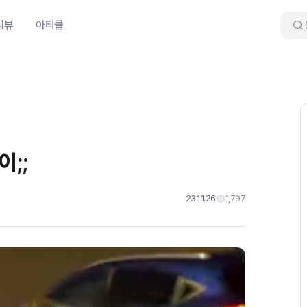
리뷰
아티클
;;
23.11.26
1,797