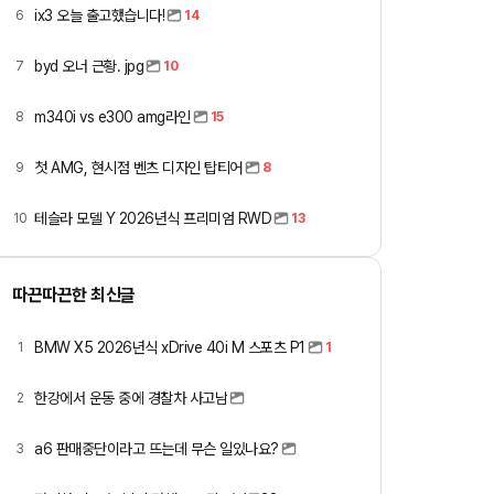
ix3 오늘 출고했습니다!
6
14
byd 오너 근황. jpg
7
10
m340i vs e300 amg라인
8
15
첫 AMG, 현시점 벤츠 디자인 탑티어
9
8
테슬라 모델 Y 2026년식 프리미엄 RWD
10
13
따끈따끈한 최신글
BMW X5 2026년식 xDrive 40i M 스포츠 P1
1
1
한강에서 운동 중에 경찰차 사고남
2
a6 판매중단이라고 뜨는데 무슨 일있나요?
3