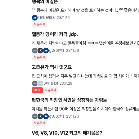
행복의 비결은
“” 행복의 비결은 포기해야 할 것을 포기하는 것이다.. “” 좋은아침
나리나라63
23.11.26
자유주제
열등감 덩어리 저격 .jdp.
왜 젊은게 자랑이냐고 열폭중이심 ㅋㅋㅋ 댓쓴이를 추정해보면 40대에 아우디 a6를 할부로 뽑았는데 금수저 젊은
이를 보고 화난거라 추정중
gv80안티
23.11.26
자유주제
고급유가 역시 좋군요
집 근처에 생겨서 자주 넣고 다니는데 가속밟을 때 힘 차
0매너남0
23.11.26
HOT
자유주제
현한국의 직장인 서민을 상징하는 차량들
이차들 타는사람 90퍼 이상은 직장인임 이시대의 한국의 상류계급 틱톡커 릴스찍는 인플루언서 코인러 개인사업자
는 절대 안타는차 목록이기도함
gv80안티
23.11.26
자유주제
V6, V8, V10, V12 최고의 배기음은?