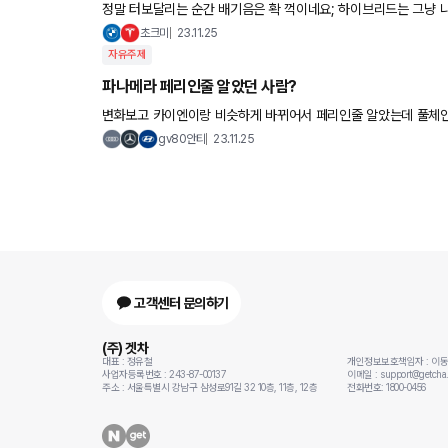
정말 터보달리는 순간 배기음은 확 꺽이네요; 하이브리드는 그냥 
초크미
23.11.25
자유주제
파나메라 페리인줄 알았던 사람?
변화보고 카이엔이랑 비슷하게 바뀌어서 페리인줄 알
gv80안티
23.11.25
고객센터 문의하기
(주) 겟차
대표 : 정유철
개인정보보호책임자 : 이
사업자등록번호 : 243-87-00137
이메일 : support@getcha.
주소 : 서울특별시 강남구 삼성로91길 32 10층, 11층, 12층
전화번호: 1800-0456