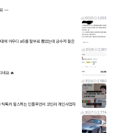
요 ~~
0
0
1,055
2
6
2,061
이가 느껴지네요 🔥
1
4
2,080
3
7
2,774