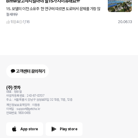
Bmw중고사지말아야 할15가지이유래요ㅠ
15. 모델의 이전 소유주 한 연구에 따르면 도로에서 문제를 가장 많
절세여우
이 일으키는 유형은 ‘푸른색 BMW를 소유한 35~50세 남성’이라
고 한다. 이들은 자신의 차량에 정기적으로 오일을 교환하거나
1
4
1,116
20.06.13
고객센터 문의하기
(주) 겟차
대표 : 정유철
사업자등록번호 : 243-87-00137
주소 : 서울특별시 강남구 삼성로91길 32 10층, 11층, 12층
개인정보보호책임자 : 이동용
이메일 : support@getcha.kr
전화번호: 1800-0456
App store
Play store