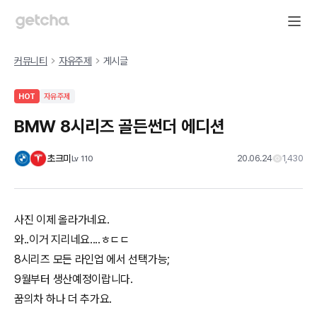
커뮤니티
자유주제
게시글
HOT
자유주제
BMW 8시리즈 골든썬더 에디션
초크미
20.06.24
1,430
Lv
110
사진 이제 올라가네요.
와..이거 지리네요....ㅎㄷㄷ
8시리즈 모든 라인업 에서 선택가능;
9월부터 생산예정이랍니다.
꿈의차 하나 더 추가요.