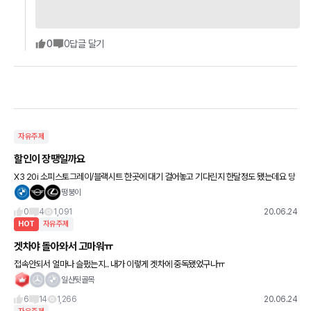
0
0
답글 달기
자유주제
할인이 장땡일까요
X3 20i 소피스토그레이/블랙시트 한곳에 대기 걸어놓고 기다린지 한달정도 됐는데요 당
시 14번인가 (이번달 거의 입항물량이 없다니 그대로겠네요) 그랬습니다. 지인이랑 차 얘
떵붕이
기하다가 다른 모터스
0
4
1,091
20.06.24
HOT
자유주제
겟차야 돌아와서 고마워ㅠ
접속안되서 얼마나 슬펐는지.. 내가 이렇게 겟차에 중독됐었구나ㅠ
일산뒷골목
6
14
1,266
20.06.24