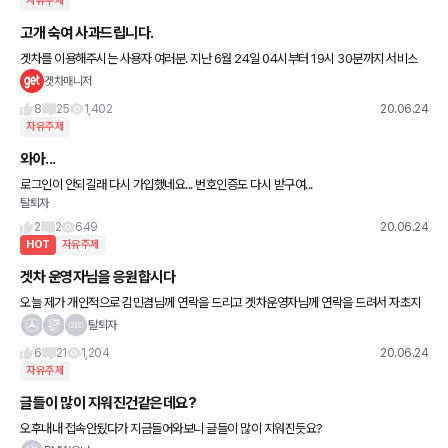
자유주제
고개 숙여 사과드립니다.
겟차를 이용해주시는 사용자 여러분. 지난 6월 24일 04시부터 19시 30분까지 서비스
접속에 문제가 있었습니다. 저희의 기술적 부주의로 인해, 서비스 이용에 큰 불편을 드려
겟차매니저
진심으로 고개 숙여
8
25
1,402
20.06.24
자유주제
와아...
로그인이 안되길래 다시 가입했네요... 번호인증도 다시 받구여...
탈퇴자
2
2
649
20.06.24
HOT
자유주제
겟차 운영자님을 응원합시다
오늘 제가 개인적으로 김민겸님께 연락을 드리고 겟차운영자님께 연락을 드려서 자초지
종을 설명듣고서 기다리다가... 이렇게 원만하게 복구가 되어 정말 다행이고 행복합니다^.
탈퇴자
^ 뭐든 발전시키고 변화
6
21
1,204
20.06.24
자유주제
글들이 많이 지워진건같은데요?
오후내내 접속안됬다가 지금들어와보니 글들이 많이 지워진듯요?