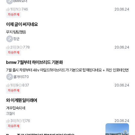
BMW오너
1
1
746
20.06.24
자유주제
이제 글이 써지네요
무지 팀팀했음
장군
2
3
778
20.06.24
자유주제
bmw 7월부터 하이브리드 기본화
7월 출시 차량부터 48v 마일드하이브리드가 기본으로 탑재된다네요 + 최신 인포테인먼
트 시스템7 적용 출고 기다리고 있는데 가격 상승될까요? https://m.post.naver.com/
쿨가이070
vie
1
9
837
20.06.24
자유주제
와 이게뭔일이래여
겨우접속되네
크칠이
3
1
1,176
20.06.24
자유주제