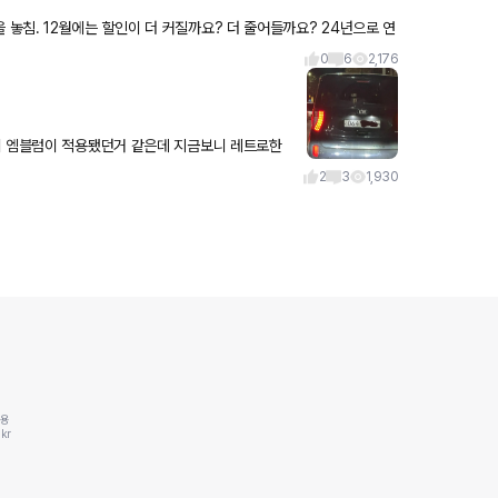
0
6
2,176
이 엠블럼이 적용됐던거 같은데 지금보니 레트로한
2
3
1,930
동용
kr