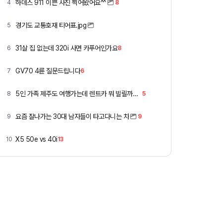
하데스 911 이쁜 사진 찍어왔어요^^
4
8
경기도 교통호재 티어표.jpg
5
31살 집 없는데 320i 사면 카푸어인가요
6
8
GV70 4륜 질문드립니다
7
6
5인 가족 제주도 여행가는데 렌트카 뭐 빌릴까요 ㅎ
8
5
요즘 잘나가는 30대 남자들이 타고다니는 차
9
9
X5 50e vs 40i
10
13