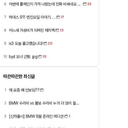
아반떼 풀체인지 가격 나왔는데 진짜 비싸네요 ㅎㅎ
6
33
하데스 911 엔진오일 이야기. . .
7
17
어느새 가성비가 되버린 해치백
8
13
ix3 오늘 출고했습니다!
9
20
byd 오너 근황. jpg
10
10
따끈따끈한 최신글
애 요즘 왜 안보임??
1
BMW 수리비 vs 볼보 수리비 누가 더 많이 들까요 ㅎ
2
[신차출시] BMW 8월 온라인 에디션
3
1