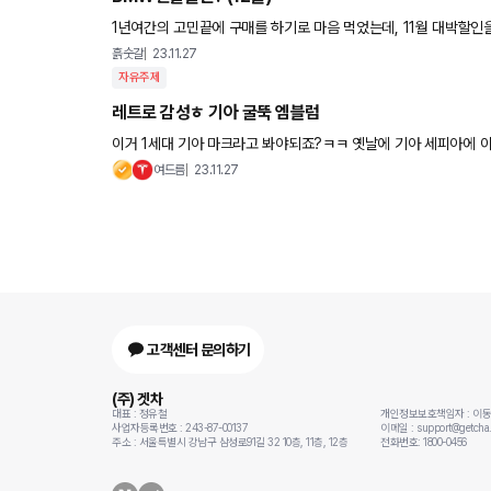
1년여간의 고민끝에 구매를 하기로 마음 먹었는데, 11월 대박할인을 놓침. 12월에는 할인이 더 커질까요? 더 줄어들까요? 24년으로 연
식변경 되면서 가격은 200이 올라서, 동일할인이면 손해
흙숫갈
23.11.27
자유주제
레트로 감성ㅎ 기아 굴뚝 엠블럼
이거 1세대 기아 마크라고 봐야되죠?ㅋㅋ 옛날에 기아 세피아에 
갬성이 있군요
여드름
23.11.27
고객센터 문의하기
(주) 겟차
대표 : 정유철
개인정보보호책임자 : 이
사업자등록번호 : 243-87-00137
이메일 : support@getcha.
주소 : 서울특별시 강남구 삼성로91길 32 10층, 11층, 12층
전화번호: 1800-0456