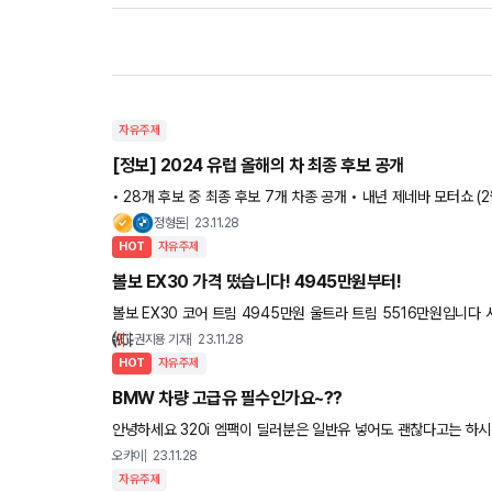
자유주제
[정보] 2024 유럽 올해의 차 최종 후보 공개
• 28개 후보 중 최종 후보 7개 차종 공개 • 내년 제네바 모터쇼 (2월 26일) 결과 공개 예정 1. BMW 5 시리즈 (독
일) 2. BYD 실 (중국) 3.
정형돈
23.11.28
HOT
자유주제
볼보 EX30 가격 떴습니다! 4945만원부터!
볼보 EX30 코어 트림 4945만원 울트라 트림 5516만원입니다 서울시 기준으로 두 차량 모두 4천만원대에 구매할
수 있습니다!
권지용 기자
23.11.28
HOT
자유주제
BMW 차량 고급유 필수인가요~??
안녕하세요 320i 엠팩이 딜러분은 일반유 넣어도 괜찮다고는 하시는데... 유튜브 같은곳에선 터보엔진은 고급유 넣어야 한다고 해서...
320i가 고출력 차량도 아닌거 같긴해서 긴가민가 하네
오캬이
23.11.28
자유주제