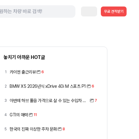
무료 견적받기
놓치기 아까운 HOT글
카이엔 출근리뷰
1
6
BMW X5 2026년식 xDrive 40i M 스포츠 P1
2
6
아반떼 하브 풀옵 가격으로 살 수 있는 수입차 모아봤습니다 (중고 포함)
3
7
GTI의 매력
4
11
한국의 진짜 이상한 주차 문화
5
8