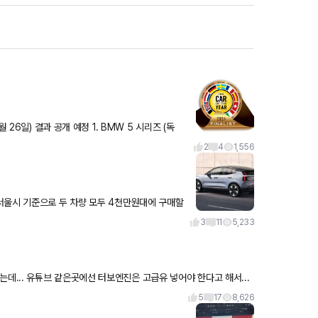
2
4
1,556
3
11
5,233
5
17
8,626