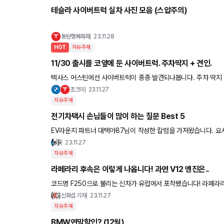
테슬라 사이버트럭 실차 사진 모음 (스압주의)
동탄행복파파
23.11.28
HOT
자유주제
11/30 출시를 코앞에 둔 사이버트럭. 주차딱지 + 견인.
텍사스 어스틴에선 사이버트럭이 종종 발견되나봅니다. 주차 딱지 
거운차도 견인이 가능하군요?😂 밤에보니 확실히 존재감이 장난
초크미
23.11.27
자유주제
전기차택시 손님들이 많이 하는 질문 Best 5
EV라운지 파트너 대택아87님이 작성한 칼럼을 가져왔습니다. 요새
기를 들어보세요. EV6 전기차를 택시로 운영하고 있는 대구 
23.11.27
자유주제
라페라리 후속은 이렇게 나옵니다! 과연 V12 엔진은..
코드명 F250으로 불리는 신차가 유럽에서 포착됐습니다! 라페라리
죠? 거대한 윙 보니깐 버렀부터 두근두근합
신화섭 기자
23.11.27
자유주제
BMW연말할인? (12월)