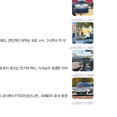
5
4
1,307
떼고, 견인까지 당하는 모습 ㅎㅎ 그나저나 저 무
아니네요. 엄청큰 아이언맨
6
15
2,486
 많이 보이는 전기차 택시, 기사님의 생생한 이야
개인택시 아저씨-
6
3
1,688
 코드명이 F150이었으니깐.. 라페라리 후속 맞겠
니다 라페라리의 전통인 12기통 미드십
0
2
1,287