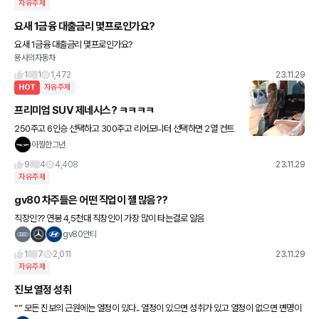
자유주제
요새 1금융 대출금리 몇프로인가요?
요새 1금융 대출금리 몇프로인가요?
용사의자동차
1
1
1,472
23.11.29
HOT
자유주제
프리미엄 SUV 제네시스? ㅋㅋㅋㅋ
250주고 6인승 선택하고 300주고 리어모니터 선택하면 2열 컨트
롤러 대신 싼마이품질 리모컨 제공. 현대 제네쉬스~~~~~!
아찔한그년
9
4
4,408
23.11.29
자유주제
gv80 차주들은 어떤 직업이 젤 많음??
직장인?? 연봉 4,5천대 직장인이 가장 많이 타는걸로 알음
gv80안티
1
7
2,011
23.11.29
자유주제
진보 열정 성취
“” 모든 진보의 근원에는 열정이 있다.. 열정이 있으면 성취가 있고 열정이 없으면 변명이