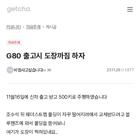
커뮤니티
자유주제
게시글
자유주제
G80 출고시 도장까짐 하자
비엠사고싶습니다
23.11.29
1,977
Lv
36
11월16일에 신차 출고 받고 500키로 주행하였습니다
조수석 뒤 웨더스트랩 몰딩이 자꾸 떨어지려해서 교체받으려고 블
루핸즈에 와서 몰딩을 뜯어보니
여기가 도장이 찍혀있네요..