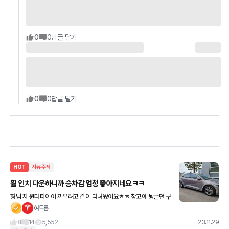
0
0
답글 달기
0
0
답글 달기
HOT
자유주제
휠 인치 다운하니까 승차감 엄청 좋아지네요ㅋㅋ
형님 차 윈터타이어 끼우려고 같이 다녀왔어요ㅎㅎ 창고에 뒹굴던 구
형 니로 18인치 휠이 있어서 아이오닉5 순정 20인치 > 니로 18인치
여드름
+ 윈터 조합으로 끼웠어요 어떤가요 ㅋㅋ 처음에는 조
8
14
5,552
23.11.29