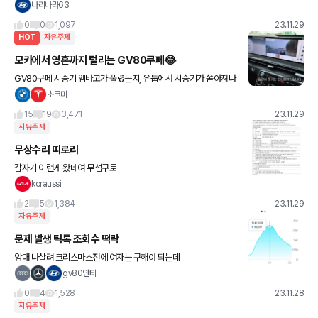
있을 뿐이다.. “” 좋은아침요 ~~
나리나라63
0
0
1,097
23.11.29
HOT
자유주제
모카에서 영혼까지 털리는 GV80쿠페😂
GV80쿠페 시승기 엠바고가 풀렸는지, 유툽에서 시승기가 쏟아져나
오는데, 다들 뭔가 겁나 까고싶은데, 적당히 좋게좋게 이야기해주는
초크미
느낌이었단 말이죠. 근데 오늘 모카보니깐 제대로 까이네요 ㅎ (물론
15
19
3,471
23.11.29
자유주제
무상수리 띠로리
갑자기 이런게 왔네여 무섭구로
koraussi
2
5
1,384
23.11.29
자유주제
문제 발생 틱톡 조회수 떡락
앙대 나살려 크리스마스전에 여자는 구해야 되는데
gv80안티
0
4
1,528
23.11.28
자유주제