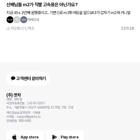
선배님들 m2가 직빨 고속용은 아닌가요?
지금 45s 2년째 운행중이고.. 기변으로 m3투어링을 알으보다가 갑자기 m2와 카니발
조합에 빠진.. 지금 운행중인 45s는 고속에서 안정감도 좋고 편하게 잘 탔었는데 배기가
마곡3사
너무 아쉬운....
1
16
1,795
23.11.28
고객센터 문의하기
(주) 겟차
대표 : 정유철
사업자등록번호 : 243-87-00137
주소 : 서울특별시 강남구 삼성로91길 32 10층, 11층, 12층
개인정보보호책임자 : 이동용
이메일 : support@getcha.kr
전화번호: 1800-0456
App store
Play store