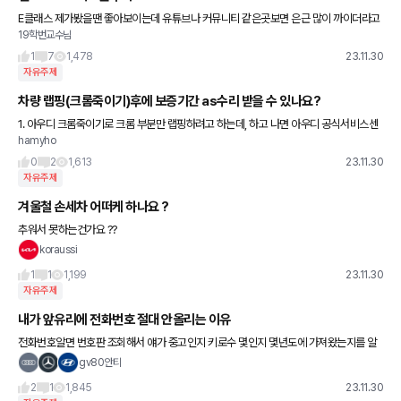
E클래스 제가봤을땐 좋아보이는데 유튜브나 커뮤니티 같은곳보면 은근 많이 까이더라고
19학번교수님
요.. 유난히 이 모델이 까이는 이유가 있을까요?
1
7
1,478
23.11.30
자유주제
차량 랩핑(크롬죽이기)후에 보증기간 as수리 받을 수 있나요?
1. 아우디 크롬죽이기로 크롬 부분만 랩핑하려고 하는데, 하고 나면 아우디 공식서비스센
hamyho
터에서 리콜을 받거나, 부품 a/s 원래대로 받을 수 있나요? 2. 사고가 나서 공식서비스센
터에 사고 접수하는
0
2
1,613
23.11.30
자유주제
겨울철 손세차 어떠케 하나요 ?
추워서 못하는건가요 ??
koraussi
1
1
1,199
23.11.30
자유주제
내가 앞유리에 전화번호 절대 안올리는 이유
전화번호알면 번호판 조회해서 얘가 중고인지 키로수 몇인지 몇년도에 가져왔는지를 알
수있어서 10만넘은 중고 사고차 떠왔는데 대충 얼마에 떠왔는지 다보이고 알 수 있는 부
gv80안티
분이라 신차 뽑기전까지는
2
1
1,845
23.11.30