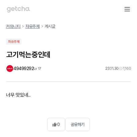
커뮤니티
자유주제
게시글
자유주제
고기먹는중인데
49499292
23.11.30
1,160
Lv
17
너무 맛있네..
0
공유하기