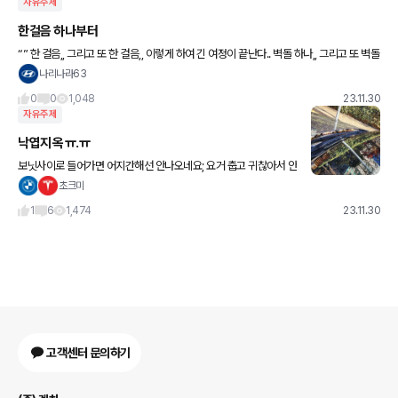
자유주제
한걸음 하나부터
“” 한 걸음,, 그리고 또 한 걸음,, 이렇게 하여 긴 여정이 끝난다.. 벽돌 하나,, 그리고 또 벽돌
하나,, 이렇게 하여 높은 벽을 세운다.. “” 좋은아침요 ~~
나리나라63
0
0
1,048
23.11.30
자유주제
낙엽지옥 ㅠ.ㅠ
보닛사이로 들어가면 어지간해선 안나오네요; 요거 춥고 귀찮아서 안
치우고있긴한데, 치워야할까요?
초크미
1
6
1,474
23.11.30
고객센터 문의하기