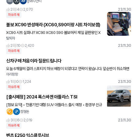
율이 틱톡 유튜브 넷플을 보기에 안좋은 비율임
gv80안티
2
4
2,070
23.11.30
자유주제
볼보 XC90 반성해라 (XC60,S90이랑 시트 차이보셈)
XC90 시트 실화냐? XC90 XC60 S90 볼보에서 제일 끝판왕인 X
탈퇴자
C90이 2열 시트가 이렇게 허접하네;
2
10
2,420
23.11.30
자유주제
신차구매 처음이라 질문드립니다
오늘 6개월에 걸려 스포티지 하브 배정이 되었다고 연락이 왔습니다. 앞순번이 취소하면
아리랑랑
서 급하게 배정이되었다고 연락이 왔는데요. 기아차는 배정후 36시간내에 결제를 해야한
다고 하는데, 이게 맞
1
0
1,224
23.11.30
자유주제
[출시예정] 2024 폭스바겐 아틀라스 TSI
[정보 요약] • 전륜기반 대형 SUV 아틀라스 출시 예정 • 환경부 신규
인증 통과 • 내년 상반기 출시 유력 • 4기통 2.0L (TSI 엔진) 269마
정형돈
력 • 예상 출시 가격 6천만원대
3
6
2,019
23.11.30
자유주제
벤츠 E250 익스클루시브