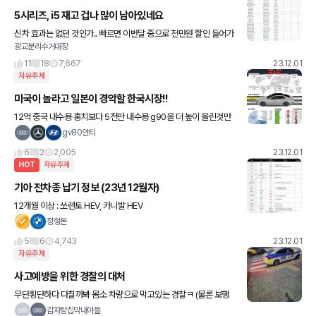
5시리즈, i5 재고 겁나 많이 남아있네요
신차 효과는 없던 것인가.. 빠르면 이번달 중으로 천만원 할인 들어가
광교분리수거대장
겠네요 ㅋ
11
18
7,667
23.12.01
자유주제
미국이 놀라고 일본이 경악할 한국시장!!
12억 중국 내수용 홍치보다 5천만 내수용 g90을 더 높이 올린것만
봐도 대단하다 K
gv80안티
6
2
2,005
23.12.01
HOT
자유주제
기아 전차종 납기 정보 (23년 12월자)
12개월 이상 : 쏘렌토 HEV, 카니발 HEV
정형돈
5
6
4,743
23.12.01
자유주제
사고예방을 위한 경찰의 대처
무단횡단하다 다칠까봐 몸소 차량으로 막고있는 경찰ㅋ (물론 보행
자 신호일때도 막고있던건 안비밀)
감자탕집막내아들