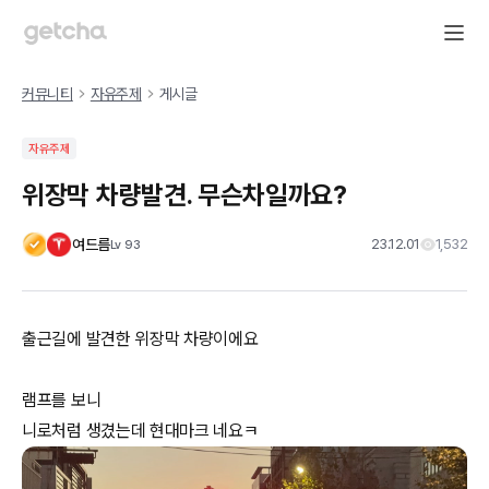
커뮤니티
자유주제
게시글
자유주제
위장막 차량발견. 무슨차일까요?
여드름
23.12.01
1,532
Lv
93
출근길에 발견한 위장막 차량이에요
램프를 보니
니로처럼 생겼는데 현대마크 네요ㅋ