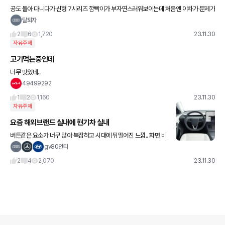
공도 돌아 다니다가 신형 7시리즈 깜빡이가 부자연스러워보이는데 처음엔 이차가 문제가
있나 싶었는데 x7도 그러고 점멸할때 텀도 이상합니다. 원래 그런건가요?
탈퇴자
2
6
1,720
23.11.30
자유주제
고기먹는중인데
너무 맛있네..
49499292
1
2
1,160
23.11.30
자유주제
요즘 해외브랜드 실내에 현기차 실내
버튼같은 요소가 너무 많아 복잡하고 시대에 뒤떨어진 느낌.. 화면 비
율이 틱톡 유튜브 넷플을 보기에 안좋은 비율임
gv80안티
2
4
2,070
23.11.30