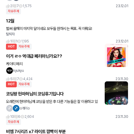
2
7
1,575
23.12.01
자유주제
12월
벌써 올해의 마지막 달이네요 모두들 원하시는 목표. 꼭 이뤄요!
탈퇴자
1
1
1,195
23.12.01
HOT
자유주제
이거 ㄹㅇ 역대급 페리아닌가요??
케이티 페리
kyukyu
5
7
4,424
23.11.30
HOT
자유주제
코딩왕 현마허님의 코딩후기입니다
오래전에 현마허님께 코딩을 받은 후 다른 기능들은 잘 이용하고 있
었습니다. 헌데~~~ 일주일 전 강릉여행을 가는 길에 자동 차선변경
o개미o
기능을 써보았는데 실행이 안되었습니다..ㅠㅠ 여행을 마치고
10
6
2,604
23.11.30
자유주제
비엠 7시리즈 x7 라이트 깜빡이 부분