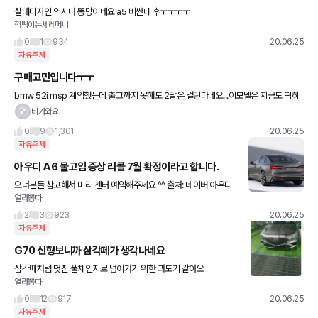
실내디자인 역시나 똥망이네요 a5 비싼데 후ㅜㅜㅜㅜ
깜빡이는세레머니
0
1
934
20.06.25
자유주제
구매고민입니다ㅜㅜ
bmw 52i msp 계약했는데 출고까지 못해도 2달은 걸린다네요...이모델은 지금도 딱히
다른 모델과 비교했을때 프로모션이 그리 좋은것도 아니고 하지만 가격이 너무 괜찮아서
비가와요
ㅜㅜ 고민되네요
0
9
1,301
20.06.25
자유주제
아우디 A6 물고임 증상 리콜 7월 확정이라고 합니다.
오너분들 참고해서 미리 센터 예약해주세요 ^^ 출처: 네이버 아우디
열라뽕따
코리아
2
3
923
20.06.25
자유주제
G70 신형보니까 삼각떼가 생각나네요
삼각떼처럼 멋진 풀체인지로 넘어가기 위한 과도기 같아요
열라뽕따
0
12
917
20.06.25
자유주제