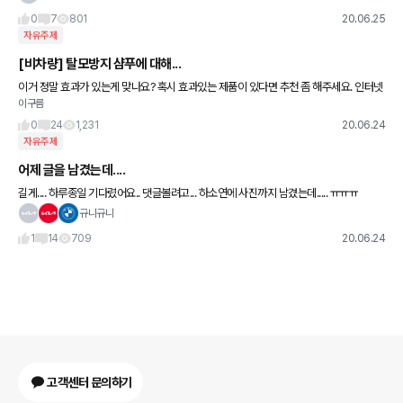
0
7
801
20.06.25
자유주제
[비차량] 탈모방지 샴푸에 대해...
이거 정말 효과가 있는게 맞나요? 혹시 효과있는 제품이 있다면 추천 좀 해주세요. 인터넷
이구름
에 찾아보면 광고 뿐이라서 믿음이 안가네요~.
0
24
1,231
20.06.24
자유주제
어제 글을 남겼는데....
길게.... 하루종일 기다렸어요.. 댓글볼려고... 하소연에 사진까지 남겼는데..... ㅠㅠㅠ
규니규니
1
14
709
20.06.24
고객센터 문의하기