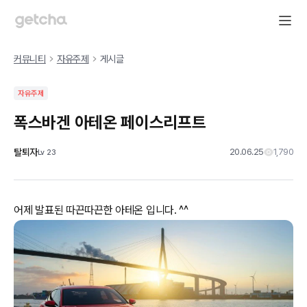
커뮤니티
자유주제
게시글
자유주제
폭스바겐 아테온 페이스리프트
탈퇴자
20.06.25
1,790
Lv
23
어제 발표된 따끈따끈한 아테온 입니다. ^^