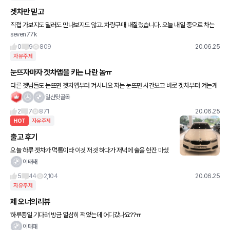
겟차만 믿고
직접 가보지도 딜러도 만나보지도 않고..차량구매 내질렀습니다. 오늘 내일 중으로 차는
seven77k
나온다고 하고 겟차로 연락된 영맨과 잔화로 통화했습니다. 과연 잘 나올지....
0
9
809
20.06.25
자유주제
눈뜨자마자 겟차앱을 키는 나란 놈ㅠ
다른 겟님들도 눈뜨면 겟차앱부터 켜시나요 저는 눈뜨면 시간보고 바로 겟차부터 켜는게
습관이 됐습니다 그간 모르다 어제 일련의 사건 이후 소중함과 저의 중독성을 깨달았네요
일산뒷골목
ㅋㅋ 즐거운 겟차생활
2
7
871
20.06.25
HOT
자유주제
출고 후기
오늘 하루 겟차가 먹통이라 이것 저것 하다가 저녁에 술을 한잔 마셨
네요~^^ 겟차 회원분들 잘 지내셨죠?? 레벨이 다운되고~ 여러가지
이태태
안좋은 상황이지만 다들 내일 하루도 즐거운 하루 보내시고 다
5
44
2,104
20.06.25
자유주제
제 오너의리뷰
하루종일 기다려 방금 열심히 적었는데 어디갔나요??ㅠ
이태태