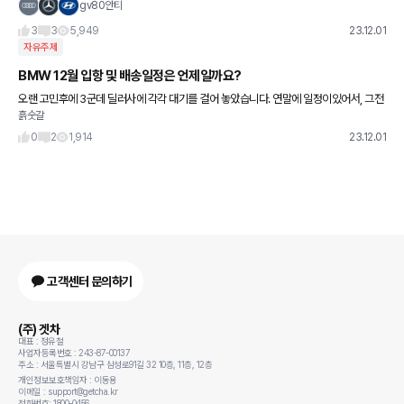
ㅋㅋㅋ
gv80안티
3
3
5,949
23.12.01
자유주제
BMW 12월 입항 및 배송일정은 언제일까요?
오랜 고민후에 3군데 딜러사에 각각 대기를 걸어 놓았습니다. 연말에 일정이있어서, 그전
흙숫갈
에 다 끝내야 하는데, 언제쯤 배정 및 출고가 가능할까요... 프로모션가는 언제쯤 정해지고,
입항 및 배정은
0
2
1,914
23.12.01
고객센터 문의하기
(주) 겟차
대표 : 정유철
사업자등록번호 : 243-87-00137
주소 : 서울특별시 강남구 삼성로91길 32 10층, 11층, 12층
개인정보보호책임자 : 이동용
이메일 : support@getcha.kr
전화번호: 1800-0456