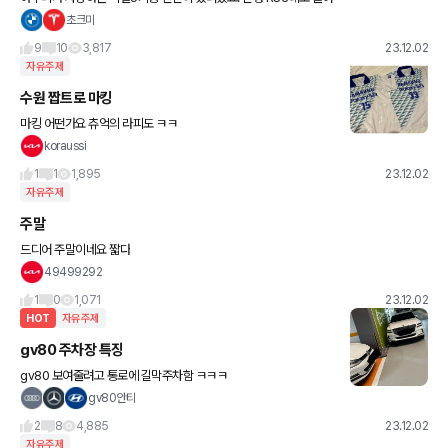
갔고. 그리고 국내에도.. 국산 직렬5기통...이 있었죠. 한명당 50kg으
초크미
로 치면 배기량이 무려 25만cc. 노킹현상이 난
9
10
3,817
23.12.02
자유주제
수원 짭트로 마킹
마킹 어떤가요 츄억의 라피도 ㅋㅋ
koraussi
1
1
1,895
23.12.02
자유주제
주말
드디어 주말이네요 짧다
49499292
1
0
1,071
23.12.02
HOT
자유주제
gv80 주차장 특징
gv80 보여줄려고 통로에 길막주차함 ㅋㅋㅋ
gv80안티
2
8
4,885
23.12.02
자유주제