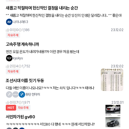
새롭고 적절하며 헌신적인 결정을 내리는 순간
“” 새롭고 적절하며 헌신적인 결정을 내리는 순간 당신의 인생은 달라집니다.. “” 좋은아
침요 ~~
나리나라63
0
0
1,186
23.12.02
자유주제
고속주행 계속하니까
엔진 오일 온도가 내려가네용??!! 이런 경우 처음 봤는데
kyukyu
2
4
1,752
23.12.02
자유주제
조선시대 이름 짓기 두둥
다들 어떤 이름이 나오나요?ㅋㅋㅋ 저는 쇠식 입니다ㅋㅋㅋ 태어나
서 처음 듣는 이름ㅋㅋㅋ
동탄 현마허
0
7
1,971
23.12.01
HOT
자유주제
서민차가된 gv80
ㅋㅋㅋㅋㅋㅋㅋㅋㅋㅋㅋ 서민80 다 됐네 ㅋㅋㅋ 원래 서민차였나?