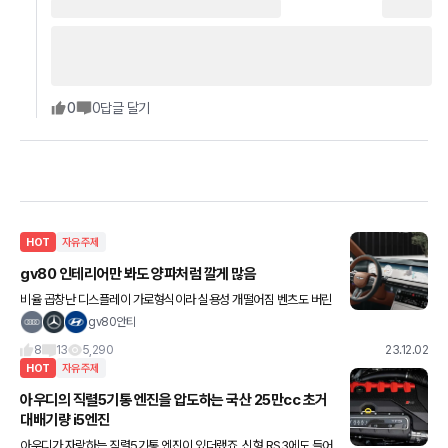
0
0
답글 달기
HOT
자유주제
gv80 인테리어만 봐도 양파처럼 깔게 많음
비율 곱창난 디스플레이 가로형식이라 실용성 개떨어짐 벤츠도 버린
저형식을 아직도씀 ㅋㅋ 디스플레이 인터페이스 똥망 그래픽도 싸구
gv80안티
려 같음 그리고 요즘 트렌드가 메인디스플레이에 모든 기능을 넣는
8
13
5,290
23.12.02
트
HOT
자유주제
아우디의 직렬5기통 엔진을 압도하는 국산 25만cc 초거
대배기량 i5엔진
아우디가 자랑하는 직렬5기통 엔진이 있더랬죠. 신형 RS3에도 들어