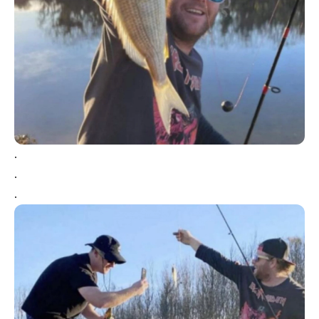
.
.
.