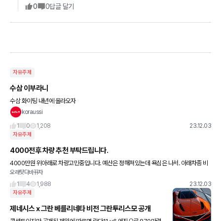
0
0
답글 달기
자유주제
수삼 이부라니
수삼 화이팅 내년에 올라오자
koraussi
1
0
1,208
23.12.03
자유주제
4000전후 차량 추천 부탁드립니다.
4000만원 위아래로 차량고민중입니다. 예산은 정해져있는데 욕심은 나서. 아래차종 비
오래탓다바뀨자
교중입니다. 그랜져 깡통에 프리미엄옵션 쏘렌토 하이브리드 깡통 푸조408 GT 3차량
모두 가격은 비슷하고
1
4
1,988
23.12.03
자유주제
제네시스 x 그란 베를리네타 비전 그란투리스모 공개