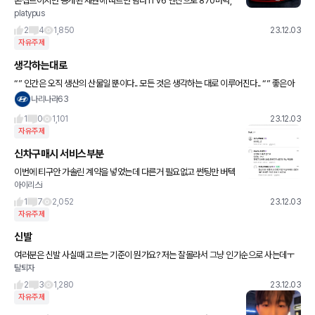
콘셉트이지만 공개된 제원에 따르면 람다11 v6 엔진으로 870마력,
platypus
10000 rpm 발휘 YASA 사의 전기모터로 201마력 발휘 총 1071
마력 986lb-ft 토크
2
4
1,850
23.12.03
자유주제
생각하는대로
“” 인간은 오직 생산의 산물일 뿐이다.. 모든 것은 생각하는 대로 이루어진다.. “” 좋은아
침요 ~~
나리나라63
1
0
1,101
23.12.03
자유주제
신차구매시 서비스부분
이번에 티구안 가솔린 계약을 넣었는데 다른거 필요없고 썬팅만 버텍
아이리스i
스로 해달라고 했는데 과한건가요? 700짜리로 하려는데요 할인율
1%줄이고 해준다는데요 조언 좀 부탁드립니다
1
7
2,052
23.12.03
자유주제
신발
여러분은 신발 사실때 고르는 기준이 뭔가요? 저는 잘몰라서 그냥 인기순으로 사는데ㅜ
탈퇴자
ㅜ
2
3
1,280
23.12.03
자유주제