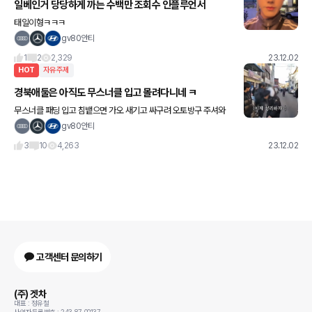
일베인거 당당하게 까는 수백만 조회수 인플루언서
태일이형ㅋㅋㅋ
gv80안티
1
2
2,329
23.12.02
HOT
자유주제
경북애둘은 아직도 무스너클 입고 몰려다니네 ㅋ
무스너클 패딩 입고 침뱉으면 가오 새기고 싸구려 오토방구 주셔와
배달대행 아직도 형들한테 돈주고 쏘카 명의도용으로 여자애들 태우
gv80안티
고 놀것 같은 냄새가 너무 난다 ㅋ 딱2019~2020년도 그시
3
10
4,263
23.12.02
고객센터 문의하기
(주) 겟차
대표 : 정유철
사업자등록번호 : 243-87-00137