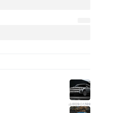
0
9
1,599