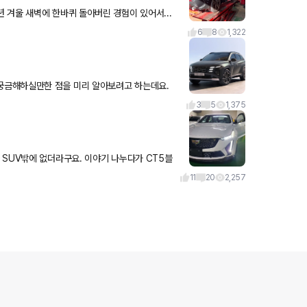
 겨울 새벽에 한바퀴 돌아버린 경험이 있어서...
섬머 브릿지스톤 투란자 225/4
6
8
1,322
 있도록 하겠습니다!
3
5
1,375
 SUV밖에 없더라구요. 이야기 나누다가 CT5블
려갔죠 ㅎ 원래 보기
11
20
2,257