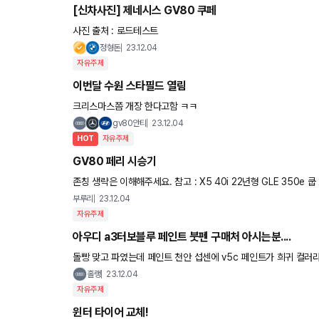
[신차사진] 제네시스 GV80 쿠페
사진 출처 : 로드테스트
정형돈
23.12.04
자유주제
이번달 수원 스타필드 열림
크리스마스쯤 개장 한다고함 ㅋㅋ
gv80안티
23.12.04
HOT
자유주제
GV80 페리 시승기
존칭 생략은 이해해주세요. 참고 : X5 40i 22년형 GLE 350e 쿱 21년형 소유했었음 시승차는 26km 주행한 거의 신차 2.5, AWD, 2
0인치휠, 5인승, 거진 풀옵 결론부
부루리
23.12.04
자유주제
아우디 a3터보블루 페인트 붓펜 구매처 아시는분....
돌빵 맞고 파였는데 페인트 천안 섭센에 v5c 페인트가 희귀 컬러라 없다네요... 인터넷에 아무리 찾아봐도 파는곳이
없구요.... 혹시 이 컬러 페인트 붓펜 어디서 구해야할까요?....
홀랭
23.12.04
자유주제
윈터 타이어 교체!