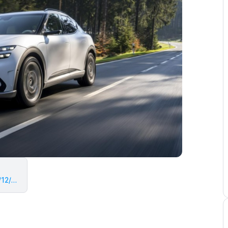
https://biz.chosun.com/industry/car/2023/12/04/YXJDCCDGVNGC3EWOACYEMLJODQ/