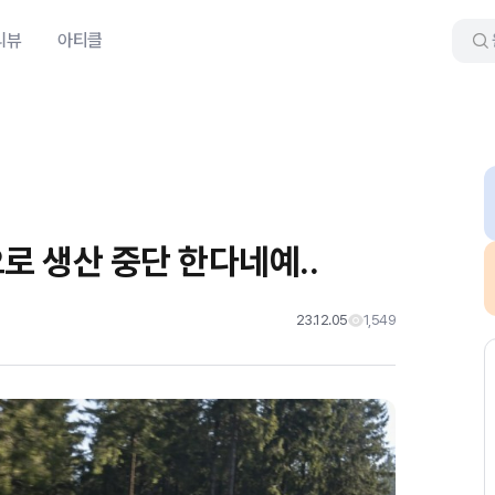
리뷰
아티클
로 생산 중단 한다네예..
23.12.05
1,549