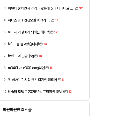
아반떼 풀체인지 가격 나왔는데 진짜 비싸네요 ㅎㅎ
3
32
하데스 911 엔진오일 이야기. . .
4
17
어느새 가성비가 되버린 해치백
5
12
ix3 오늘 출고했습니다!
6
14
byd 오너 근황. jpg
7
10
m340i vs e300 amg라인
8
15
첫 AMG, 현시점 벤츠 디자인 탑티어
9
8
테슬라 모델 Y 2026년식 프리미엄 RWD
10
13
따끈따끈한 최신글