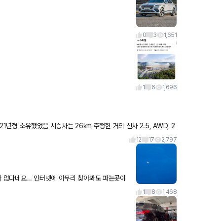
0
3
1,651
1
6
1,696
12
17
2,797
1
8
1,468