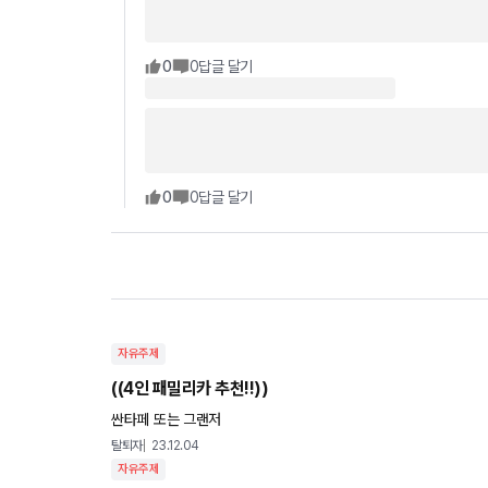
0
0
답글 달기
0
0
답글 달기
자유주제
((4인 패밀리카 추천!!))
싼타페 또는 그랜저
탈퇴자
23.12.04
자유주제