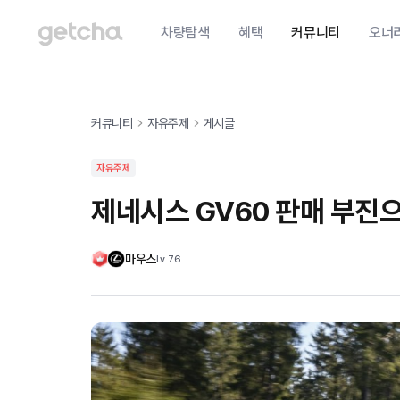
차량탐색
혜택
커뮤니티
오너
커뮤니티
자유주제
게시글
자유주제
제네시스 GV60 판매 부진으
마우스
Lv
76