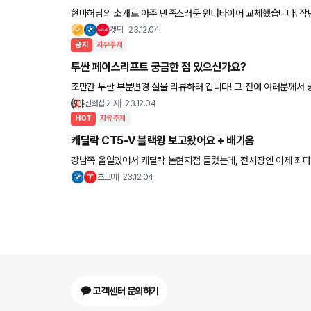
현마허님의 소개로 아주 만족스러운 윈터타이어 교체했습니다! 작년
올해는 윈터를 꼭 하겠다고 다짐했죠 기존 타이어는 
겟덕
23.12.04
공지
자유주제
투싼 페이스리프트 궁금한 점 있으신가요?
조만간 투싼 부분변경 실물 리뷰하러 갑니다! 그 전에 여러분께서 궁금해하실만한 점을 미리 알아보려고 하는데요.
궁금한 점 있으면 댓글로 남겨주시면 가능한 리뷰에서 답해드릴 수
신화섭 기자
23.12.04
HOT
자유주제
캐딜락 CT5-V 블랙윙 보고왔어요 + 배기음
강남쪽 올일있어서 캐딜락 논현지점 들렀는데, 전시장엔 이제 죄다
랙윙을 물어봤는데, 이놈은 희안하게 재고가 있다고 하셔서 보러내
초크미
23.12.04
고객센터 문의하기