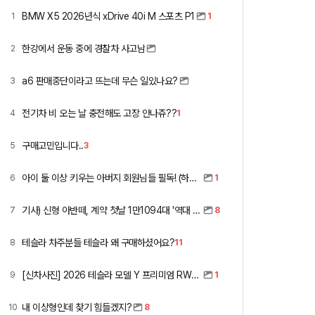
BMW X5 2026년식 xDrive 40i M 스포츠 P1
1
1
한강에서 운동 중에 경찰차 사고남
2
a6 판매중단이라고 뜨는데 무슨 일있나요?
3
전기차 비 오는 날 충전해도 고장 안나쥬??
4
1
구매고민입니다..
5
3
아이 둘 이상 키우는 아버지 회원님들 필독! (하이패스 할인)
6
1
기사) 신형 아반떼, 계약 첫날 1만1094대 '역대 최고'
7
8
테슬라 차주분들 테슬라 왜 구매하셨어요?
8
11
[신차사진] 2026 테슬라 모델 Y 프리미엄 RWD (펄 화이트 + 블랙시트)
9
1
내 이상형인데 찾기 힘들겠지?
10
8