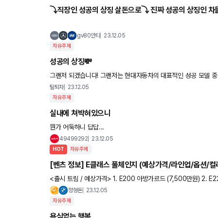
⤵️직장인 성공의 상징 살돈으로⤵️ 진짜 성공의 상징인 차
gv80안티
23.12.05
자유주제
성공의 상징💸
그랜저 되겠습니다! 그랜저는 현대자동차의 대표적인 성공 모델 중 하나입니다. 현대자동차는 처음 그랜저를 1986
탈퇴자
23.12.05
자유주제
실내에 쳐박혀있으니
뭔가 어둑하니 답답...
49499292
23.12.05
HOT
자유주제
[벤츠 정보] E클래스 풀체인지 (예상가격/라인업/옵션/컬
<출시 트림 / 예상가격> 1. E200 아방가르드 (7,500만원) 2. E
익스클루시브 4매틱 (9,800만원) 4. E300 AMG
정형돈
23.12.05
자유주제
욕심없는 행복