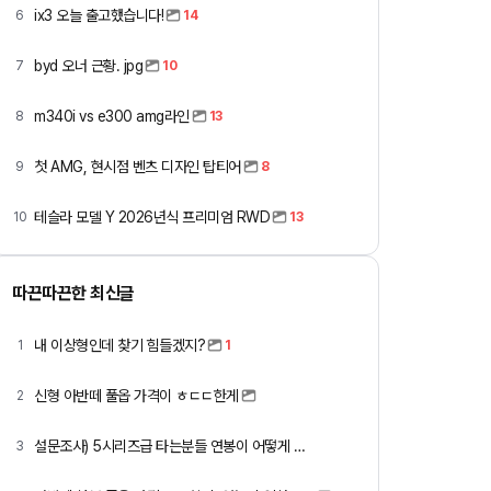
ix3 오늘 출고했습니다!
6
14
byd 오너 근황. jpg
7
10
m340i vs e300 amg라인
8
13
첫 AMG, 현시점 벤츠 디자인 탑티어
9
8
테슬라 모델 Y 2026년식 프리미엄 RWD
10
13
따끈따끈한 최신글
내 이상형인데 찾기 힘들겠지?
1
1
신형 아반떼 풀옵 가격이 ㅎㄷㄷ한게
2
설문조사) 5시리즈급 타는분들 연봉이 어떻게 되세요
3