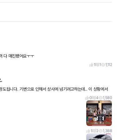
꺼 다 매진됐어요ㅜㅜ
1
1
1,112
.
하는데.. 이 상황에서
0
4
1,580
1
2
1,388