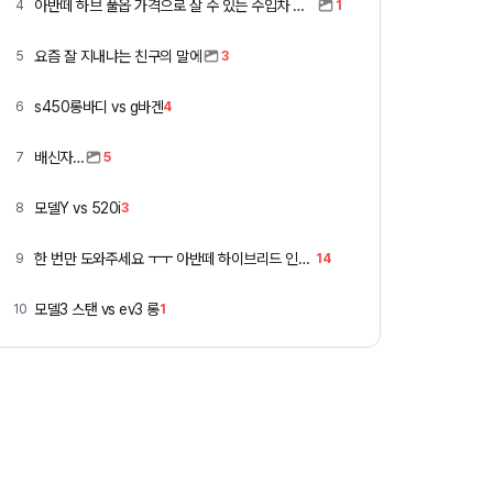
아반떼 하브 풀옵 가격으로 살 수 있는 수입차 모아봄
4
1
요즘 잘 지내냐는 친구의 말에
5
3
s450롱바디 vs g바겐
6
4
배신자…
7
5
모델Y vs 520i
8
3
한 번만 도와주세요 ㅜㅜ 아반떼 하이브리드 인스 vs 폭스바겐 골프
9
14
모델3 스탠 vs ev3 롱
10
1