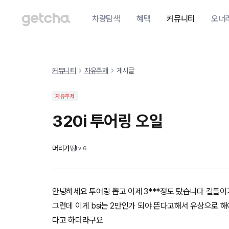
차량탐색
혜택
커뮤니티
오너
커뮤니티
자유주제
게시글
자유주제
320i 투어링 오일
머리가띵
Lv
6
안녕하세요 투어링 뽑고 이제 3***정도 탔습니다 길들
그런데 이게 bsi는 2만인가 되야 뜬다고해서 유상으로 
다고 하더라구요