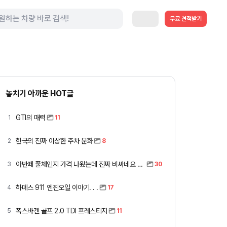
무료 견적받기
놓치기 아까운 HOT글
GTI의 매력
1
11
한국의 진짜 이상한 주차 문화
2
8
아반떼 풀체인지 가격 나왔는데 진짜 비싸네요 ㅎㅎ
3
30
하데스 911 엔진오일 이야기. . .
4
17
폭스바겐 골프 2.0 TDI 프레스티지
5
11