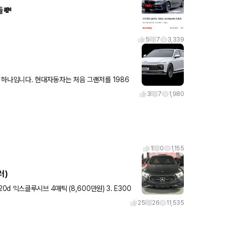
들💸
5
7
3,339
년에 출시했으며, 이후 꾸준한 업그레이드를 통해 인기를 얻었습니다. 그랜저는 전통적
3
7
1,980
1
0
1,155
러)
220d 익스클루시브 4매틱 (8,600만원) 3. E300
25
26
11,535