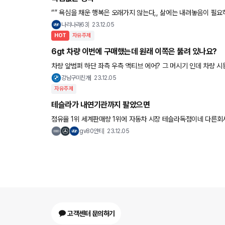
“” 욕심을 채운 행복은 오래가지 않는다,, 삶에는 내려놓음이 필요하
임다 ~~
나리나라63
23.12.05
HOT
자유주제
6gt 차량 이번에 구매했는데 원래 이쪽은 뚫려 있나요?
차량 앞범퍼 하단 좌측 우측 액티브 에어? 그 머시기 인데 차량 
요 원래 열려있는건가요? 아니면 오류일까요??
강남구미친개
23.12.05
자유주제
테슬라가 내연기관까지 팔았으면
점유율 1위 세계판매량 1위에 자동차 시장 테슬라
gv80안티
23.12.05
고객센터 문의하기