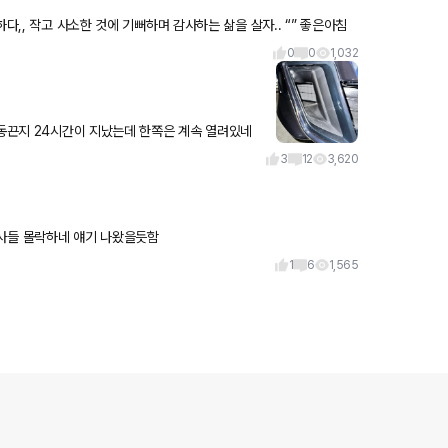
다,, 작고 사소한 것에 기뻐하며 감사하는 삶을 살자.. “” 좋은아침
0
0
1,032
시동끈지 24시간이 지났는데 한쪽은 계속 열려있네
3
12
3,620
독점이네 다른회사들 몰락하네 얘기 나왔을듯함
1
6
1,565