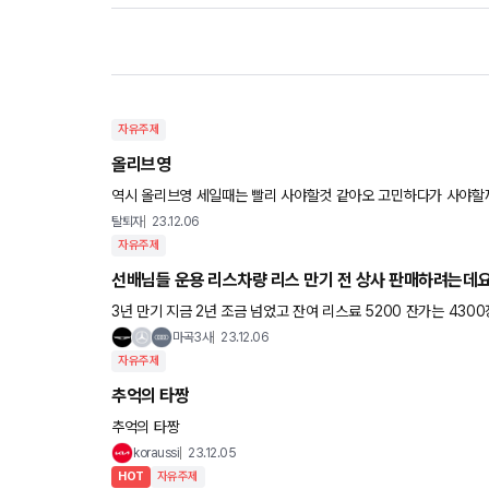
자유주제
올리브영
역시 올리브영 세일때는 빨리 사야할것 같아오 고민하다가 사야할
탈퇴자
23.12.06
자유주제
선배님들 운용 리스차량 리스 만기 전 상사 판매하려는데요
3년 만기 지금 2년 조금 넘었고 잔여 리스료 5200 잔가는 4300정도됩니다. 기변으로 인해서 상사에 넘기려고
상사 매각하면 제가 받을 수 있는 돈은 어떻게 계산되는건가
마곡3사
23.12.06
자유주제
추억의 타짱
추억의 타짱
koraussi
23.12.05
HOT
자유주제