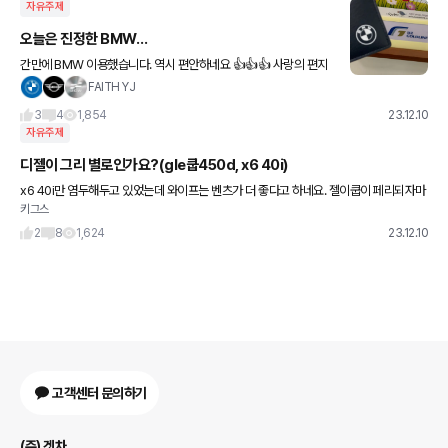
자유주제
오늘은 진정한 BMW…
간만에 BMW 이용했습니다. 역시 편안하네요 👍👍👍 사랑의 편지
를 읽고 뭉클했네요. 착하고 성실하게 살겠습니다^^
FAITH YJ
3
4
1,854
23.12.10
자유주제
디젤이 그리 별로인가요?(gle쿱450d, x6 40i)
x6 40i만 염두해두고 있었는데 와이프는 벤츠가 더 좋다고 하네요. 젤이쿱이 페리되자마
키그스
자 할인도 엄청하네요 두개 걸리는게 디젤이라는점과 자율주행이 비엠이 더 낫다라는 건
데(개인적으론 디자인이나
2
8
1,624
23.12.10
고객센터 문의하기
(주) 겟차