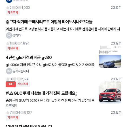
2
0
1,030
23.12.11
자유주제
중고차 직거래 구매시리프트 어떻게 띄어보시나요?다들
이번에 세컨으로 고성능 하나 들고올려고 하는데 직거래로 괜찮은매물 나와서 판매자 차
고지 근처 정비소에 리프트 띄어서 점검 가능하냐고 몇군대 물어보니 다들 구매후에는 점
겟하차
검 가능한대 구매전에는 불가
1
6
1,894
23.12.11
자유주제
4년전 gle가격과 지금 gv80
gle300d 지금 1억2천이니 gle도 많이 올랐고 gv도 많이 기어오름
경서하은대디
3
1
2,124
23.12.11
HOT
자유주제
벤츠 GLC 쿠페 나왔는데 가격 진짜 도랐네요;;
중형 쿠페 SUV가 9210만원이라니.. 하 이건 진짜 아닌 거 같은데 ㅋ
으뜸통닭
ㅋ 풀체전 GLC 쿠페 300이 8640만원이니까 가격 인상을 거의 60
0만원을 해버렸네요 GLE 300d 처음
7
34
9,107
23.12.11
자유주제
13년 된 차량을 타고 있습니다