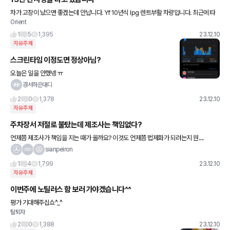
차가 고장이 났으면 좋겠는데 안납니다. Yf 10년식 lpg 렌트부활 차량입니다. 최근에 타
Orient
이어 갈고 썬팅도 하고 또 안드로이드 올인원을 달아놔서 인포테인먼트 시스템은 아주 좋
습니다. 하
1
5
1,395
23.12.10
자유주제
스크린타임 이정도면 정상아님?
오늘은 일을 안했넹 ㅠ
경서하은대디
2
0
1,378
23.12.10
자유주제
주차장서 저절로 불탔는데 제조사는 책임없다?
언제쯤 제조사가 책임을 지는 때가 올까요? 이것도 언제쯤 법제화가 되려는지 원....
sianpeiron
1
4
1,799
23.12.10
자유주제
이번주에 노틸러스 함 보러 가야겠습니다^^
평가 기대해주십쇼^_^
탈퇴자
2
0
1,388
23.12.10