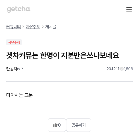
커뮤니티
자유주제
게시글
자유주제
겟차커뮤는 한명이 지분반은쓰나보네요
란콩차
23.12.11
1,598
Lv
7
다아시는 그분
0
공유하기