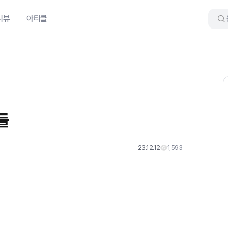
리뷰
아티클
들
23.12.12
1,593