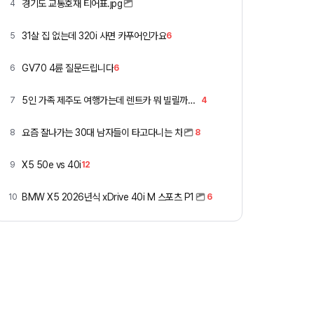
경기도 교통호재 티어표.jpg
4
31살 집 없는데 320i 사면 카푸어인가요
5
6
GV70 4륜 질문드립니다
6
6
5인 가족 제주도 여행가는데 렌트카 뭐 빌릴까요 ㅎ
7
4
요즘 잘나가는 30대 남자들이 타고다니는 차
8
8
X5 50e vs 40i
9
12
BMW X5 2026년식 xDrive 40i M 스포츠 P1
10
6