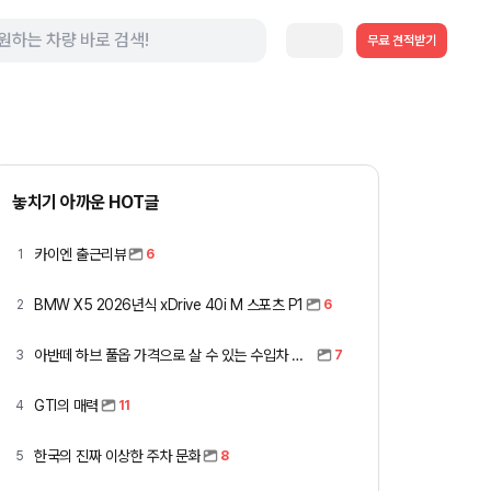
무료 견적받기
놓치기 아까운 HOT글
카이엔 출근리뷰
1
6
BMW X5 2026년식 xDrive 40i M 스포츠 P1
2
6
아반떼 하브 풀옵 가격으로 살 수 있는 수입차 모아봤습니다 (중고 포함)
3
7
GTI의 매력
4
11
한국의 진짜 이상한 주차 문화
5
8