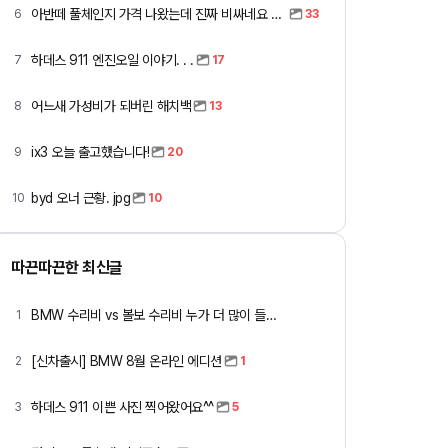
아반떼 풀체인지 가격 나왔는데 진짜 비싸네요 ㅎㅎ
6
33
하데스 911 엔진오일 이야기. . .
7
17
어느새 가성비가 되버린 해치백
8
13
ix3 오늘 출고했습니다!
9
20
byd 오너 근황. jpg
10
10
따끈따끈한 최신글
BMW 수리비 vs 볼보 수리비 누가 더 많이 들까요 ㅎ
1
[신차출시] BMW 8월 온라인 에디션
2
1
하데스 911 이쁜 사진 찍어왔어요^^
3
5