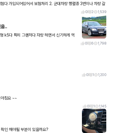
험처리 2. 군대차량 행렬중 3번이나 차량 갈
0
2
1,539
음..
어주고 얘네 아빠 그랜저래 이런거 있고 부심들어 가는게 있었음 ㅋㅋ 정작 E
0
6
1,798
0
1
1,200
은아침요 ~~
0
1
1,145
 확인 해야될 부분이 있을까요?