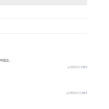
이있고..
0
1
1,283
0
4
1,483