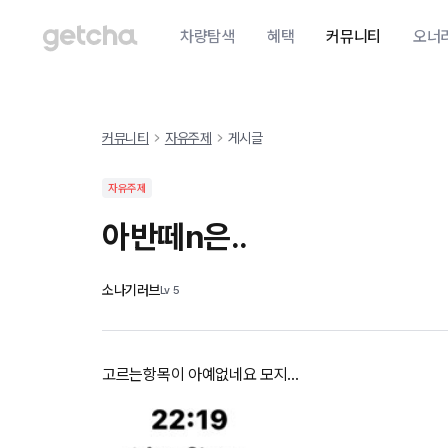
차량탐색
혜택
커뮤니티
오너
커뮤니티
자유주제
게시글
자유주제
아반떼n은..
소나기러브
Lv
5
고르는항목이 아예없네요 모지…