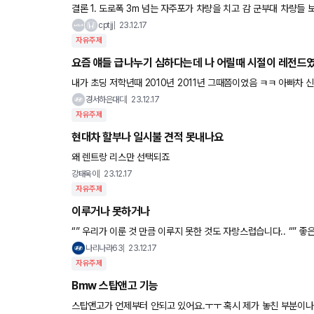
결론 1. 도로폭 3m 넘는 자주포가 차량을 치고 감 군부대 차량들 보험다 가입되어있어서 보
취를 시도, 3번째 차량이 무슨일인지 몰라 창문을 연 사이
cptjj
23.12.17
자유주제
요즘 얘들 급나누기 심하다는데 나 어릴때 시절이 레전드였
내가 초딩 저학년때 2010년 2011년 그때쯤이였음 ㅋㅋ 아빠차 신형 k5다 특히 그랜저다 자랑 하면서 신기하게 먹
경서하은대디
23.12.17
자유주제
현대차 할부나 일시불 견적 못내나요
왜 렌트랑 리스만 선택되죠
강태욱이
23.12.17
자유주제
이루거나 못하거나
“” 우리가 이룬 것 만큼 이루지 못한 것도 자랑스럽습니다.. “” 좋
나리나라63
23.12.17
자유주제
Bmw 스탑앤고 기능
스탑앤고가 언제부터 안되고 있어요.ㅜㅜ 혹시 제가 놓친 부분이나