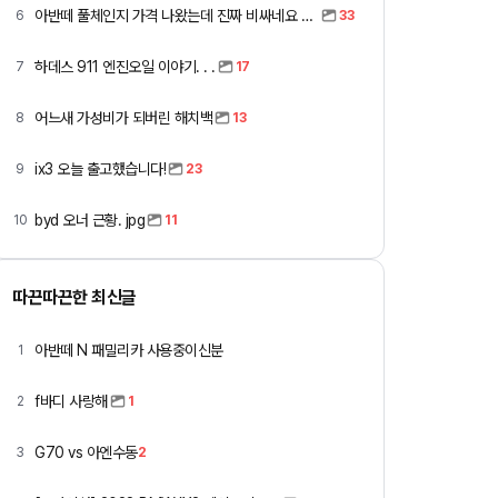
아반떼 풀체인지 가격 나왔는데 진짜 비싸네요 ㅎㅎ
6
33
하데스 911 엔진오일 이야기. . .
7
17
어느새 가성비가 되버린 해치백
8
13
ix3 오늘 출고했습니다!
9
23
byd 오너 근황. jpg
10
11
따끈따끈한 최신글
아반떼 N 패밀리카 사용중이신분
1
f바디 사랑해
2
1
G70 vs 아엔수동
3
2