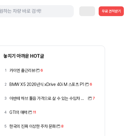
무료 견적받기
놓치기 아까운 HOT글
카이엔 출근리뷰
1
6
BMW X5 2026년식 xDrive 40i M 스포츠 P1
2
6
아반떼 하브 풀옵 가격으로 살 수 있는 수입차 모아봤습니다 (중고 포함)
3
7
GTI의 매력
4
11
한국의 진짜 이상한 주차 문화
5
8