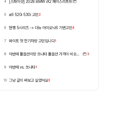
[스파이샷] 2028 BMW iX2 페이스리프트
4
a6 520i 530i 고민
5
2
현행 5시리즈 -> 더뉴 아이오닉6 기변고민
6
4
와이프 첫 전기차량 고민입니다
7
1
아반떼 풀옵션이랑 쏘나타 풀옵션 가격이 비슷하네요
8
3
아반떼 vs. 쏘나타
9
1
그냥 글이 써보고 싶었어요
10
3