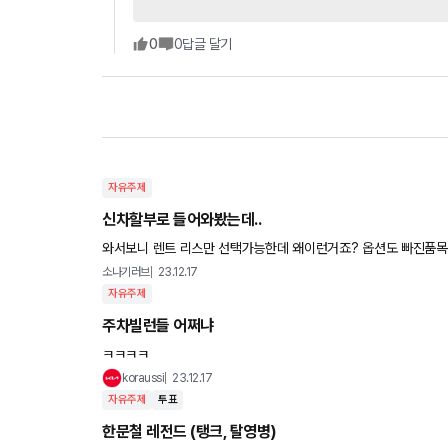
0
0
답글 달기
자유주제
신차할부로 들어와봤는데..
와서보니 렌트 리스만 선택가능한데 왜이런거죠? 옵션도 빠진품목
소나기러브
23.12.17
자유주제
주차빌런들 어쩌냐
ㅋㅋㅋㅋ
koraussi
23.12.17
자유주제
투표
한문철 레전드 (탱크, 탈영병)