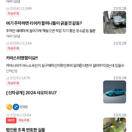
아우디오널
2
4
2,089
23.12.28
자유주제
여기 주차하면 리어카 할머니들이 긁을것 같음?
주차만 얘매하게 들어가게 해놓으면 작업 치기 좋은 장소같음 물론
아우디오널
실제론 할건 아님 난 돈버는 머리를 잘굴릴뿐이지 나쁜사람은 아니라
서 ㅋㅋㅋ
0
6
2,244
23.12.28
자유주제
카마스터명함이요!!
카마스터가 어느소속인지 실구매자인지확인후에 알려준다면서 알려주지않는데 믿을수
신차신입
있나요??겟차에서 소개받은 카 마스터입니다
2
1
1,676
23.12.28
자유주제
[신차공개] 2024 샤오미 SU7
정형돈
2
3
1,654
23.12.28
HOT
자유주제
법인용 초록 번호판 실물