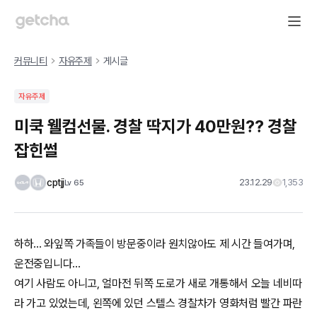
커뮤니티
자유주제
게시글
자유주제
미쿡 웰컴선물. 경찰 딱지가 40만원?? 경찰
잡힌썰
cptjj
23.12.29
1,353
Lv
65
하하... 와잎쪽 가족들이 방문중이라 원치않아도 제 시간 들여가며,
운전중입니다...
여기 사람도 아니고, 얼마전 뒤쪽 도로가 새로 개통해서 오늘 네비따
라 가고 있었는데, 왼쪽에 있던 스텔스 경찰차가 영화처럼 빨간 파란