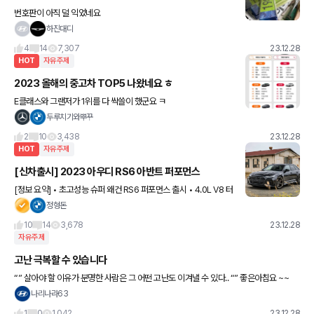
번호판이 아직 덜 익었네요
하진대디
4
14
7,307
23.12.28
HOT
자유주제
2023 올해의 중고차 TOP5 나왔네요 ㅎ
E클래스와 그랜저가 1위를 다 싹쓸이 했군요 ㅋ
두루치기와뿌꾸
2
10
3,438
23.12.28
HOT
자유주제
[신차출시] 2023 아우디 RS6 아반트 퍼포먼스
[정보 요약] • 초고성능 슈퍼 왜건 RS6 퍼포먼스 출시 • 4.0L V8 터
보 가솔린 • 터보 부스트 압력 개선 (출력 증대) • 630마력 / 86.68
정형돈
토크 • 최고 속도 305km/h •
10
14
3,678
23.12.28
자유주제
고난 극복할 수 있습니다
“” 살아야 할 이유가 분명한 사람은 그 어떤 고난도 이겨낼 수 있다.. “” 좋은아침요 ~~
나리나라63
1
0
1,042
23.12.28