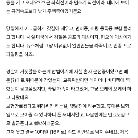
등을 키고 오네요??? 곧 좌회전이라 멈추기 직전이라, 네비에 보이
는 규정속도보다 낮게 주행중이였거든요.
당황해서 어... 급하게 갓길에 세우고, 면허증, 차량 등록증 보험 돌라
고 합니다. 사실 미국에서 경찰은 공포의 대상이자, 혐오에 대상이기
도 합니다. 뉴스처럼 그냥 이유없이 일반인들을 쏴죽이고, 인종 프로
파일링을 하죠.
경찰이 거짓말을 하는게 합법이기에 사실 혼자 운전중이였으면 배
운(?)대로 뭐때문에 잡았는지, 교통위반이면 레이더나 바디캠에 찍
혔는지 묻고싶었지만, 와잎 가족이 타고있어. 그냥 오케이 오케이 하
고 나왔네요.
보험만료됬다고 뭐라뭐라 하는걸, 몇달전에 리뉴했고, 휴대폰 보험
앱으로 보여줄 수 있다하니 폰 꺼내지말고, 다음번에는 만료보험으
로 벌금준다고 협박하더군요.
그저 웃고 결국 10마일 (16키로) 속도 위반으로 딱지 주네요. 처음