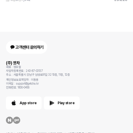
고객센터 문의하기
(주) 겟차
대표 : 정유철
사업자등록번호 : 243-87-00137
주소 : 서울특별시 강남구 삼성로91길 32 10층, 11층, 12층
개인정보보호책임자 : 이동용
이메일 : support@getcha.kr
전화번호: 1800-0456
App store
Play store