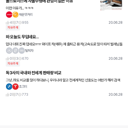
롤스로이스에 자율주행에 관심이 없는 이유
이런 이유가... ㅋㅋㅋ
매운맛커리
4
7
955
20.06.28
자유주제
와 오늘도 무덥네요...
덥다 더워 진짜 덥네요ㅠㅠ 와이프 차(매주) 제 출퇴근 용 차(고속도로 많이 타서 벌레님들
이 어마어마하게 묻어있어서 오랜만에 한번) 세차 하고왔는데 티가 다 젖었네요 ㅋㅋ 손
탈퇴자
세차 한동안 잠깐은
0
3
670
20.06.28
자유주제
독3사의 국내와 전세계 판매량 비교
그냥..하도 비교를 많이 하다보니, 우리나라 말고 전세계적인 선호도는 어떤가 해서 검색
해보다가, 가장 자세하게 잘 보여준 기사가 있길래 공유해봅니다. 시간남으실때 재미로 읽
초크미
어보세요~
2
7
773
20.06.28