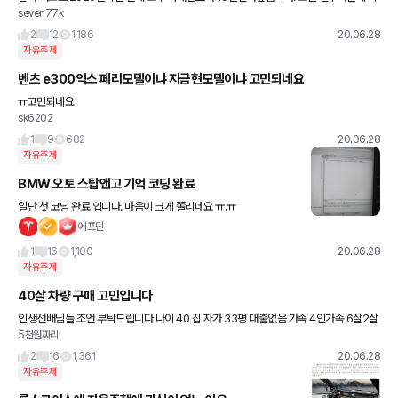
seven77k
년 9월 생산분에 입항은 그해 12월이고..이게 2020년식으로 판매하는게 맞는지..
2
12
1,186
20.06.28
자유주제
벤츠 e300익스 페리모델이냐 지금현모델이냐 고민되네요
ㅠ고민되네요
sk6202
1
9
682
20.06.28
자유주제
BMW 오토 스탑앤고 기억 코딩 완료
일단 첫 코딩 완료 입니다. 마음이 크게 쫄리네요 ㅠ.ㅠ
에프딘
1
16
1,100
20.06.28
자유주제
40살 차량 구매 고민입니다
인생선배님들 조언 부탁드립니다 나이 40 집 자가 33평 대출없음 가족 4인가족 6살2살
5천원짜리
두딸,와이프 자산 현금8천보유, 및 월급 월평균 450(정년보장) 현 차량은 2011년식 k5
고민차량
2
16
1,361
20.06.28
자유주제