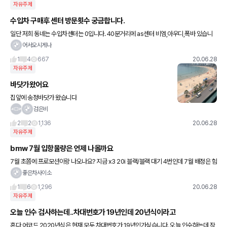
자유주제
수입차 구매후 센터 방문횟수 궁금합니다.
일단 저희 동네는 수입차센터는 0입니다. 40분거리에 as센터 비엠,아우디,폭바 있습니
다. 1년 1.5 ~2만키로 운행시 1년에 몇번이나 방문하나요? 다들 센터 가까운데 계신가요?
어서오시게나
지인
1
4
667
20.06.28
자유주제
바닷가왔어요
집앞에 송정바닷가 왔습니다
검은비
2
2
1,136
20.06.28
자유주제
bmw 7월 입항물량은 언제 나올까요
7월 초쯤에 프로모션이랑 나오나요? 지금 x3 20i 블랙/블랙 대기 4번인데 7월 배정은 힘
들겠죠? 기다리기 점점 지치네요...
좋은차사이소
1
6
1,296
20.06.28
자유주제
오늘 인수 검사하는데..차대번호가 19년인데 20년식이라고
혼다 어코드 2020년식은 현재 모두 차대번호가 19년인가싶습니다. 오늘 인수하는데 작