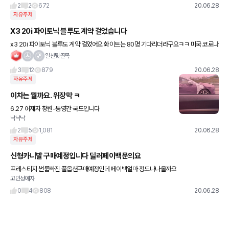
2
2
672
20.06.28
자유주제
X3 20i 파이토닉 블루도 계약 걸었습니다
x3 20i 파이토닉 블루도 계약 걸었어요 화이트는 80명 기다리더라구요ㅋㅋ 미국 코로나
상황은 더 심각하다는데 과연 언제 나올지
일산뒷골목
3
12
879
20.06.28
자유주제
이차는 뭘까요. 위장막 ㅋ
6.27 어제자 창원-통영간 국도입니다
낙낙낙
2
5
1,081
20.06.28
자유주제
신형카니발 구매예정입니다 딜러페이백문의요
프레스티지 썬룹빠진 풀옵션구매예정인데 페이백얼마 정도나나올까요
고민성애자
0
4
808
20.06.28