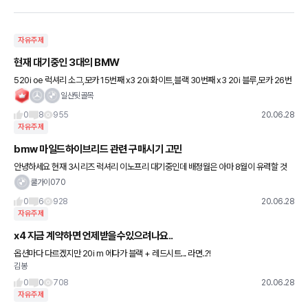
자유주제
현재 대기중인 3대의 BMW
520i oe 럭셔리 소그,모카 15번째 x3 20i 화이트,블랙 30번째 x3 20i 블루,모카 26번
째 뭐가 더 일찍 나올지.. 7월 입항물량 대략 2천 8월이 1만대 예상한답니다 존
일산뒷골목
0
8
955
20.06.28
자유주제
bmw 마일드하이브리드 관련 구매시기 고민
안녕하세요 현재 3시리즈 럭셔리 이노프리 대기중인데 배정월은 아마 8월이 유력할 것
같습니다 그 와중에 7월 생산 분부터 마일드하이브리드 적용 기사를 접했는데 9~10월까
쿨가이070
지 기다렸다 사는 게
0
6
928
20.06.28
자유주제
x4 지금 계약하면 언제받을수있으려나요..
옵션마다 다르겠지만 20i m 에다가 블랙 + 레드시트... 라면..?!
김봉
0
0
708
20.06.28
자유주제