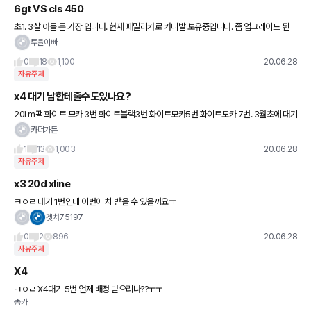
6gt VS cls 450
초1. 3살 아들 둔 가장 입니다. 현재 패밀리카로 카니발 보유중입니다. 좀 업그레이드 된
패밀리카를 고민중인데 아내랑 가끔 데이트 할때도 타고 저 혼자 탈때 운전재미도 줄 수있
투율아빠
는 만능(?) 패
0
18
1,100
20.06.28
자유주제
x4 대기 남한테줄수도있나요?
20i m팩 화이트 모카 3번 화이트블랙3번 화이트모카5번 화이트모카 7번. 3월초에 대기
걸어놨는데 요새 대기가 너무길다보니 이중 한차량만 프모받아서받을텐데 아깝네요 양
카더가든
도할수있으면 더좋겠지만 가
1
13
1,003
20.06.28
자유주제
x3 20d xline
ㅋㅇㄹ 대기 1번인데 이번에 차 받을 수 있을까요ㅠ
겟차75197
0
2
896
20.06.28
자유주제
X4
ㅋㅇㄹ X4대기 5번 언제 배정 받으려나??ㅜㅜ
똥카