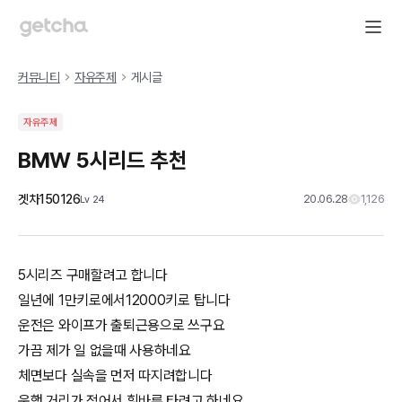
커뮤니티
자유주제
게시글
자유주제
BMW 5시리드 추천
겟차150126
20.06.28
1,126
Lv
24
5시리즈 구매할려고 합니다
일년에 1만키로에서12000키로 탑니다
운전은 와이프가 출퇴근용으로 쓰구요
가끔 제가 일 없을때 사용하네요
체면보다 실속을 먼저 따지려합니다
운행 거리가 적어서 휘바류 타려고 하네요