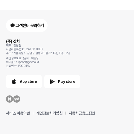
고객센터 문의하기
(주) 겟차
대표 : 정유철
사업자등록번호 : 243-87-00137
주소 : 서울특별시 강남구 삼성로91길 32 10층, 11층, 12층
개인정보보호책임자 : 이동용
이메일 : support@getcha.kr
전화번호: 1800-0456
App store
Play store
서비스 이용약관
개인정보처리방침
자동차금융모집인