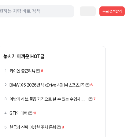
무료 견적받기
놓치기 아까운 HOT글
카이엔 출근리뷰
1
6
BMW X5 2026년식 xDrive 40i M 스포츠 P1
2
6
아반떼 하브 풀옵 가격으로 살 수 있는 수입차 모아봤습니다 (중고 포함)
3
7
GTI의 매력
4
11
한국의 진짜 이상한 주차 문화
5
8