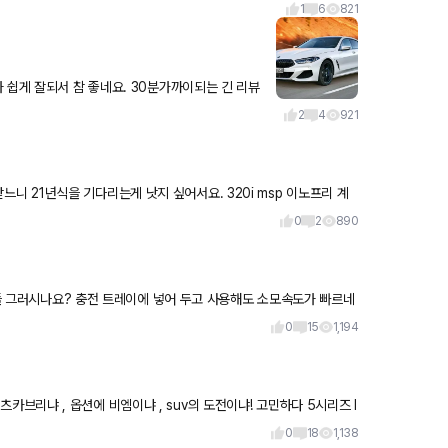
1
6
821
 쉽게 잘되서 참 좋네요. 30분가까이되는 긴 리뷰
다. 무엇보다...4륜엑드로 드리프팅 ㅋㅋ
2
4
921
0
2
890
다들 그러시나요? 충전 트레이에 넣어 두고 사용해도 소모속도가 빠르네
0
15
1,194
0
18
1,138