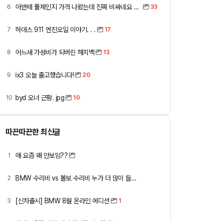
아반떼 풀체인지 가격 나왔는데 진짜 비싸네요 ㅎㅎ
6
33
하데스 911 엔진오일 이야기. . .
7
17
어느새 가성비가 되버린 해치백
8
13
ix3 오늘 출고했습니다!
9
20
byd 오너 근황. jpg
10
10
따끈따끈한 최신글
애 요즘 왜 안보임??
1
BMW 수리비 vs 볼보 수리비 누가 더 많이 들까요 ㅎ
2
[신차출시] BMW 8월 온라인 에디션
3
1