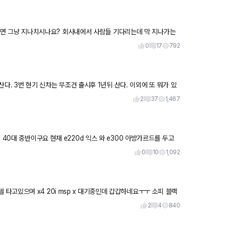
0
17
792
 현기 신차는 무조건 출시후 1년뒤 산다. 이외에 또 뭐가 있
2
37
1,467
 40대 중반이구요 현재 e220d 익스 와 e300 아방가르드를 두고
0
10
1,092
2
4
840