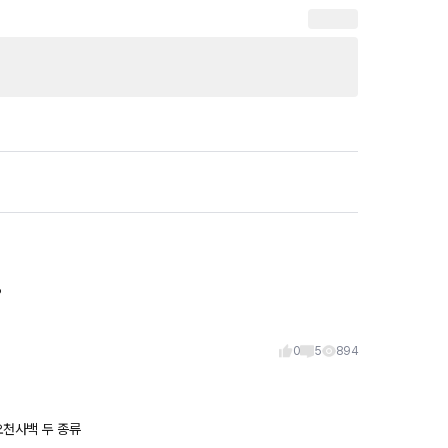
?
0
5
894
 특히 acc 가격은 오천 오천사백 두 종류