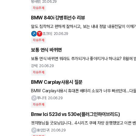
땅사랑
20.06.29
자유주제
BMW 840i 강병휘선수 리뷰
말도 침착하고 편하게 잘하시고, 보는 내내 정말 내용전달이 이해가
인데도 길다고 못느낄정도로 재미나게봤습니
초크미
20.06.29
자유주제
보통 연식 바뀌면
보통 연식 바뀌면 뭐라도 추가되거나 좋아지거나 하나요? 8월에 받느니 21년식을 기다리는게 낫지 싶어서요. 320i msp 이노프리 계
약 걸려있습니다.
강박
20.06.29
자유주제
BMW Carplay사용시 질문
BMW Carplay사용시 휴대폰 배터리 소모가 너무 빠르던데...
요. 주로 티맵, 멜론 정도만 사용 하는데... 참고로 휴대폰은
쭈니11
20.06.29
자유주제
Bmw lci 523d vs 530e(플러그인하이브리드)
겟차형님들 굿모닝입니다.. 4시리즈 쿠페 차량 운행했었고 이쁜 벤츠카브리냐 , 옵션에 비엠이냐 , suv의 도전이냐! 고민하다 5시리즈 l
ci로 최종결정했습니다!!! 출퇴근거리 150 km 정도
용인친구
20.06.29