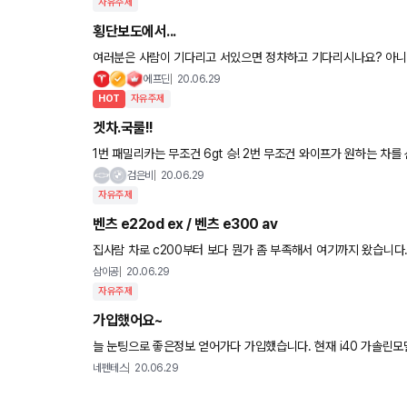
자유주제
횡단보도에서...
여러분은 사람이 기다리고 서있으면 정차하고 기다리시나요? 아니면 그냥 지나치시나요? 회사내에서 사람들 기다리는데 막 지나가는
차들이 있네요. 하아... 스페인 처음 갔을때 대부분이 보행자를
에프딘
20.06.29
HOT
자유주제
겟차.국룰!!
1번 패밀리카는 무조건 6gt 승! 2번 무조건 와이프가 원하는 차를 산다. 3번
을까요?
검은비
20.06.29
자유주제
벤츠 e22od ex / 벤츠 e300 av
집사람 차로 c200부터 보다 뭔가 좀 부족해서 여기까지 왔습니다.
고민에 빠졌습니다 당연히 e300 4matic으로 가면 좋지
삼이공
20.06.29
자유주제
가입했어요~
늘 눈팅으로 좋은정보 얻어가다 가입했습니다. 현재 i40 가솔린모델 타고있으며 x4 20i msp x 대기중인데 갑갑하네요ㅜㅜ 소피 블랙
2개 소피 모카 2개예약인데 언제나올지...
네펜테스
20.06.29