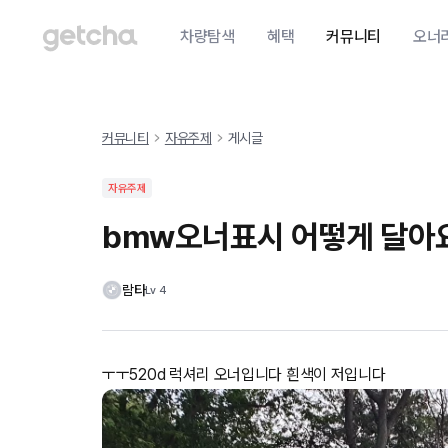
차량탐색
혜택
커뮤니티
오너
커뮤니티
자유주제
게시글
자유주제
bmw오너표시 어떻게 달아
람타
Lv
4
ㅜㅜ520d 럭셔리 오너입니다 흰색이 저입니다