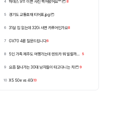
하데스 911 이쁜 사진 찍어왔어요^^
4
8
경기도 교통호재 티어표.jpg
5
31살 집 없는데 320i 사면 카푸어인가요
6
8
GV70 4륜 질문드립니다
7
6
5인 가족 제주도 여행가는데 렌트카 뭐 빌릴까요 ㅎ
8
5
요즘 잘나가는 30대 남자들이 타고다니는 차
9
9
X5 50e vs 40i
10
13