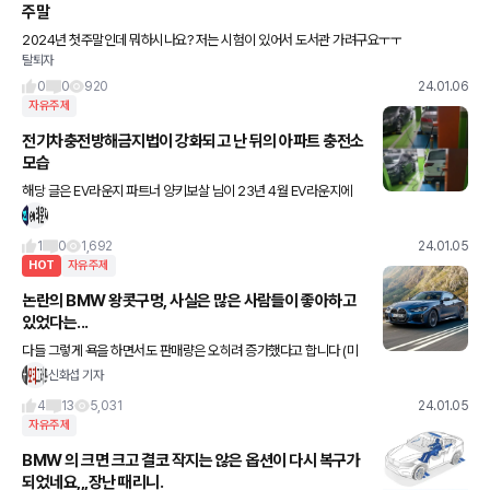
주말
2024년 첫주말인데 뭐하시나요? 저는 시험이 있어서 도서관 가려구요ㅜㅜ
탈퇴자
0
0
920
24.01.06
자유주제
전기차충전방해금지법이 강화되고 난 뒤의 아파트 충전소
모습
해당 글은 EV라운지 파트너 양키보살 님이 23년 4월 EV라운지에
기고한 글입니다. 이제는 과태료가 부과되고 있습니다. 전기차주와
일반차주의 입장차이를 볼수있어서 가져와 봤습니다. 안녕하세
1
0
1,692
24.01.05
HOT
자유주제
논란의 BMW 왕콧구멍, 사실은 많은 사람들이 좋아하고
있었다는...
다들 그렇게 욕을 하면서도 판매량은 오히려 증가했다고 합니다 (미
국 기준) 7시리즈는 전년대비 80.9%, 4시리즈는 37.4% 증가했다
신화섭 기자
네요 다들 츤데레였어....
4
13
5,031
24.01.05
자유주제
BMW 의 크면 크고 결코 작지는 않은 옵션이 다시 복구가
되었네요,,,장난 때리니.