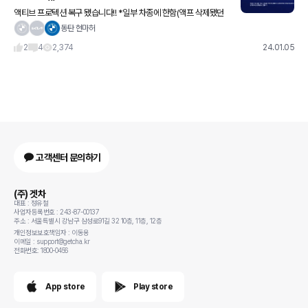
액티브 프로텍션 복구 됐습니다!! *일부 차종에 한함(액프 삭제됐던
차량들) 3시리즈, 3투어링, 4시리즈, i4 입니다.
동탄 현마허
2
4
2,374
24.01.05
고객센터 문의하기
(주) 겟차
대표 : 정유철
사업자등록번호 : 243-87-00137
주소 : 서울특별시 강남구 삼성로91길 32 10층, 11층, 12층
개인정보보호책임자 : 이동용
이메일 : support@getcha.kr
전화번호: 1800-0456
App store
Play store