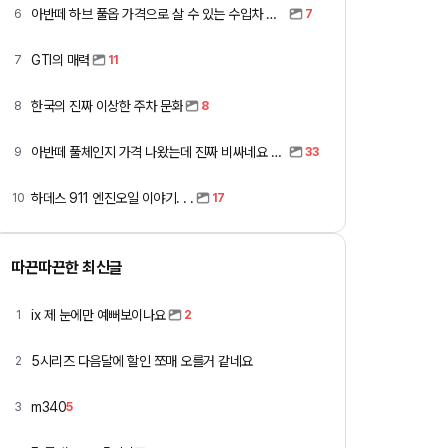
아반떼 하브 풀옵 가격으로 살 수 있는 수입차 모아봤습니다 (중고 포함)
6
7
GTI의 매력
7
11
한국의 진짜 이상한 주차 문화
8
8
아반떼 풀체인지 가격 나왔는데 진짜 비싸네요 ㅎㅎ
9
33
하데스 911 엔진오일 이야기. . .
10
17
따끈따끈한 최신글
ix 제 눈에만 예뻐보이나요
1
2
5시리즈 다음달에 할인 쪼매 오를거 같네요
2
m340
3
5