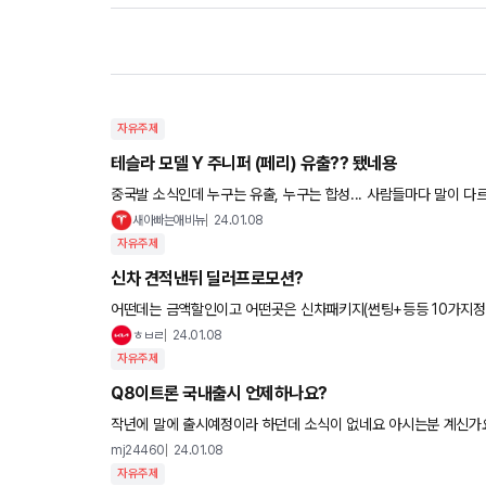
자유주제
테슬라 모델 Y 주니퍼 (페리) 유출?? 됐네용
새아빠는애비뉴
24.01.08
자유주제
신차 견적낸뒤 딜러프로모션?
어떤데는 금액할인이고 어떤곳은 신차패키지(썬팅+등등 10가지정
을 줄수있는분도 안계셔서 경험담들을곳이없
ㅎㅂㄹ
24.01.08
자유주제
Q8이트론 국내출시 언제하나요?
작년에 말에 출시예정이라 하던데 소식이 없네요 아시는분 계신가
mj24460
24.01.08
자유주제