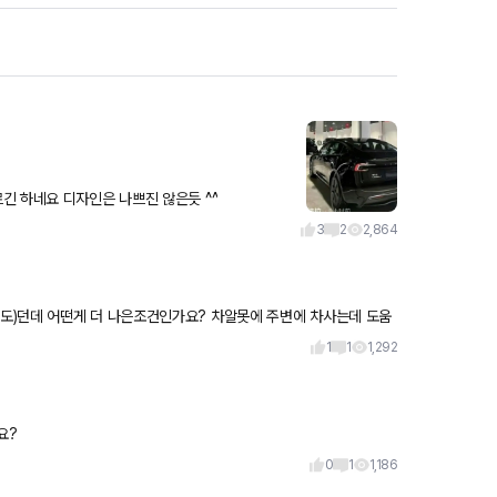
중국발 소식인데 누구는 유출, 누구는 합성... 사람들마다 말이 다르긴 하네요 디자인은 나쁘진 않은듯 ^^
3
2
2,864
도)던데 어떤게 더 나은조건인가요? 차알못에 주변에 차사는데 도움
네요ㅜ 신차패키지 받으면 이것
1
1
1,292
요?
0
1
1,186