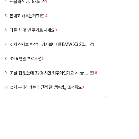
E-클래스 vs. 5시리즈
4
1
돈내고 배우는거죠
5
4
다들 차 몇 년 주기로 사세요
6
9
겟차 신지호 팀장님 감사합니다!! BMW X3 2026년식 xDrive 20
7
320i 연말 프로모션
8
2
31살 집 없는데 320i 사면 카푸어인가요 <- 글 쓴 사람입니다.
9
6
첫차 구매하려는데 견적 잘 받는법,, 조언좀요
10
3