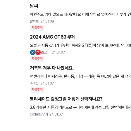
날씨
이번주도 영하 밑으로 내려간데요 어제 영하로 떨어진게 피부가 건
탈퇴자
24.01.08
자유주제
2024 AMG GT63 쿠페
오늘 신사동 갔다가 유난히 AMG GT(쿱)이 많이 보이던데, 넘 
이 국내 들어온다는데, 와...갠적으론 SL보다 이게 더 멋지네요
초크미
24.01.07
자유주제
거북목 겨우 다 나았네요..
언젠가부터 어지러움, 편두통, 머리 무거움, 목 뻐근함 같은 게 생
려서 공황장앤줄 알았어요. 피검사~뇌CT까지 다 찍어보고 신경과
슈비빔
24.01.07
자유주제
펠리세이드 검정그릴 어떻게 선택하나요?
3.8가솔린 사륜 장기렌트로 구매하려는데 검정 그릴 선택하는 옵
codms777
24.01.07