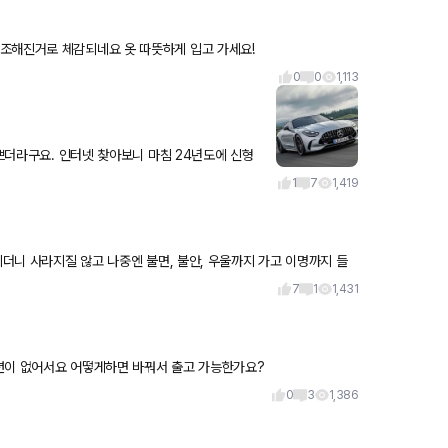
조해진거로 체감되네요 옷 따뜻하게 입고 가세요!
0
0
1,113
이쁘더라구요. 인터넷 찾아보니 마침 24년도에 신형
 ㅎㅎ 전면,
1
7
1,419
기더니 사라지질 않고 나중엔 불면, 불안, 우울까지 가고 이명까지 들
7
1
1,431
션이 없어서요 어떻게하면 바꿔서 출고 가능한가요?
0
3
1,386