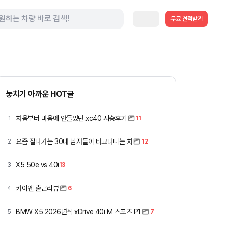
무료 견적받기
놓치기 아까운 HOT글
처음부터 마음에 안들었던 xc40 시승후기
1
11
요즘 잘나가는 30대 남자들이 타고다니는 차
2
12
X5 50e vs 40i
3
13
카이엔 출근리뷰
4
6
BMW X5 2026년식 xDrive 40i M 스포츠 P1
5
7