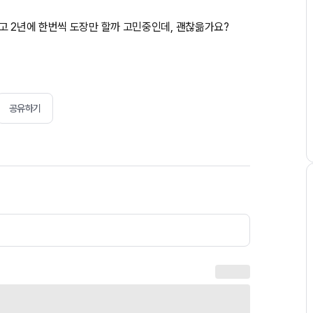
고 2년에 한번씩 도장만 할까 고민중인데, 괜찮읆가요?
공유하기