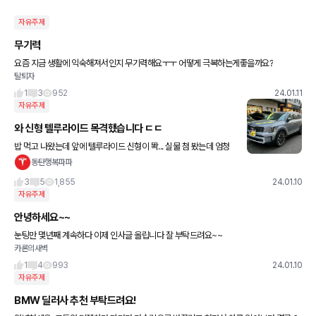
자유주제
무기력
요즘 지금 생활에 익숙해져서인지 무기력해요ㅜㅜ 어떻게 극복하는게좋을까요?
탈퇴자
1
3
952
24.01.11
자유주제
와 신형 텔루라이드 목격했습니다 ㄷㄷ
밥 먹고 나왔는데 앞에 텔루라이드 신형이 똭... 실물 첨 봤는데 엄청
예쁘네요 ㅋㅋㅋ 기아 연구소 차인줄 알았는데 일반 번호판인거보니
동탄행복파파
미국에서 이삿짐으로 들고 온 거 같네요
3
5
1,855
24.01.10
자유주제
안녕하세요~~
눈팅만 몇년째 계속하다 이제 인사글 올립니다 잘 부탁드려요~~
카론의새벽
1
4
993
24.01.10
자유주제
BMW 딜러사 추천 부탁드려요!