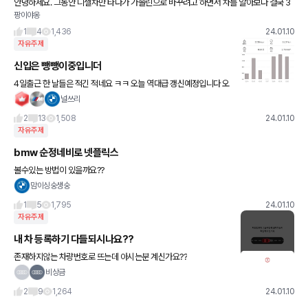
안녕하세요. 그동안 디젤차만 타다가 가솔린으로 바꾸려고 하면서 차를 알아보다 결국 3
팡이야옹
20i msp로 결정하게 됐습니다. 가까운 곳에 방문했는데 영 마음에 들지 않더라구요. 차
량은 직접봤으니 계약을
1
4
1,436
24.01.10
자유주제
신입은 뺑뺑이중입니더
4일출근 한 날들은 적긴 적네요 ㅋㅋ 오늘 역대급 갱신예정입니다 오
늘은 차를 끌고 나와야할 거리였는데 레이 성능보증보험접수 맡기느
널쓰리
라고 놓고왔는데 그것도 실패네요 ㅠ 이런… 킹남은 걸어
2
13
1,508
24.01.10
자유주제
bmw 순정네비로 넷플릭스
볼수있는 방법이 있을까요??
맘이싱숭생숭
1
5
1,795
24.01.10
자유주제
내 차 등록하기 다들되시나요??
존재하지않는 차량번호로 뜨는데 아시는분 계신가요??
비상금
2
9
1,264
24.01.10