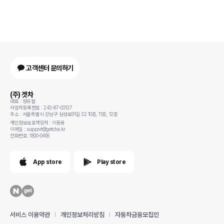
고객센터 문의하기
(주) 겟차
대표 : 정유철
사업자등록번호 : 243-87-00137
주소 : 서울특별시 강남구 삼성로91길 32 10층, 11층, 12층
개인정보보호책임자 : 이동용
이메일 : support@getcha.kr
전화번호: 1800-0456
App store
Play store
서비스 이용약관
개인정보처리방침
자동차금융모집인