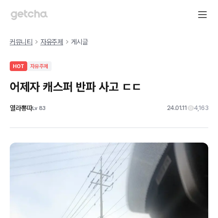
커뮤니티
자유주제
게시글
HOT
자유주제
어제자 캐스퍼 반파 사고 ㄷㄷ
열라뽕따
24.01.11
4,163
Lv
83