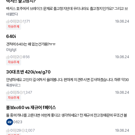
렉서스 출고정지?
렉서스 호주에서 브레이크 문제로 출고정지던데 우리나라도 출고정지인가요? 그리고 브
바꿀란다
레이크 어떤 부분이 문제가 된건가요
0
2
1,171
19.06.24
자유주제
640i
견적에 640i는 왜 없는건가욤?ㅠㅠ
Gtgtgt
0
2
856
19.06.24
자유주제
30대 초반 420i/xe/g70
안녕하세요 고민이 길어져서 올려봅니다. 편하게 의견주시면 감사하겠습니다. 하루 약30
룩셈부르그
km 출퇴근 합니다 Xe는 내년쯤 신형 나오고 고장이 무섭고 420i 는 이제 구형 f바디라
외관이 좀 아쉽고
0
5
1,347
19.06.24
자유주제
볼보xc60 vs 재규어 f페이스
둘 중에 하나를 고른다면 어떤게 좋다고 생각하세요? 전 재규어 잔고장때문에 무조건 볼
보라고 생각하는데, xc60대비 재규어 f페이스가 좀 더 넓고 등등 좋다고 재규어 f페이스
0623
를 가자는 남자친구의
0
29
2,007
19.06.24