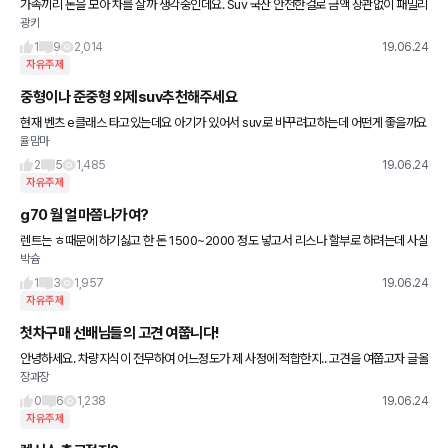
가족끼리 돈을 모아 차를 살까 생각중인데요. Suv 국산 안전한걸로 금액 상관없이 패밀리
광키
카로 쓸 차좀 추천해주세요. 추가적으로 저와 어머니 누나 이렇게 3명이서 타고 다닐 겁니
다! 대형보단 중형으로
1
9
2,014
19.06.24
자유주제
중형이나 준중형 외제suv추천해주세요
현재 벤츠 e클래스 타고있는데요 아기가 있어서 suv로 바꾸려고하는데 어떤게 좋을까요
율맘마
~ 차량가격은 6~8000정도가 좋을듯합니다
2
5
1,485
19.06.24
자유주제
g70 월 얼마쯤나가여?
렌트는 ㅎ때문에 하기싫고 한 돈 1500~2000 정도 넣고서 리스나 할부로 하려는데 사실
박슘
할부리스 뭐가 다른지도 모르겠고.. 차 값이 4500정도하는데 48개월로 치고 월에 얼마
쯤
1
3
1,957
19.06.24
자유주제
첫차구매 선배님들의 고견 여쭙니다!
안녕하세요. 차량지식이 전무하여 어느정도가 제 사정에 적합한지.. 고견을 여쭙고자 글올
장과장
립니다! 와이프랑 맞벌이중이고 연봉은 세전 1억입니다. 결혼하면서 아파트 매매를 했고
꾸준히 원리금을 갚이가
0
6
1,238
19.06.24
자유주제