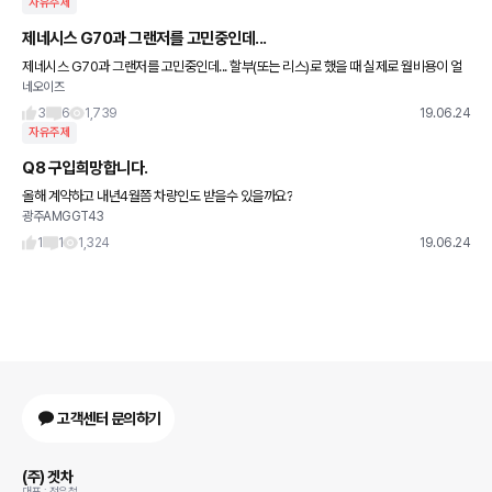
자유주제
제네시스 G70과 그랜저를 고민중인데...
제네시스 G70과 그랜저를 고민중인데... 할부(또는 리스)로 했을 때 실제로 월비용이 얼
네오이즈
마나 차이가 낡가요? 물론 유지비도 고려했을 때요. 옵션이나 운행거리에 따라 차이가 많
겠지만 대략적이라도
3
6
1,739
19.06.24
자유주제
Q8 구입희망합니다.
올해 계약하고 내년4월쯤 차량인도 받을수 있을까요?
광주AMGGT43
1
1
1,324
19.06.24
고객센터 문의하기
(주) 겟차
대표 : 정유철