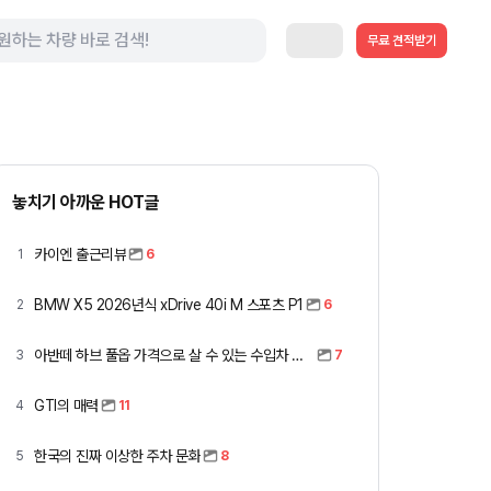
무료 견적받기
놓치기 아까운 HOT글
카이엔 출근리뷰
1
6
BMW X5 2026년식 xDrive 40i M 스포츠 P1
2
6
아반떼 하브 풀옵 가격으로 살 수 있는 수입차 모아봤습니다 (중고 포함)
3
7
GTI의 매력
4
11
한국의 진짜 이상한 주차 문화
5
8