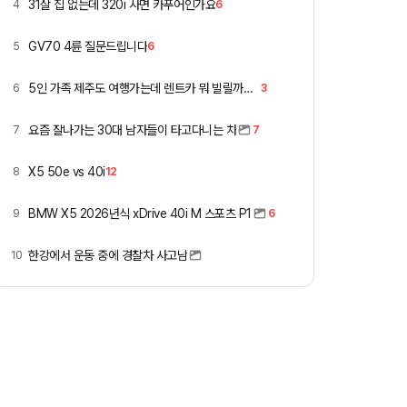
31살 집 없는데 320i 사면 카푸어인가요
4
6
GV70 4륜 질문드립니다
5
6
5인 가족 제주도 여행가는데 렌트카 뭐 빌릴까요 ㅎ
6
3
요즘 잘나가는 30대 남자들이 타고다니는 차
7
7
X5 50e vs 40i
8
12
BMW X5 2026년식 xDrive 40i M 스포츠 P1
9
6
한강에서 운동 중에 경찰차 사고남
10