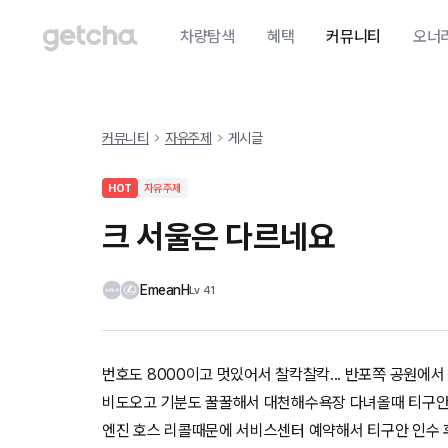
차량탐색
혜택
커뮤니티
오너
커뮤니티
자유주제
게시글
HOT
자유주제
크 서울은 다르네요
EmeanH
Lv
41
번호도 8000이고 멋있어서 찰칵찰칵... 반포쪽 공원에
비도오고 기분도 꿀꿀해서 대천해수욕장 다녀올때 티구안 
엔진 호스 리콜때문에 서비스센터 예약해서 티구안 인수 