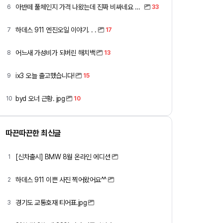
아반떼 풀체인지 가격 나왔는데 진짜 비싸네요 ㅎㅎ
6
33
하데스 911 엔진오일 이야기. . .
7
17
어느새 가성비가 되버린 해치백
8
13
ix3 오늘 출고했습니다!
9
15
byd 오너 근황. jpg
10
10
따끈따끈한 최신글
[신차출시] BMW 8월 온라인 에디션
1
하데스 911 이쁜 사진 찍어왔어요^^
2
경기도 교통호재 티어표.jpg
3