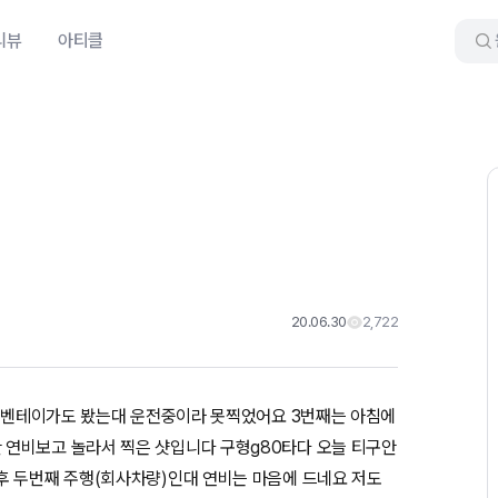
리뷰
아티클
20.06.30
2,722
서 벤테이가도 봤는대 운전중이라 못찍었어요 3번째는 아침에
연비보고 놀라서 찍은 샷입니다 구형g80타다 오늘 티구안
후 두번째 주행(회사차량)인대 연비는 마음에 드네요 저도