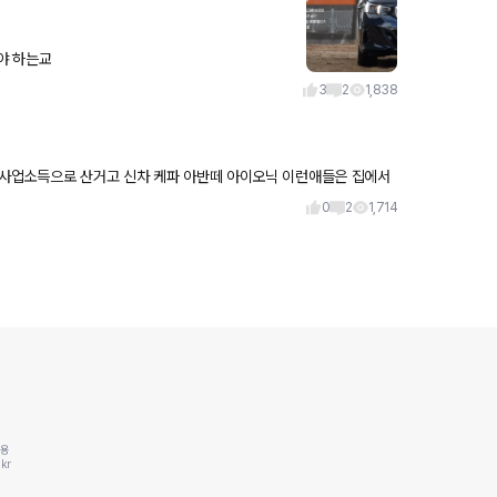
야 하는교
3
2
1,838
아반떼 아이오닉 이런애들은 집에서
0
2
1,714
동용
kr