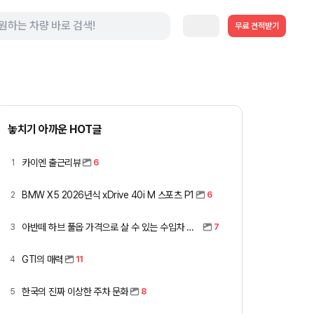
무료 견적받기
놓치기 아까운 HOT글
카이엔 출근리뷰
1
6
BMW X5 2026년식 xDrive 40i M 스포츠 P1
2
6
아반떼 하브 풀옵 가격으로 살 수 있는 수입차 모아봤습니다 (중고 포함)
3
7
GTI의 매력
4
11
한국의 진짜 이상한 주차 문화
5
8