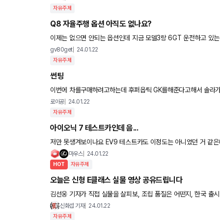
자유주제
Q8 자율주행 옵션 아직도 없나요?
이제는 없으면 안되는 옵션인데 지금 모델3랑 6GT 운전하고 있는데 둘 다 자율주행 매우 우수한데 다음차로 x5, GLE, Q8 고려중입
니다. Q8이 디자인은 가장 맘에 드네요.. 진짜 우르스 처
gv80get
24.01.22
자유주제
썬팅
이번에 차를구매하려고하는데 후퍼옵틱 GK를해준다고해서 솔라가드 세턴을애기햇는데 솔라가드 세턴은 정식 정품이아니고 병해수입
이고 퀀텀이 정품이라고 하더라구요 솔라가드 세턴은 
로이공
24.01.22
자유주제
아이오닉 7 테스트카인데 음...
저만 못생겨보이나요 EV9 테스트카도 이정도는 아니였던 거 같은
마우스
24.01.22
HOT
자유주제
오늘은 신형 E클래스 실물 영상 공유드립니다
김선웅 기자가 직접 실물을 살피보, 조립 품질은 어떤지, 한국 출시 사양은 어떤지 
전시차임에도 단차가... 상당한데요.... 실제 고객 인도 사
신화섭 기자
24.01.22
자유주제