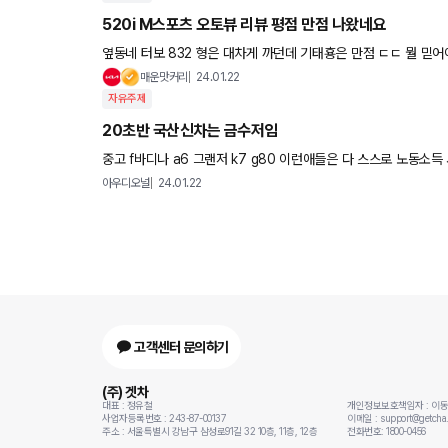
520i M스포츠 오토뷰 리뷰 평점 만점 나왔네요
옆동네 터보 832 형은 대차게 까던데 기태횽은 만점 ㄷㄷ 뭘 믿어
매운맛커리
24.01.22
자유주제
20초반 국산신차는 금수저임
중고 f바디나 a6 그랜저 k7 g80 이런애들은 다 스스로 노동소득 사업소득으로 산거고 신차 케파 
사준더님 ㅇㄱㄹㅇ
아우디오널
24.01.22
고객센터 문의하기
(주) 겟차
대표 : 정유철
개인정보보호책임자 : 이
사업자등록번호 : 243-87-00137
이메일 : support@getcha.
주소 : 서울특별시 강남구 삼성로91길 32 10층, 11층, 12층
전화번호: 1800-0456