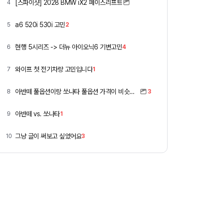
[스파이샷] 2028 BMW iX2 페이스리프트
4
a6 520i 530i 고민
5
2
현행 5시리즈 -> 더뉴 아이오닉6 기변고민
6
4
와이프 첫 전기차량 고민입니다
7
1
아반떼 풀옵션이랑 쏘나타 풀옵션 가격이 비슷하네요
8
3
아반떼 vs. 쏘나타
9
1
그냥 글이 써보고 싶었어요
10
3