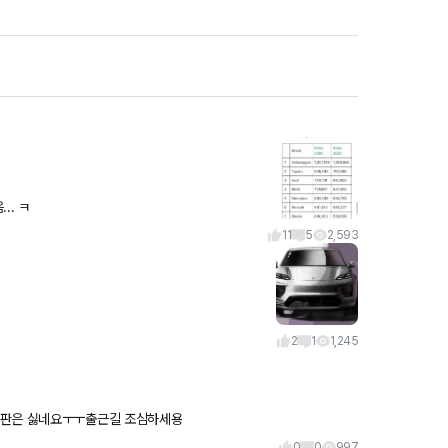
.. ㅋ
11
5
2,593
2
1
1,245
빙판은 싫네요ㅜㅜ출근길 조심하세용
0
0
997