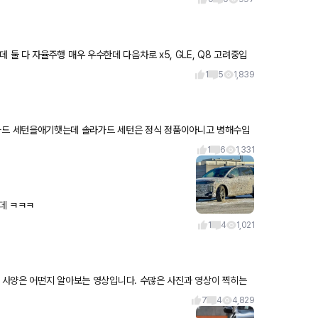
1
5
1,839
영업사원들이 저가로해
1
6
1,331
데 ㅋㅋㅋ
1
4
1,021
알아보는 영상입니다. 수많은 사진과 영상이 찍히는
7
4
4,829