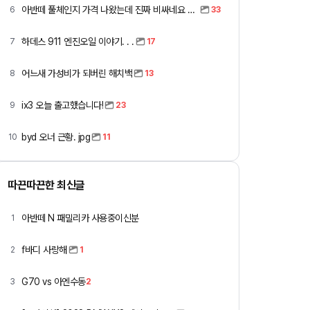
아반떼 풀체인지 가격 나왔는데 진짜 비싸네요 ㅎㅎ
6
33
하데스 911 엔진오일 이야기. . .
7
17
어느새 가성비가 되버린 해치백
8
13
ix3 오늘 출고했습니다!
9
23
byd 오너 근황. jpg
10
11
따끈따끈한 최신글
아반떼 N 패밀리카 사용중이신분
1
f바디 사랑해
2
1
G70 vs 아엔수동
3
2