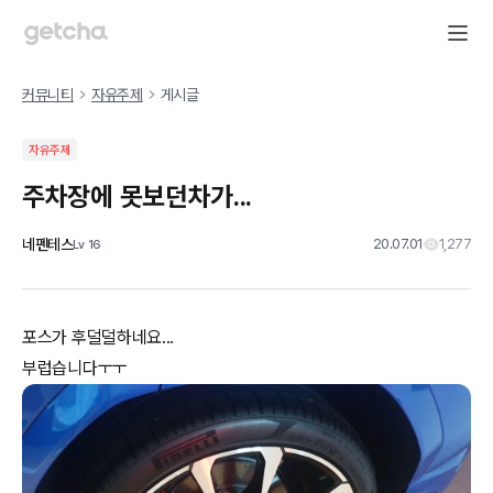
커뮤니티
자유주제
게시글
자유주제
주차장에 못보던차가...
네펜테스
20.07.01
1,277
Lv
16
포스가 후덜덜하네요...
부럽습니다ㅜㅜ