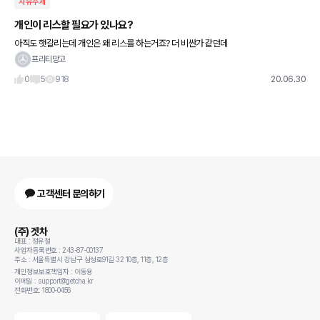
자유주제
개인이 리스할 필요가 있나요?
아직도 햇갈리는데 개인은 왜 리스를 하는거죠? 더 비싼가 같던데
프리티망고
0
5
918
20.06.30
고객센터 문의하기
(주) 겟차
대표 : 정유철
사업자등록번호 : 243-87-00137
주소 : 서울특별시 강남구 삼성로91길 32 10층, 11층, 12층
개인정보보호책임자 : 이동용
이메일 : support@getcha.kr
전화번호: 1800-0456