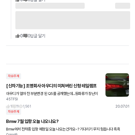
0
0
답글 달기
자유주제
[신차기능] 조명회사 아우디의 미쳐버린 신형 테일램프
아우디가 얼마 전 부분변경 된 Q5를 공개했는데...등화류가 장난이
45TFSI
아닙니다. 특히 후면 태일램프요. 상위 차량인 A8에 들어간 OLED
테일램프 기술을 탑재하여 사용자 선택, 혹은 드라이브
1
11
1,561
20.07.01
자유주제
Bmw 7월 입항 오늘 나오나요?
Bmw에서 전차종 입항 예정일 오늘 나오는건가요~? 기다리기 무지 힘듭니다 흑흑
Qqoq9