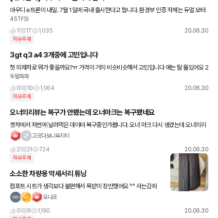
아우디 e트론이 내일. 7월 1일에 국내 출시한다고 합니다. 환경부 인증 자체는 듀얼 모터
45TFSI
에 사륜 모델인 e-tron 55 quattro가 올 3월에 이미 인증을 받아 놓은 상태이고, 아우디
코리아
1
17
1,035
20.06.30
자유주제
3gt q3 a4 3개중에 고민입니다
첫 외제차로 뭐가 좋을까요?ㅠ 가격이 거의 비슷비슷해서 고민입니다 애는 딸 둘있어요 2
두딸파파
살 6살요 가성비 측면에서 3gt가 더 끌리긴하는데 요즘 신형모델들이 많이 나와서 고민
이네요
0
10
1,064
20.06.30
자유주제
오너의리뷰는 복구가 안됐는데 오너마크는 복구됐네요
겟차에서 저번에 날려먹은 데이터 복구중인가봅니다. 오너 마크 다시 생겼는데 오너의리
뷰는 아직 복구가 안된거 같네요.
고르다보니육지티
2
21
724
20.06.30
자유주제
소소한 차량용 악세서리 튜닝
컴포트 시트가 생각보다 불편해서 목받이 장만했어요 ^^ 사는김에
팔걸이 쿠션도 삿는데 운전하기 확실히 편합니다. 두 악세서리 모두
모나코
모카시트 컬러와 동일해서 괜찮네요 착용 사진은 제가 장착하고 깜빡
0
6
1,190
20.06.30