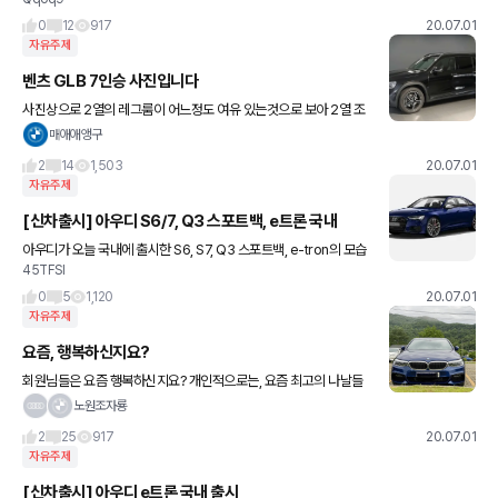
0
12
917
20.07.01
자유주제
벤츠 GLB 7인승 사진입니다
사진상으로 2열의 레그룸이 어느정도 여유 있는것으로 보아 2열 조
금 땡기면 탈 수는 있을거 같네요 ㅎㅎ 국내는 5인승만 출시 예정이
매애애앵구
라던데 ㅠㅠ 좋은건 빼고 들어오는 벤츠코리아 ㅠㅠㅠ
2
14
1,503
20.07.01
자유주제
[신차출시] 아우디 S6/7, Q3 스포트백, e트론 국내
아우디가 오늘 국내에 출시한 S6, S7, Q3 스포트백, e-tron의 모습
45TFSI
입니다. 다행스럽게도 이번에는 Q3 스포트백을 제외하면 전부 멀쩡
한 휠로 들여왔네요.
0
5
1,120
20.07.01
자유주제
요즘, 행복하신지요?
회원님들은 요즘 행복하신지요? 개인적으로는, 요즘 최고의 나날들
을 보내고 있습니다. 그 중심에는 우리 쉬르(the Sheer 5)가 있지요.
노원조자룡
나름의 좋은 일들을 다 적기엔 쑥스럽구요, 그러면서
2
25
917
20.07.01
자유주제
[신차출시] 아우디 e트론 국내 출시