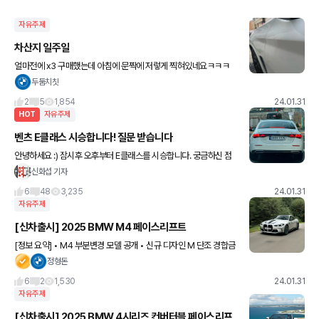
자유주제
차산지 일주일
얼마전에 x3 구매했는데 아침에 문짝에 저렇게 찍혀있네요ㅋㅋㅋ
동네 센터가니 문콕은아닌거같고 오토바이나 킥라니가 찍고간것같
두둠치칫
다던데 블랙박스에는 안나와있고 ㅋㅋㅋㅋㅋ 돌아버리겠네요ㅋㅋ
2
5
1,854
24.01.31
ㅋㅋ 문짝교환?판
HOT
자유주제
벤츠 E클래스 시승합니다! 질문 받습니다
안녕하세요 :) 잠시후 오후부터 E클래스를 시승합니다. 궁금하신 점
있으시면 댓글 남겨주세요 시승차는 E300 4MATIC 익스클루시브
신화섭 기자
입니다
6
48
3,235
24.01.31
자유주제
[신차출시] 2025 BMW M4 페이스리프트
[정보 요약] • M4 부분변경 모델 공개 • 신규 디자인 M 단조 경합금
휠 탑재 ㄴ 전면 19인치, 후면 20인치 (무게 미공개) • 후면 테일램프
정형돈
레이저 다이오드 조명 탑재 ㄴ L
6
2
1,530
24.01.31
자유주제
[신차출시] 2025 BMW 4시리즈 컨버터블 페이스리프