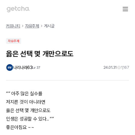
커뮤니티
자유주제
게시글
자유주제
옳은 선택 몇 개만으로도
나리나라63
24.01.31
1,167
Lv
37
“” 아주 많은 실수를
저지른 것이 아니라면
옳은 선택 몇 개만으로도
인생은 성공할 수 있다.. “”
좋은아침요 ~~