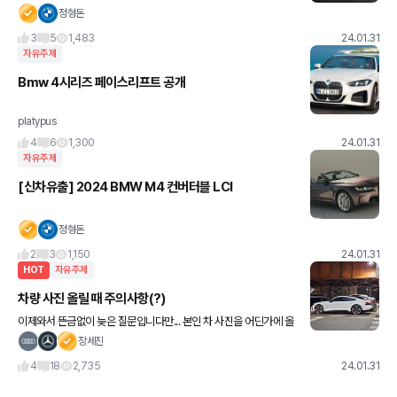
운전자 보조 시스템 개선 • 신형 HD 매트릭스 LED 헤드램프 적용 •
정형돈
리어 OLED 테일램프 탑재 • 총 4가지
3
5
1,483
24.01.31
자유주제
Bmw 4시리즈 페이스리프트 공개
platypus
4
6
1,300
24.01.31
자유주제
[신차유출] 2024 BMW M4 컨버터블 LCI
정형돈
2
3
1,150
24.01.31
HOT
자유주제
차량 사진 올릴 때 주의사항(?)
이제와서 뜬금없이 늦은 질문입니다만... 본인 차 사진을 어딘가에 올
릴 때 차량 번호판을 지우고 올리던데요... 그건 개인정보 노출을 막기
장세진
위해서 인가요?? 저는 귀찮아서 이제껏 그냥 막 올렸습니다만
4
18
2,735
24.01.31