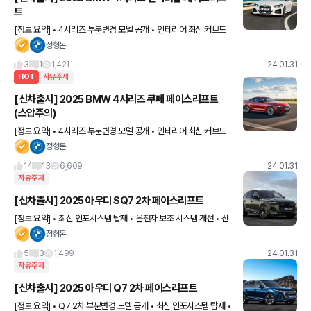
트
[정보 요약] • 4시리즈 부분변경 모델 공개 • 인테리어 최신 커브드
디스플레이 탑재 • iD 8.5 적용 및 신규 기능 탑재 (퀵 셀렉트) • BM
정형돈
W 지도용 증강현실 디스플레이 탑재 • CO2
3
1
1,421
24.01.31
HOT
자유주제
[신차출시] 2025 BMW 4시리즈 쿠페 페이스리프트
(스압주의)
[정보 요약] • 4시리즈 부분변경 모델 공개 • 인테리어 최신 커브드
디스플레이 탑재 • iD 8.5 적용 및 신규 기능 탑재 (퀵 셀렉트) • BM
정형돈
W 지도용 증강현실 디스플레이 탑재 • CO2
14
13
6,609
24.01.31
자유주제
[신차출시] 2025 아우디 SQ7 2차 페이스리프트
[정보 요약] • 최신 인포시스템 탑재 • 운전자 보조 시스템 개선 • 신
형 HD 매트릭스 LED 헤드램프 적용 • 리어 OLED 테일램프 탑재 •
정형돈
총 4가지 클러스터 테마 제공 • 제로백 4.
5
3
1,499
24.01.31
자유주제
[신차출시] 2025 아우디 Q7 2차 페이스리프트
[정보 요약] • Q7 2차 부분변경 모델 공개 • 최신 인포시스템 탑재 •