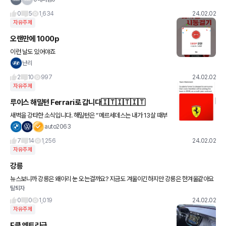
음에 듭니다!
0
5
1,634
24.02.02
자유주제
오랜만에 1000p
이런 날도 있어야죠
난리
2
10
997
24.02.02
자유주제
루이스 해밀턴 Ferrari로 갑니다🇮🇹🇮🇹🇮🇹
새벽을 강타한 소식입니다. 해밀턴은 “메르세데스는 내가 13살 때부
터 내 삶의 일부였다. 그곳은 내가 성장한 곳이기 때문에 떠나기로 결
auto2063
정한 것은 내가 지금까지 내려야 했던 가장 힘든 결정 중 하나
7
14
1,256
24.02.02
자유주제
강릉
뉴스보니까 강릉은 왜이리 눈 오는걸까요? 지금도 겨울이긴하지만 강릉은 한겨울같아요
탈퇴자
ㅜㅜ
0
0
1,019
24.02.02
자유주제
E클 엔트리급