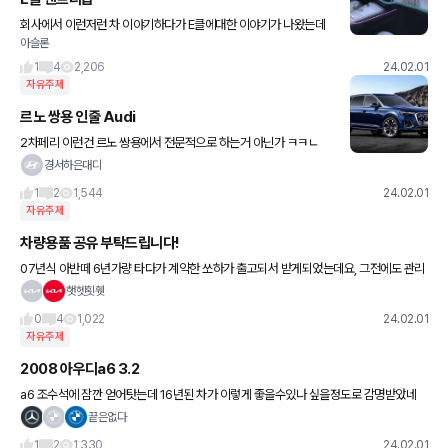
회사에서 이런저런 차 이야기하다가 E클에대한 이야기가 나왔는데
아슬론
전 슈퍼스크린이 없는모델도 화면만 없고 디자인은 똑같은줄로 알았
는데 아니네요? 것두 모르고 끝까지 우겨서 민망 ㅠㅠ E200이랑 E2
1
4
2,206
24.02.01
2
자유주제
르노 쌍용 인줄 Audi
2차페리 이런건 르노 쌍용에서 전문적으로 하는거 아닌가 ㅋㅋㄴ
경서하은대디
1
2
1,544
24.02.01
자유주제
차량용품 공유 부탁드립니다!
07년식 아반떼 6년가량 타다가 계약한 쏘하가 출고되서 받게되었는데요, 그전에도 관리
한다고 세차도 해주고 시트커버도 하고 방향제도 달고 해주긴 했는데 제대로 관리를 못한
햇헷횟휏
느낌이 들어서 이번에는 더
0
4
1,022
24.02.01
자유주제
2008 아우디a6 3.2
a6 조수석에 잠깐 얻어탓는데 16년된 차가 이렇게 좋을수있나 싶을정도로 감명받았네
요.. 현장 다니는차라 특별히?관리는 안하고 갈꺼만 갈아줬다는데 조수석에서도 하체의
끝은없다
쫀쫀함과 6기통의 부드럽고 듣기
1
2
1,330
24.02.01