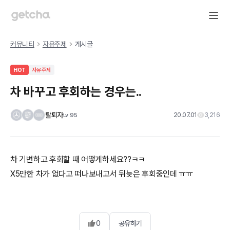
커뮤니티
자유주제
게시글
HOT
자유주제
차 바꾸고 후회하는 경우는..
탈퇴자
20.07.01
3,216
Lv
95
차 기변하고 후회할 때 어떻게하세요??ㅋㅋ
X5만한 차가 없다고 떠나보내고서 뒤늦은 후회중인데 ㅠㅠ
0
공유하기