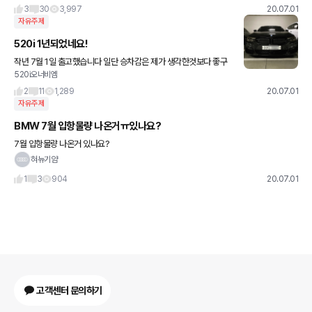
3
30
3,997
20.07.01
자유주제
520i 1년되었네요!
작년 7월 1일 출고했습니다 일단 승차감은 제가 생각한것보다 좋구
520i오너비엠
무엇보다 밸런스가 좋고 차안정감이 좋다생각하네요. 20i 일반유로
운행했는데 문제 없고 잘가고 잘스거 했네요. 1년동안 2950
2
11
1,289
20.07.01
자유주제
BMW 7월 입항물량 나온거ㅠ있나요?
7월 입항물량 나온거 있나요?
혀뉴기얌
1
3
904
20.07.01
고객센터 문의하기