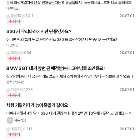
은색 회색계열차량엔 잘 안어울린다는 리뷰글을봐서.. 궁금하네요... 후퍼 나노 클래식조
네펜테스
합이랑 고민중입니다ㅜㅜ
0
10
1,011
20.07.01
자유주제
330i가 우리나라에서만 단종인가요?
아니면 해외(특히 독일)전체적으로 330i를 덜생산하거나 단종시키는건가요?
아잉뿌잉
0
4
984
20.07.01
자유주제
BMW 3GT 대기 앞번 곧 배정받는데 고수님들 조언좀요!
첫 외제차를 타서 궁금한거도 많고 카페와 겟차통해서 정말 너무너무 정보를 잘 얻었습니
겟차172412
다!! 몇가지 질문좀 드리겠습니다 자유롭게 댓글 부탁드리겠습니다 1. 3gt m spt 블랙/블
랙 구매예정
2
7
1,273
20.07.01
자유주제
차량 기달리다가 늙어 죽을거 같아요
어찌저찌해서 4월 말에 630i 대기 걸렸는데 대기 2번인데 3달째 기달리고 있네요 ㅡㅋ
혀뉴기얌
3
7
1,213
20.07.01
자유주제