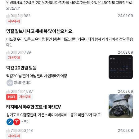
안녕하세요 22살(만20) 남자입니다 첫차를 사려고 하는데 수입은 450정도 고정적으로
오잉또잉?
나오고 dn8 생각하고 있는데 유자비랑 보험료가 어느정도 일까요?
0
2
982
24.02.09
자유주제
명절 잘보내사고 새해 복 많이 받으세요.
어느덧 우리 민족 고유의 명절인 설날이네요. 겟차 커뮤니티와 함께 하게되어서 정말 좋습
다민
니다. 다들 새해 복 많이 받으세요!
0
0
789
24.02.09
자유주제
떡값 20만원 받음
떡값20 넘 짠거 아님 빨리 사업하러가야징
경서하은대디
0
4
1,587
24.02.09
HOT
자유주제
타지에서 마주한 포르쉐 마칸EV
싱가포르 여행중인데, 가든스바이더베이에....응?? 마칸EV가 딱! 오
호.. 사진찍다가 아내한테 등짝한대; 실내는 많이 심플해보입니다. 아
초크미
내의 등짝스매싱 덕분에 짧은 만남이었지만, 신차도 보고 재밌
7
6
3,148
24.02.08
자유주제