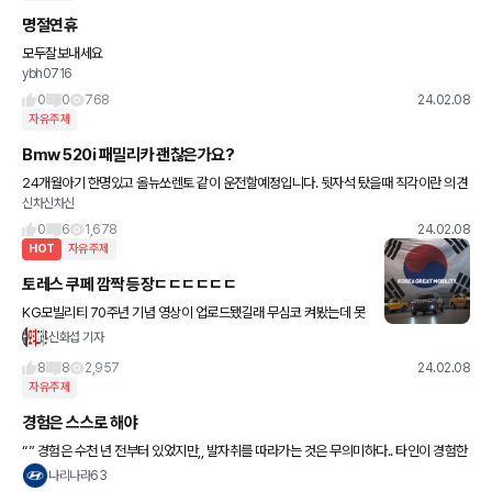
명절연휴
모두잘보내세요
ybh0716
0
0
768
24.02.08
자유주제
Bmw 520i 패밀리카 괜찮은가요?
24개월아기 한명있고 올뉴쏘렌토 같이 운전할예정입니다. 뒷자석 탔을때 직각이란 의견
신차신차신
이 많아 불변하다고 하시는데 많이 불편 하신가요?
0
6
1,678
24.02.08
HOT
자유주제
토레스 쿠페 깜짝 등장ㄷㄷㄷㄷㄷㄷ
KG모빌리티 70주년 기념 영상이 업로드됐길래 무심코 켜봤는데 못
보던 차가 있어서 놀랐습니다 ㄷㄷㄷㄷㄷㄷㄷㄷ 헤드램프, 테일램프
신화섭 기자
가 다르고 한층 날렵해진 옆모습과 루프라인이 인상적이네요 자세한
8
8
2,957
24.02.08
자유주제
경험은 스스로 해야
“” 경험은 수천 년 전부터 있었지만,, 발자취를 따라가는 것은 무의미하다.. 타인이 경험한
것은 당신에게 통하지 않는다.. 당신은 자신을 위해 다시 경험해야 한다.. “” 좋은아침요 ~
나리나라63