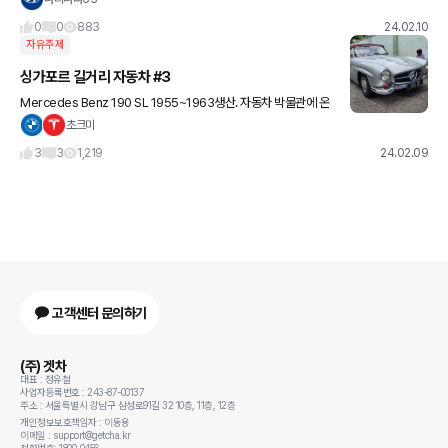
0
0
883
24.02.10
자유주제
싱가포르 길거리 자동차 #3
Mercedes Benz 190 SL 1955~1963생산. 자동차 박물관에 온
줄 ㅎㅎ Honda Civic SE (?) 씨빅도 뭔가 엄청 멋지네유. 한국에 들
초크미
어오면 아반떼N 이랑 겨뤄볼만할듯.
3
3
1,219
24.02.09
고객센터 문의하기
(주) 겟차
대표 : 정유철
사업자등록번호 : 243-87-00137
주소 : 서울특별시 강남구 삼성로91길 32 10층, 11층, 12층
개인정보보호책임자 : 이동용
이메일 : support@getcha.kr
전화번호: 1800-0456