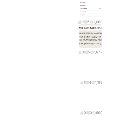
1
5
2,080
0
5
1,877
1
4
1,199
0
0
890