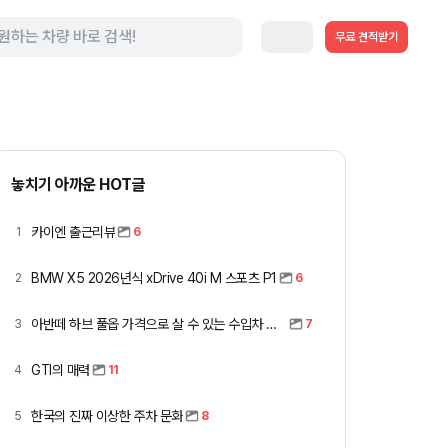
무료 견적받기
놓치기 아까운 HOT글
카이엔 출근리뷰
1
6
BMW X5 2026년식 xDrive 40i M 스포츠 P1
2
6
아반떼 하브 풀옵 가격으로 살 수 있는 수입차 모아봤습니다 (중고 포함)
3
7
GTI의 매력
4
11
한국의 진짜 이상한 주차 문화
5
8