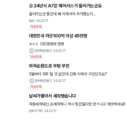
오 24년식 A7은 에어서스가 들어가는군요
들어가는건 좋은데 왜 이제서야 추가했는지...
kjw
24.02.17
자유주제
대한민국 자산100억 이상 45만명
ㅎㄷㄷ 100명중에 한명
경서하은대디
24.02.17
자유주제
외곽순환도로 부평 부천
3월부터 자주 탈 것 같은데 진짜 지옥의 구간인가요?
경서하은대디
24.02.17
자유주제
날씨가좋아서 세차했습니다
자동세차대신 손세차하니 역시 힘은들지만 광ㅈ나고 깨끗하네요!!
ybh0716
24.02.17