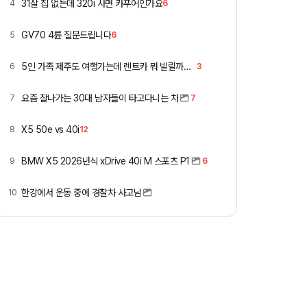
31살 집 없는데 320i 사면 카푸어인가요
4
6
GV70 4륜 질문드립니다
5
6
5인 가족 제주도 여행가는데 렌트카 뭐 빌릴까요 ㅎ
6
3
요즘 잘나가는 30대 남자들이 타고다니는 차
7
7
X5 50e vs 40i
8
12
BMW X5 2026년식 xDrive 40i M 스포츠 P1
9
6
한강에서 운동 중에 경찰차 사고남
10