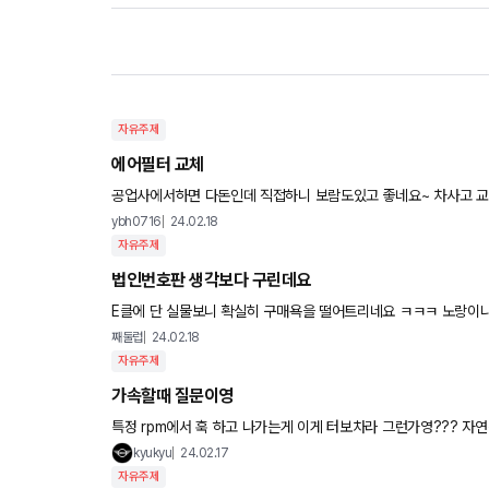
자유주제
에어필터 교체
공업사에서하면 다돈인데 직접하니 보람도있고 좋네요~ 차사고 
ybh0716
24.02.18
자유주제
법인번호판 생각보다 구린데요
E클에 단 실물
째둘럽
24.02.18
자유주제
가속할때 질문이영
특정 rpm에
kyukyu
24.02.17
자유주제