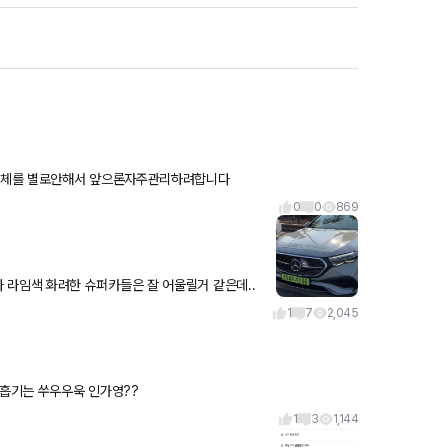
교체를 별로안해서 앞으론자주관리하려합니다
0
0
869
보니 확실히 구매욕을 떨어트리네요 ㅋㅋㅋ 노랑이나 라임색 화려한 슈퍼카들은 잘 어울릴거 같은데..
1
7
2,045
서 훅 하고 나가는게 이게 터보차라 그런가영??? 자연흡기는 쑤우우욱 인가영??
1
3
1,144