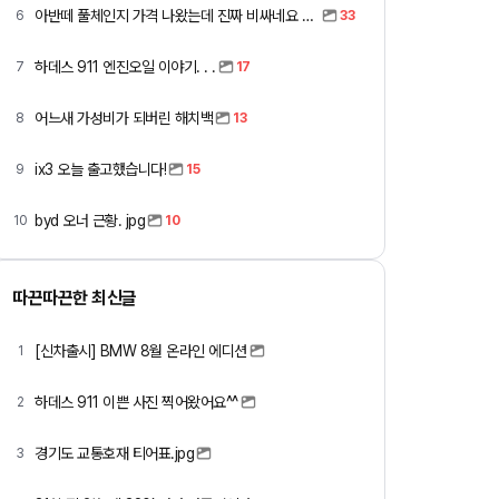
아반떼 풀체인지 가격 나왔는데 진짜 비싸네요 ㅎㅎ
6
33
하데스 911 엔진오일 이야기. . .
7
17
어느새 가성비가 되버린 해치백
8
13
ix3 오늘 출고했습니다!
9
15
byd 오너 근황. jpg
10
10
따끈따끈한 최신글
[신차출시] BMW 8월 온라인 에디션
1
하데스 911 이쁜 사진 찍어왔어요^^
2
경기도 교통호재 티어표.jpg
3