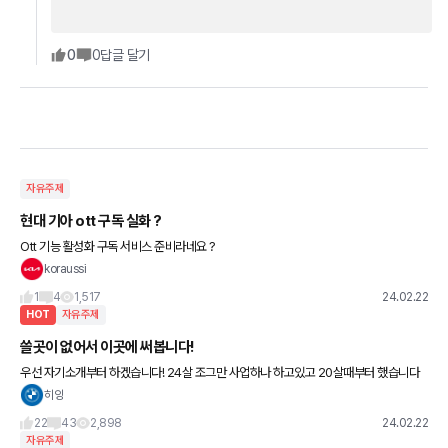
0
0
답글 달기
자유주제
현대 기아 ott 구독 실화 ?
Ott 기능 활성화 구독 서비스 준비라네요 ?
koraussi
1
4
1,517
24.02.22
HOT
자유주제
쓸곳이 없어서 이곳에 써봅니다!
우선 자기소개부터 하겠습니다! 24살 조그만 사업하나 하고있고 20살때부터 했습니다
남들 눈엔 그저그렇게 보일 수 있지만 제 나름 잠 줄여가며 열심히 일하여 드디어 드림카
히잉
를 계약하고왔습니다..!
22
43
2,898
24.02.22
자유주제