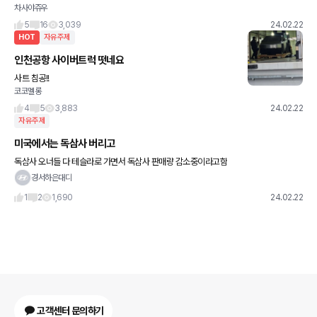
차사야쥬우
처음이다보니 고민스러워 글한번 남겨봐요 그동안은 중형 법인리스차량을 이용했고 아
이가 생겨 suv 구매 고민을 하
5
16
3,039
24.02.22
HOT
자유주제
인천공항 사이버트럭 떳네요
사트 침공!!
코코멜롱
4
5
3,883
24.02.22
자유주제
미국에서는 독삼사 버리고
독삼사 오너들 다 테슬라로 가면서 독삼사 판매량 감소중이라고함
경서하은대디
1
2
1,690
24.02.22
고객센터 문의하기