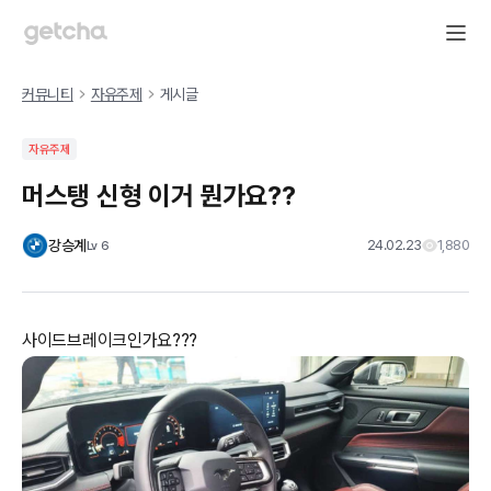
커뮤니티
자유주제
게시글
자유주제
머스탱 신형 이거 뭔가요??
강승계
24.02.23
1,880
Lv
6
사이드브레이크인가요???