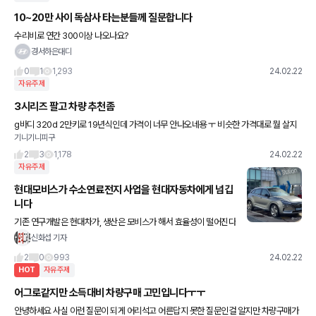
10~20만 사이 독삼사 타는분들께 질문합니다
수리비로 연간 300이상 나오나요?
경서하은대디
0
1
1,293
24.02.22
자유주제
3시리즈 팔고 차량 추천좀
g바디 320d 2만키로 19년식인데 가격이 너무 안나오네용 ㅜ 비슷한 가격대로 뭘 살지
기니기니피구
고민중입니다 고민 끝나면 팔텐데 이 가격대 더 좋은 차량이 없는 것 같아요...
2
3
1,178
24.02.22
자유주제
현대모비스가 수소연료전지 사업을 현대자동차에게 넘깁
니다
기존 연구개발은 현대차가, 생산은 모비스가 해서 효율성이 떨어진다
는 지적이 있었는데요, 이번 조치로 현대차에서 모두 맡기로 했나봅
신화섭 기자
니다 전기차 수요가 떨어지는 각이 보이니 수소를 띄워보겠다는 전략
2
0
993
24.02.22
일
HOT
자유주제
어그로같지만 소득대비 차량구매 고민입니다ㅜㅜ
안녕하세요 사실 이런 질문이 되게 어리석고 어른답지 못한 질문인걸 알지만 차량구매가