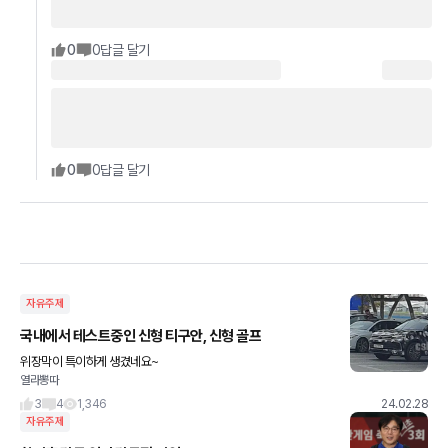
0
0
답글 달기
0
0
답글 달기
자유주제
국내에서 테스트중인 신형 티구안, 신형 골프
위장막이 특이하게 생겼네요~
열라뽕따
3
4
1,346
24.02.28
자유주제