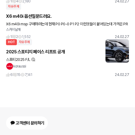
1
4
2,180
24.02.27
자유주제
X6 m40i 옵션질문드려요.
X6 m40i msp 구매하려는데 현재 P0 P0-0 P1 P2 이런것들이 붙어있는데 가격은 PR
스카이날개
O만 다른것 같고 나머지는 같은데 차이가 뭔지 궁금합니다.
1
2
1,552
24.02.27
HOT
자유주제
2025 스포티지 페이스 리프트 공개
스포티2025 F/L 🤔
koraussi
6
15
7,141
24.02.27
고객센터 문의하기