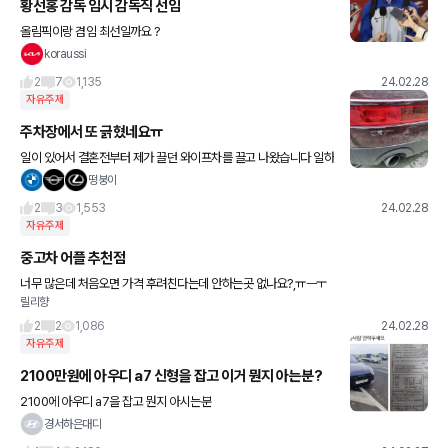
황선홍 감독 임시 감독직 선임
올림픽이랑 겸임 최선일까요 ?
koraussi
2
7
1,135
24.02.28
자유주제
주차장에서 또 긁혔네요ㅠ
일이 있어서 결혼전부터 제가 끌던 와이프차를 끌고 나왔습니다 일하
고 있는데 전화왔네요...ㅠ 얼마전 제차 긁혔을때보단 경미하네요. 범
떵붕이
퍼 도장이면 충분하겠죠?;;ㅠ
2
3
1,553
24.02.28
자유주제
중고차 어플 추천점
너무 많은데 처음오면 가격 후려친다는데 안하는곳 없나요?,ㅠㅡㅜ
릴리향
2
2
1,086
24.02.28
자유주제
2100만원에 아우디 a7 신형을 잡고 이거 뭔지 아는분?
2100에 아우디 a7을 잡고 뭔지 아시는분
경서하은대디